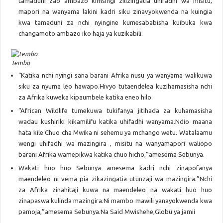
tamaduni zao ambazo kimsingi zilizingatia uhifadhi wa misitu,
mapori na wanyama lakini kadri siku zinavyokwenda na kuingia
kwa tamaduni za nchi nyingine kumesababisha kuibuka kwa
changamoto ambazo iko haja ya kuzikabili.
Tembo
“Katika nchi nyingi sana barani Afrika nusu ya wanyama walikuwa
siku za nyuma leo hawapo.Hivyo tutaendelea kuzihamasisha nchi
za Afrika kuweka kipaumbele katika eneo hilo.
“African Wildlife tumekuwa tukifanya jitihada za kuhamasisha
wadau kushiriki kikamilifu katika uhifadhi wanyama.Ndio maana
hata kile Chuo cha Mwika ni sehemu ya mchango wetu. Watalaamu
wengi uhifadhi wa mazingira , misitu na wanyamapori waliopo
barani Afrika wamepikwa katika chuo hicho,”amesema Sebunya.
Wakati huo huo Sebunya amesema kadri nchi zinapofanya
maendeleo ni vema pia zikazingatia utunzaji wa mazingira.”Nchi
za Afrika zinahitaji kuwa na maendeleo na wakati huo huo
zinapaswa kulinda mazingira.Ni mambo mawili yanayokwenda kwa
pamoja,”amesema Sebunya.Na Said Mwishehe,Globu ya jamii