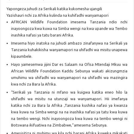
Yapongeza juhudi za Serikali katika kukomesha ujangili
Yazishauri nchi za Afrika kulinda na kuhifadhi wanyamapori
AFRICAN Wildlife Foundation imesema Tanzania ndio nchi
inayoongoza kwa kuwa na Simba wengi na kwa upande wa Tembo
inashika nafasi ya tatu barani Afrika.
Imesema hiyo inatoka na juhudi ambazo zinafanywa na Serikali ya
Tanzania kuhakikisha wanyamapori na uhifadhi wa misitu unapewa
kipaumbele.
Hayo yamesemwa jijini Dar es Salaam na Ofisa Mtendaji Mkuu wa
African Wildlife Foundation Kaddu Sebunya wakati akizungmzia
umuhimu wa uhifadhi wa wanyamapori na uhifadhi wa mazingira
kwa nchi za Bara la Afrika.
“Serikali ya Tanzania ni mfano wa kuigwa katika eneo hilo la
uhifadhi wa misitu na utunzaji wa wanyamapori. Hii imefanya
katika nchi za Bara la Afrika ,Tanzania kushika nafasi ya kwanza
kwa kuwa na Simba wengi na na inashika nafasi ya tatu kwa kuwa
na tembo wengi. Nchi inayoongoza kwa kuwa na tembo wengi ni
Botswana ikifuatiwa na Zimbabwe,”amesema Sebunya.
Amesisitiza ni muhimu wa kila nchi barani Afrika kuweka mikakati