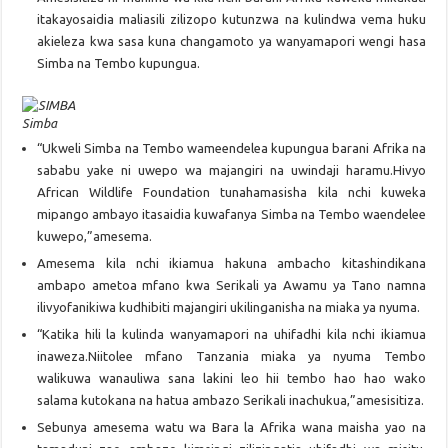
itakayosaidia maliasili zilizopo kutunzwa na kulindwa vema huku
akieleza kwa sasa kuna changamoto ya wanyamapori wengi hasa
Simba na Tembo kupungua.
Simba
“Ukweli Simba na Tembo wameendelea kupungua barani Afrika na
sababu yake ni uwepo wa majangiri na uwindaji haramu.Hivyo
African Wildlife Foundation tunahamasisha kila nchi kuweka
mipango ambayo itasaidia kuwafanya Simba na Tembo waendelee
kuwepo,”amesema.
Amesema kila nchi ikiamua hakuna ambacho kitashindikana
ambapo ametoa mfano kwa Serikali ya Awamu ya Tano namna
ilivyofanikiwa kudhibiti majangiri ukilinganisha na miaka ya nyuma.
“Katika hili la kulinda wanyamapori na uhifadhi kila nchi ikiamua
inaweza.Niitolee mfano Tanzania miaka ya nyuma Tembo
walikuwa wanauliwa sana lakini leo hii tembo hao hao wako
salama kutokana na hatua ambazo Serikali inachukua,”amesisitiza.
Sebunya amesema watu wa Bara la Afrika wana maisha yao na