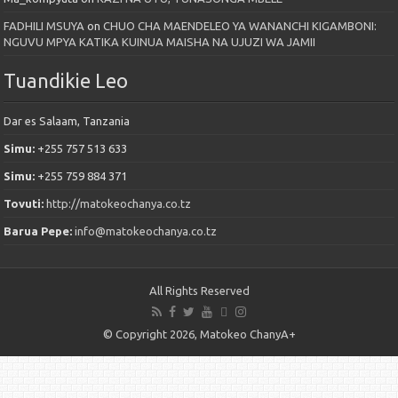
FADHILI MSUYA
on
CHUO CHA MAENDELEO YA WANANCHI KIGAMBONI:
NGUVU MPYA KATIKA KUINUA MAISHA NA UJUZI WA JAMII
Tuandikie Leo
Dar es Salaam, Tanzania
Simu:
+255 757 513 633
Simu:
+255 759 884 371
Tovuti:
http://matokeochanya.co.tz
Barua Pepe:
info@matokeochanya.co.tz
All Rights Reserved
© Copyright 2026, Matokeo ChanyA+