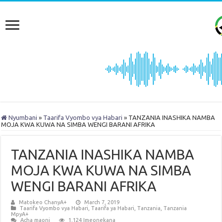
Nyumbani
»
Taarifa Vyombo vya Habari
»
TANZANIA INASHIKA NAMBA
MOJA KWA KUWA NA SIMBA WENGI BARANI AFRIKA
TANZANIA INASHIKA NAMBA
MOJA KWA KUWA NA SIMBA
WENGI BARANI AFRIKA
Matokeo ChanyA+
March 7, 2019
Taarifa Vyombo vya Habari
,
Taarifa ya Habari
,
Tanzania
,
Tanzania
MpyA+
Acha maoni
1,124 Imeonekana