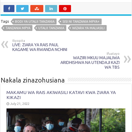
Tags
BODI YA UTALII TANZANIA
SISI NI TANZANIA MPYA+
TANZANIA MPYA
UTALII TANZANIA
WIZARA YA MALIASILI
Iliyopita
LIVE: ZIARA YA RAIS PAUL
KAGAME WA RWANDA NCHINI
Ifuatayo
WAZIRI MKUU MAJALIWA
ARIDHISHWA NA UTENDAJI KAZI
WA TBS
Nakala zinazohusiana
MAKAMU WA RAIS AKIWASILI KATAVI KWA ZIARA YA
KIKAZI
July 21, 2022