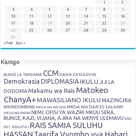
1
2
3
4
5
6
7
8
9
10
11
12
13
14
15
16
17
18
19
20
21
22
23
24
25
26
27
28
29
30
31
« Feb
Apr »
Kiungo
CCM
DAWA ZA KULEVYA
BUNGE LA TANZANIA
Demokrasia
DIPLOMASIA
IKULU
JIJI LA
Matokeo
Makamu wa Rais
DODOMA
ChanyA+
MAWASILIANO IKULU
MAZINGIRA
MIUNDOMBINU
MKOA WA DAR ES SALAAM
MKOA WA ARUSHA
OFISI YA WAZIRI MKUU SERA,
NEMC
MKOA WA PWANI
BUNGE, KAZI, VIJANA, AJIRA NA WENYE ULEMAVU
RAIS
RAIS SAMIA SULUHU
DKT. MAGUFULI
HASSAN
Taarifa Vyombo vya Habari