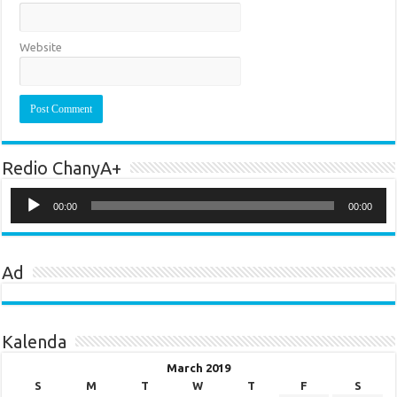
Website
Redio ChanyA+
Audio
Player
00:00
00:00
Ad
Kalenda
March 2019
S
M
T
W
T
F
S