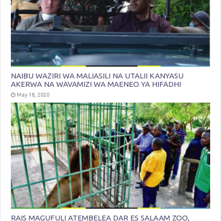
NAIBU WAZIRI WA MALIASILI NA UTALII KANYASU
AKERWA NA WAVAMIZI WA MAENEO YA HIFADHI
May 18, 2020
RAIS MAGUFULI ATEMBELEA DAR ES SALAAM ZOO,