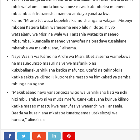
mbili watatumia muda huu wa miez miwili kutembelea maeneo
mbalimbali ili kubainisha maeneo ambayo yanafaa kwa
kilimo.“Mfano tuliwaza kupeleka kilimo cha ngano wilayani Misenyi
mkoani Kagera lakini wamesema eneo hilo ni dogo, hivyo
wataalamu wa Misri na wale wa Tanzania watapita maeneo
mbalimbali kuangalia maeneo yanayofaa na baadaye tusainiane
mkataba wa makubaliano,” alisema.
Naye Waziri wa Kilimo na Ardhi wa Misri, Stiet alisema wamekuwa
na mazungumzo mazuri na yenye mafanikio na
kukubalianakushirikiana katika mafunzo, utafiti na tekinolojia
katika sekta ya kilimo ili kuboresha mazao ya kimkakati ya pamba,
mbunga na ngano..
“Makubaliano hayo yanaongeza wigo wa ushirikiano kati ya nchi
hizi mbili ambayo ni ya muda mrefu, tumekubaliana kuinua kilimo
katika mazao matatu kwa manufaa ya wananchi wa Tanzania.
Baada ya kusainiana mkataba tunategemea utekelezaji wa
haraka,” alimalizia.