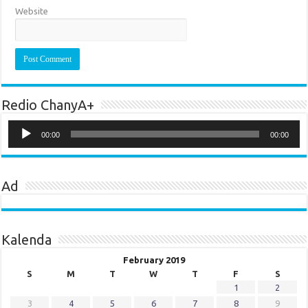
Website
Redio ChanyA+
Audio
Player
00:00
00:00
Ad
Kalenda
February 2019
S
M
T
W
T
F
S
1
2
3
4
5
6
7
8
9