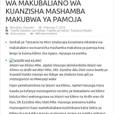
WA MAKUBALIANO WA
KUANZISHA MASHAMBA
MAKUBWA YA PAMOJA
Matokeo ChanyA+
February 7, 2019
Taarifa Vyombo vya Habari
,
Taarifa ya Habari
,
Tanzania MpyA+
Acha maoni
908 Imeonekana
Serikali ya Tanzania na Misri zinatarajia kusainiana mkataba wa
makubaliano wa kuanzisha mashamba makubwa ya pamoja kwa
lengo la kuinua kilimo cha ngano, mpunga na pamba
Waziri wa Kilimo Mhe. Japhet Hasunga akimkaribisha Waziri wa
Kilimo na Ardhi wa Misri Mhe. Dkt. Ezzidine Abu Stiet mara baada ya
kuwasili katika Uwanja wa Ndege wa Dodoma kwa ajili ya
mazungumzo na Mwenyeji wake
Hayo yamebainishwa na Waziri wa Kilimo, Japhet Hasunga mara
baada ya kufanya mazungumzo na timu ya Wataalamu wa kilimo
kutoka Misri wakiongozwa na Waziri wa Kilimo na Ardhi wan chi
hiyo, Dk Ezzidine Abu Stiet.Mhe. Hasunga amesema katika
mazungumzo hayo wamekubaliana kushirikiana katia Sekta ya
Kilimo husan katika mazao ya mpunga, ngano na pamba ambapo