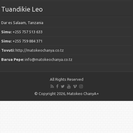
Tuandikie Leo
Dar es Salaam, Tanzania
Simu:
+255 757 513 633
Simu:
+255 759 884 371
Tovuti:
http://matokeochanya.co.tz
Barua Pepe:
info@matokeochanya.co.tz
All Rights Reserved
© Copyright 2026, Matokeo ChanyA+