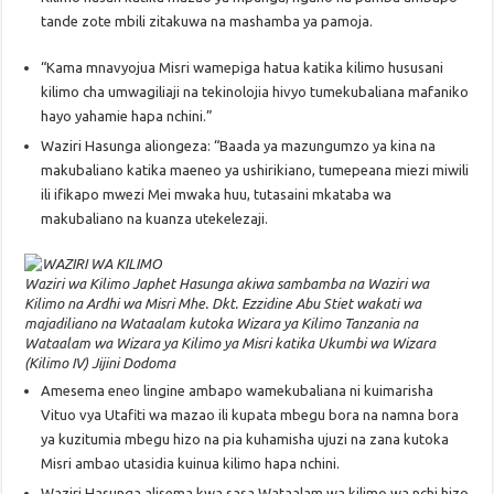
tande zote mbili zitakuwa na mashamba ya pamoja.
“Kama mnavyojua Misri wamepiga hatua katika kilimo hususani
kilimo cha umwagiliaji na tekinolojia hivyo tumekubaliana mafaniko
hayo yahamie hapa nchini.”
Waziri Hasunga aliongeza: “Baada ya mazungumzo ya kina na
makubaliano katika maeneo ya ushirikiano, tumepeana miezi miwili
ili ifikapo mwezi Mei mwaka huu, tutasaini mkataba wa
makubaliano na kuanza utekelezaji.
Waziri wa Kilimo Japhet Hasunga akiwa sambamba na Waziri wa
Kilimo na Ardhi wa Misri Mhe. Dkt. Ezzidine Abu Stiet wakati wa
majadiliano na Wataalam kutoka Wizara ya Kilimo Tanzania na
Wataalam wa Wizara ya Kilimo ya Misri katika Ukumbi wa Wizara
(Kilimo IV) Jijini Dodoma
Amesema eneo lingine ambapo wamekubaliana ni kuimarisha
Vituo vya Utafiti wa mazao ili kupata mbegu bora na namna bora
ya kuzitumia mbegu hizo na pia kuhamisha ujuzi na zana kutoka
Misri ambao utasidia kuinua kilimo hapa nchini.
Waziri Hasunga alisema kwa sasa Wataalam wa kilimo wa nchi hizo