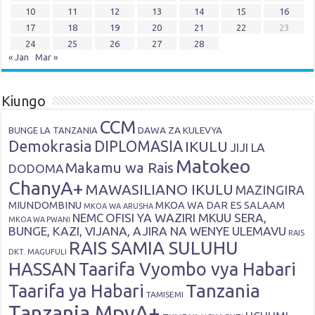
10
11
12
13
14
15
16
17
18
19
20
21
22
23
24
25
26
27
28
« Jan
Mar »
Kiungo
CCM
DAWA ZA KULEVYA
BUNGE LA TANZANIA
Demokrasia
DIPLOMASIA
IKULU
JIJI LA
Matokeo
Makamu wa Rais
DODOMA
ChanyA+
MAWASILIANO IKULU
MAZINGIRA
MIUNDOMBINU
MKOA WA DAR ES SALAAM
MKOA WA ARUSHA
OFISI YA WAZIRI MKUU SERA,
NEMC
MKOA WA PWANI
BUNGE, KAZI, VIJANA, AJIRA NA WENYE ULEMAVU
RAIS
RAIS SAMIA SULUHU
DKT. MAGUFULI
HASSAN
Taarifa Vyombo vya Habari
Tanzania
Taarifa ya Habari
TAMISEMI
Tanzania MpyA+