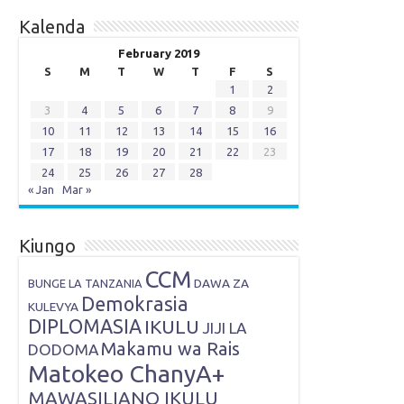
Kalenda
February 2019
S
M
T
W
T
F
S
1
2
3
4
5
6
7
8
9
10
11
12
13
14
15
16
17
18
19
20
21
22
23
24
25
26
27
28
« Jan
Mar »
Kiungo
CCM
DAWA ZA
BUNGE LA TANZANIA
Demokrasia
KULEVYA
DIPLOMASIA
IKULU
JIJI LA
Makamu wa Rais
DODOMA
Matokeo ChanyA+
MAWASILIANO IKULU