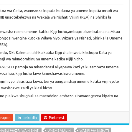
o, mkoa wa Geita, wameanza kupata huduma ya umeme kupitia mradi wa
) unaotekelezwa na Wakala wa Nishati Vijijini (REA) na Shirika la
yewasha rasmi umeme katika Kijiji hicho,ambapo aliambatana na Mkuu
ngozi wengine kutoka Wilaya hiyo, Wizara ya Nishati, Shirika la Umeme
REA).
do, Dkt Kalemani alifika katika Kijiji cha Imwelu kilichopo Kata ya
kaji wa miundombinu ya umeme katika Kijiji hicho.
A, TANESCO pamoja na mkandarasi aliyepewa kazi ya kusambaza umeme
mwezi huu, kijiji hicho kiwe kimeshawashiwa umeme.
i hivyo, alisisitiza kuwa, bei ya uunganishaji umeme katika vijiji vyote
ni wasitozwe zaidi ya kiasi hicho.
uo pia kwa shughuli za maendeleo ambazo zitawaongezea kipato na
leupon
LinkedIn
Pinterest
NAIBU WAZIRI WA NISHATI
UMEME VIJIJINI
WAZIRI WA NISHATI