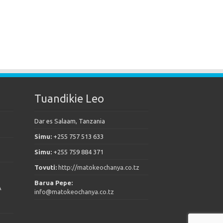
Tuandikie Leo
Dar es Salaam, Tanzania
Simu:
+255 757 513 633
Simu:
+255 759 884 371
Tovuti:
http://matokeochanya.co.tz
Barua Pepe:
A
info@matokeochanya.co.tz