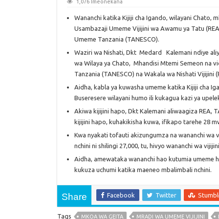
1,076 Imeonekana
Wananchi katika Kijiji cha Igando, wilayani Chat
Usambazaji Umeme Vijijini wa Awamu ya Tatu (REAIII
Umeme Tanzania (TANESCO).
Waziri wa Nishati, Dkt Medard Kalemani ndiye ali
wa Wilaya ya Chato, Mhandisi Mtemi Semeon na vio
Tanzania (TANESCO) na Wakala wa Nishati Vijijini (
Aidha, kabla ya kuwasha umeme katika Kijiji cha Igan
Buseresere wilayani humo ili kukagua kazi ya upele
Akiwa kijijini hapo, Dkt Kalemani aliwaagiza RE
kijijini hapo, kuhakikisha kuwa, ifikapo tarehe 28 
Kwa nyakati tofauti akizungumza na wananchi wa vijij
nchini ni shilingi 27,000, tu, hivyo wananchi wa vijiji
Aidha, amewataka wananchi hao kutumia umeme h
kukuza uchumi katika maeneo mbalimbali nchini.
Share
Facebook
Twitter
Stumb
Tags
MKOA WA GEITA
MRADI WA UMEME VIJIJINI