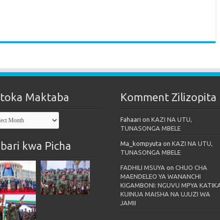
toka Maktaba
Komment Zilizopita
oka
Fahaari
on
KAZI NA UTU,
taba
TUNASONGA MBELE
bari kwa Picha
Ma_kompyuta
on
KAZI NA UTU,
TUNASONGA MBELE
FADHILI MSUYA
on
CHUO CHA
MAENDELEO YA WANANCHI
KIGAMBONI: NGUVU MPYA KATIK
KUINUA MAISHA NA UJUZI WA
JAMII