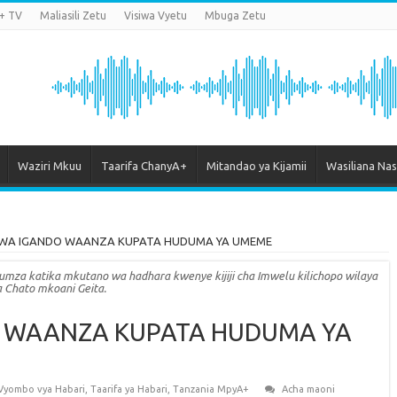
+ TV
Maliasili Zetu
Visiwa Vyetu
Mbuga Zetu
Waziri Mkuu
Taarifa ChanyA+
Mitandao ya Kijamii
Wasiliana Nas
WA IGANDO WAANZA KUPATA HUDUMA YA UMEME
umza katika mkutano wa hadhara kwenye kijiji cha Imwelu kilichopo wilaya
a Chato mkoani Geita.
 WAANZA KUPATA HUDUMA YA
 Vyombo vya Habari
,
Taarifa ya Habari
,
Tanzania MpyA+
Acha maoni