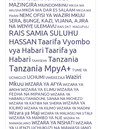
MAZINGIRA
MIUNDOMBINU
MKOA WA
MKOA WA DAR ES SALAAM
ARUSHA
MKOA WA
OFISI YA WAZIRI MKUU
NEMC
PWANI
SERA, BUNGE, KAZI, VIJANA, AJIRA
NA WENYE ULEMAVU
RAIS DKT. MAGUFULI
RAIS SAMIA SULUHU
HASSAN
Taarifa Vyombo
vya Habari
Taarifa ya
Tanzania
Habari
TAMISEMI
Tanzania MpyA+
TUME YA
Waziri
UCHUMI
UWEKEZAJI
UCHAGUZI
Mkuu
WIZARA YA AFYA
WIZARA YA
ARDHI
WIZARA YA ELIMU
WIZARA YA
FEDHA NA MIPANGO
WIZARA YA
HABARI,UTAMADUNI, SANAA NA MICHEZO
WIZARA YA
WIZARA YA KATIBA NA SHERIA
KILIMO
WIZARA YA KILIMO
WIZARA YA MADINI
Wizara ya Maji
WIZARA YA MALIASILI NA UTALII
WIZARA YA MAMBO YA NJE
WIZARA YA
WIZARA YA NISHATI
WIZARA
MAWASILIANO
YA UJENZI,UCHUKUZI NA MAWASILIANO