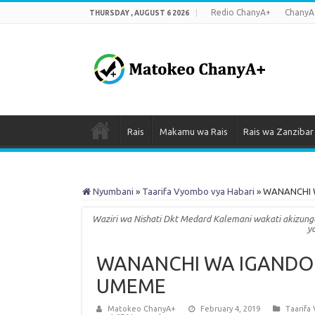
Redio ChanyA+
ChanyA
THURSDAY , AUGUST 6 2026
Rais
Makamu wa Rais
Rais wa Zanzibar
Nyumbani
»
Taarifa Vyombo vya Habari
»
WANANCHI 
Waziri wa Nishati Dkt Medard Kalemani wakati akizung
y
WANANCHI WA IGANDO
UMEME
Matokeo ChanyA+
February 4, 2019
Taarifa