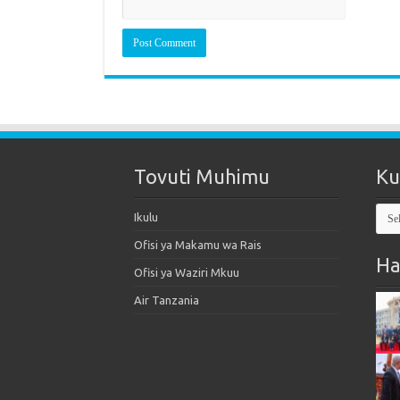
Tovuti Muhimu
Ku
Kut
Ikulu
Mak
Ofisi ya Makamu wa Rais
Ha
Ofisi ya Waziri Mkuu
Air Tanzania