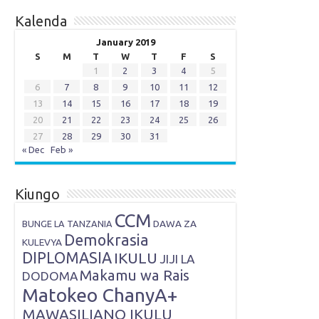
Kalenda
January 2019
S
M
T
W
T
F
S
1
2
3
4
5
6
7
8
9
10
11
12
13
14
15
16
17
18
19
20
21
22
23
24
25
26
27
28
29
30
31
« Dec
Feb »
Kiungo
CCM
DAWA ZA
BUNGE LA TANZANIA
Demokrasia
KULEVYA
DIPLOMASIA
IKULU
JIJI LA
Makamu wa Rais
DODOMA
Matokeo ChanyA+
MAWASILIANO IKULU