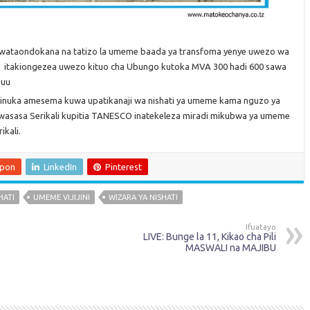
i wataondokana na tatizo la umeme baada ya transfoma yenye uwezo wa
o itakiongezea uwezo kituo cha Ubungo kutoka MVA 300 hadi 600 sawa
huu
nuka amesema kuwa upatikanaji wa nishati ya umeme kama nguzo ya
kwasasa Serikali kupitia TANESCO inatekeleza miradi mikubwa ya umeme
kali.
upon
LinkedIn
Pinterest
HATI
UMEME VIJIJINI
WIZARA YA NISHATI
Ifuatayo
LIVE: Bunge la 11, Kikao cha Pili
MASWALI na MAJIBU