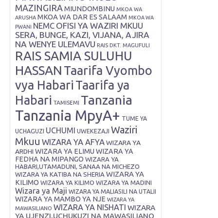
MAZINGIRA
MIUNDOMBINU
MKOA WA
MKOA WA DAR ES SALAAM
ARUSHA
MKOA WA
OFISI YA WAZIRI MKUU
NEMC
PWANI
SERA, BUNGE, KAZI, VIJANA, AJIRA
NA WENYE ULEMAVU
RAIS DKT. MAGUFULI
RAIS SAMIA SULUHU
HASSAN
Taarifa Vyombo
vya Habari
Taarifa ya
Tanzania
Habari
TAMISEMI
Tanzania MpyA+
TUME YA
Waziri
UCHUMI
UWEKEZAJI
UCHAGUZI
Mkuu
WIZARA YA AFYA
WIZARA YA
ARDHI
WIZARA YA ELIMU
WIZARA YA
FEDHA NA MIPANGO
WIZARA YA
HABARI,UTAMADUNI, SANAA NA MICHEZO
WIZARA YA
WIZARA YA KATIBA NA SHERIA
KILIMO
WIZARA YA KILIMO
WIZARA YA MADINI
Wizara ya Maji
WIZARA YA MALIASILI NA UTALII
WIZARA YA MAMBO YA NJE
WIZARA YA
WIZARA YA NISHATI
WIZARA
MAWASILIANO
YA UJENZI,UCHUKUZI NA MAWASILIANO