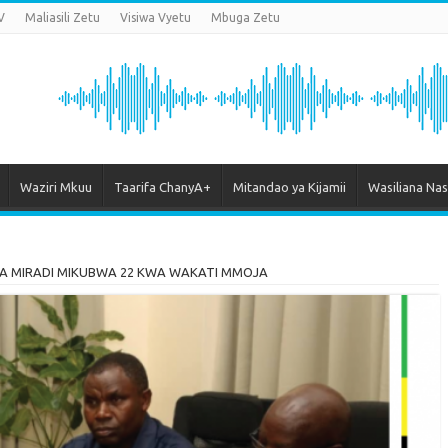
V
Maliasili Zetu
Visiwa Vyetu
Mbuga Zetu
Waziri Mkuu
Taarifa ChanyA+
Mitandao ya Kijamii
Wasiliana Nas
A MIRADI MIKUBWA 22 KWA WAKATI MMOJA