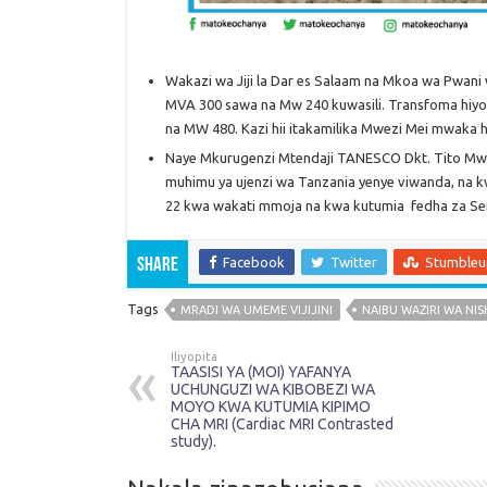
Wakazi wa Jiji la Dar es Salaam na Mkoa wa Pwan
MVA 300 sawa na Mw 240 kuwasili. Transfoma hiy
na MW 480. Kazi hii itakamilika Mwezi Mei mwaka 
Naye Mkurugenzi Mtendaji TANESCO Dkt. Tito Mwi
muhimu ya ujenzi wa Tanzania yenye viwanda, na 
22 kwa wakati mmoja na kwa kutumia fedha za Seri
Facebook
Twitter
Stumble
Share
Tags
MRADI WA UMEME VIJIJINI
NAIBU WAZIRI WA NIS
Iliyopita
TAASISI YA (MOI) YAFANYA
UCHUNGUZI WA KIBOBEZI WA
MOYO KWA KUTUMIA KIPIMO
CHA MRI (Cardiac MRI Contrasted
study).