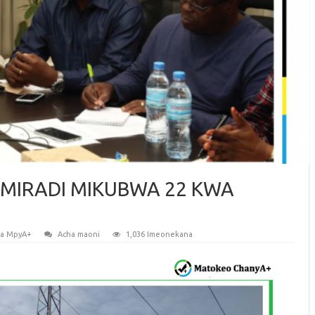
 MIRADI MIKUBWA 22 KWA
ia MpyA+
Acha maoni
1,036 Imeonekana