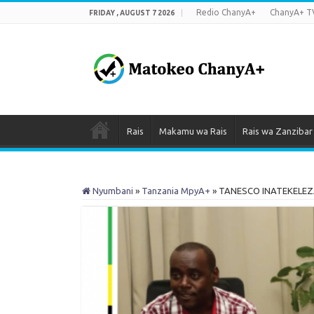
Redio ChanyA+
ChanyA+ T
FRIDAY , AUGUST 7 2026
Rais
Makamu wa Rais
Rais wa Zanzibar
Nyumbani
»
Tanzania MpyA+
»
TANESCO INATEKELEZ