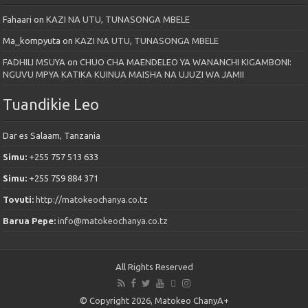
Fahaari
on
KAZI NA UTU, TUNASONGA MBELE
Ma_kompyuta
on
KAZI NA UTU, TUNASONGA MBELE
FADHILI MSUYA
on
CHUO CHA MAENDELEO YA WANANCHI KIGAMBONI:
NGUVU MPYA KATIKA KUINUA MAISHA NA UJUZI WA JAMII
Tuandikie Leo
Dar es Salaam, Tanzania
Simu:
+255 757 513 633
Simu:
+255 759 884 371
Tovuti:
http://matokeochanya.co.tz
Barua Pepe:
info@matokeochanya.co.tz
All Rights Reserved
© Copyright 2026, Matokeo ChanyA+