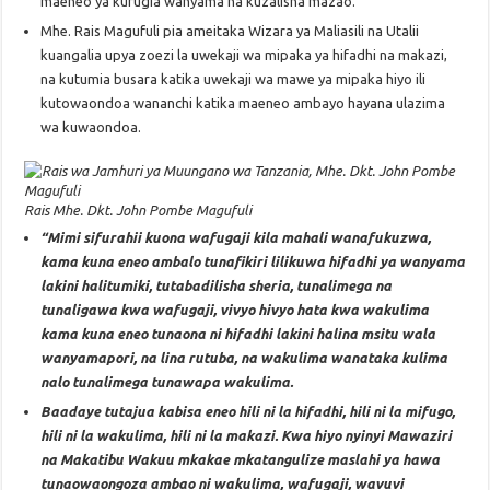
maeneo ya kufugia wanyama na kuzalisha mazao.
Mhe. Rais Magufuli pia ameitaka Wizara ya Maliasili na Utalii
kuangalia upya zoezi la uwekaji wa mipaka ya hifadhi na makazi,
na kutumia busara katika uwekaji wa mawe ya mipaka hiyo ili
kutowaondoa wananchi katika maeneo ambayo hayana ulazima
wa kuwaondoa.
Rais Mhe. Dkt. John Pombe Magufuli
“Mimi sifurahii kuona wafugaji kila mahali wanafukuzwa,
kama kuna eneo ambalo tunafikiri lilikuwa hifadhi ya wanyama
lakini halitumiki, tutabadilisha sheria, tunalimega na
tunaligawa kwa wafugaji, vivyo hivyo hata kwa wakulima
kama kuna eneo tunaona ni hifadhi lakini halina msitu wala
wanyamapori, na lina rutuba, na wakulima wanataka kulima
nalo tunalimega tunawapa wakulima.
Baadaye tutajua kabisa eneo hili ni la hifadhi, hili ni la mifugo,
hili ni la wakulima, hili ni la makazi. Kwa hiyo nyinyi Mawaziri
na Makatibu Wakuu mkakae mkatangulize maslahi ya hawa
tunaowaongoza ambao ni wakulima, wafugaji, wavuvi