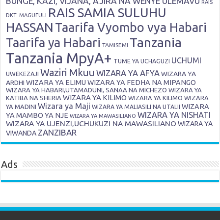
BUNGE, KAZI, VIJANA, AJIRA NA WENYE ULEMAVU
RAIS
RAIS SAMIA SULUHU
DKT. MAGUFULI
HASSAN
Taarifa Vyombo vya Habari
Tanzania
Taarifa ya Habari
TAMISEMI
Tanzania MpyA+
UCHUMI
TUME YA UCHAGUZI
Waziri Mkuu
WIZARA YA AFYA
WIZARA YA
UWEKEZAJI
ARDHI
WIZARA YA ELIMU
WIZARA YA FEDHA NA MIPANGO
WIZARA YA HABARI,UTAMADUNI, SANAA NA MICHEZO
WIZARA YA
WIZARA YA KILIMO
KATIBA NA SHERIA
WIZARA YA KILIMO
WIZARA
Wizara ya Maji
WIZARA
YA MADINI
WIZARA YA MALIASILI NA UTALII
WIZARA YA NISHATI
YA MAMBO YA NJE
WIZARA YA MAWASILIANO
WIZARA YA UJENZI,UCHUKUZI NA MAWASILIANO
WIZARA YA
ZANZIBAR
VIWANDA
Ads