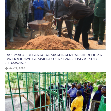
RAIS MAGUFULI AKAGUA MAANDALIZI YA SHEREHE ZA
UWEKAJI JIWE LA MSINGI UJENZI WA OFISI ZA IKULU
CHAMWINO
May 29, 2020