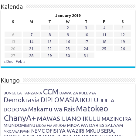
Kalenda
January 2019
S
M
T
W
T
F
S
1
2
3
4
5
6
7
8
9
10
11
12
13
14
15
16
17
18
19
20
21
22
23
24
25
26
27
28
29
30
31
« Dec
Feb »
Kiungo
CCM
DAWA ZA KULEVYA
BUNGE LA TANZANIA
Demokrasia
DIPLOMASIA
IKULU
JIJI LA
Matokeo
Makamu wa Rais
DODOMA
ChanyA+
MAWASILIANO IKULU
MAZINGIRA
MIUNDOMBINU
MKOA WA DAR ES SALAAM
MKOA WA ARUSHA
OFISI YA WAZIRI MKUU SERA,
NEMC
MKOA WA PWANI