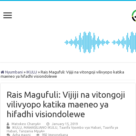
Nyumbani
»
IKULU
»
Rais Magufuli: Vijiji na vitongoji vilivyopo katika
maeneo ya hifadhi visiondolewe
Rais Magufuli: Vijiji na vitongoji
vilivyopo katika maeneo ya
hifadhi visiondolewe
Matokeo ChanyA+
January 15, 2019
IKULU
,
MAWASILIANO IKULU
,
Taarifa Vyombo vya Habari
,
Taarifa ya
Habari
,
Tanzania MpyA+
Acha maoni
992 Imeonekana