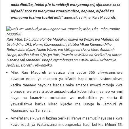
nakadhalika, lakini pia tunahitaji wanyamapori, sijasema sasa
hifadhi zote za wanyama tunazimaliza, hapana, hifadhi za
wanyama lazima tuzihifadhi”
amesisitiza Mhe. Rais Magufuli.
Rais Mhe. Dkt. John Pombe Magufuli akiwa na Waziri wa Maliasili na
Utalii Mhe. Dkt. Hamis Kigwangallah, Katibu Mkuu Kiongozi Mhe.
Balozi John Kijazi, Naibu Waziri wa Mifugo na Uvuvi Mhe. Abdallah
Ulega, Katibu Mkuu Ofisi ya Rais, Tawala za Mikoa na Serikali za Mitaa
(TAMISEMI) Mhandisi Joseph Nyamhanga na Katibu Mkuu Wizara ya
Ardhi Bi. Dorothy Mwanyika.
Mhe. Rais Magufuli ameagiza vijiji vyote 366 vilivyoainishwa
kuwepo ndani ya maeneo ya hifadhi hapa nchini visiondolewe
katika maeneo hayo na badala yake ametoa mwezi mmoja kwa
viongozi wa wizara zote zinazohusika kubainisha maeneo ya vijiji
hivyo na kuanzisha mchakato wa mabadiliko ya sheria ili
yawasilishwe katika kikao kijacho cha Bunge la Jamhuri ya
Muungano wa Tanzania.
Amefafanua kuwa ni lazima Serikali ifanye maamuzi haya sasa kwa
kuwa idadi ya Watanzania imeongezeka hadi kufikia Milioni 55,