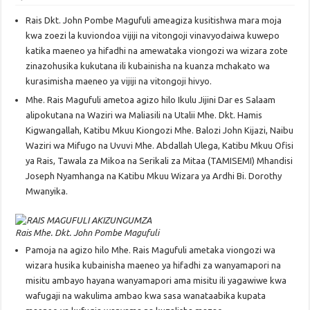
Rais Dkt. John Pombe Magufuli ameagiza kusitishwa mara moja
kwa zoezi la kuviondoa vijiji na vitongoji vinavyodaiwa kuwepo
katika maeneo ya hifadhi na amewataka viongozi wa wizara zote
zinazohusika kukutana ili kubainisha na kuanza mchakato wa
kurasimisha maeneo ya vijiji na vitongoji hivyo.
Mhe. Rais Magufuli ametoa agizo hilo Ikulu Jijini Dar es Salaam
alipokutana na Waziri wa Maliasili na Utalii Mhe. Dkt. Hamis
Kigwangallah, Katibu Mkuu Kiongozi Mhe. Balozi John Kijazi, Naibu
Waziri wa Mifugo na Uvuvi Mhe. Abdallah Ulega, Katibu Mkuu Ofisi
ya Rais, Tawala za Mikoa na Serikali za Mitaa (TAMISEMI) Mhandisi
Joseph Nyamhanga na Katibu Mkuu Wizara ya Ardhi Bi. Dorothy
Mwanyika.
Rais Mhe. Dkt. John Pombe Magufuli
Pamoja na agizo hilo Mhe. Rais Magufuli ametaka viongozi wa
wizara husika kubainisha maeneo ya hifadhi za wanyamapori na
misitu ambayo hayana wanyamapori ama misitu ili yagawiwe kwa
wafugaji na wakulima ambao kwa sasa wanataabika kupata