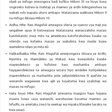
idadi ya mifugo imeongeza hadi kufikia Milioni 35 na hivyo kuna
ongezeko kubwa la mahitaji ya maeneo ya ardhi ikilinganishwa na
wakati nchi inapata uhuru ambapo Watanzania walikuwa Milioni 9
na mifugo ilikuwa Milioni 10.
Aidha, Mhe. Rais Magufuli ameagiza sheria ya vyanzo vya maji pia
iangaliwe upya ili kutowazuia Watanzania wanaozalisha mazao
kandokando mwa mito na ameelezea kutofurahishwa kwake na
vitendo vya kufyeka mazao ya wakulima kwa madai kuwa
wamelima ndani ya mita 60.
Halikadhalika Mhe. Rais Magufuli ameipongeza Wizara ya Ardhi,
Nyumba na Maendeleo ya Makazi kwa kuwasilisha kwake
mapendekezo ya kufutwa kwa mashamba ambayo
hayajaendelezwa na ameagiza wizara hiyo iendelee kumpelekea
mapendekezo ya mashamba yote yaliyotelekezwa ili ayafute na
wananchi wagawiwe kwa ajili ya kuyatumia kwa uzalishaji wa
mazao na mifugo.
Hata hivyo Mhe. Rais Magufuli amesema maagizo hayo hayana
maana kuwa sasa wananchi waruhusiwe kuvamia maeneo ya
hifadhi, na ametaka zoezi la uwekaji wa mipaka lifanyike haraka na
kwa uwazi.