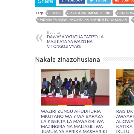
Share
Tags
LUKUVI
MRADI WA UMEME VIJIJINI
NAIBU WA
WIZARA YA ARIDHI,NYUMBA NA MAENDELEO YA MAKAZI
Iliyopita
DAWASA YATATUA TATIZO LA
MAJI KATA YA WAZO NA
VITONGOJI VYAKE
Nakala zinazohusiana
WAZIRI ZUNGU AHUDHURIA
RAIS D
MKUTANO WA 7 WA BARAZA
AWAAPI
LA KISEKTA LA MAWAZIRI WA
ALIOWAT
MAZINGIRA NA MALIASILI WA
KATIKA 
JUMUIA YA AFRIKA MASHARIKI
IKULU