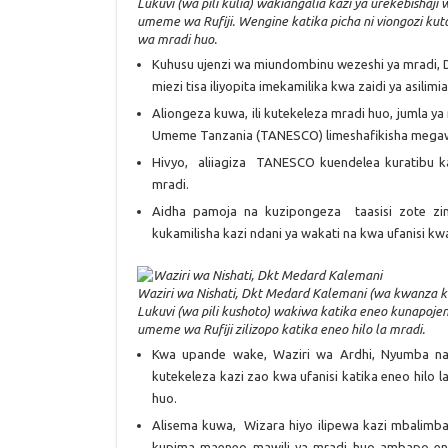
Lukuvi (wa pili kulia) wakiangalia kazi ya urekebish
umeme wa Rufiji. Wengine katika picha ni viongozi kuto
wa mradi huo.
Kuhusu ujenzi wa miundombinu wezeshi ya mradi, D
miezi tisa iliyopita imekamilika kwa zaidi ya asilimia
Aliongeza kuwa, ili kutekeleza mradi huo, jumla ya
Umeme Tanzania (TANESCO) limeshafikisha megawa
Hivyo, aliiagiza TANESCO kuendelea kuratibu kazi
mradi.
Aidha pamoja na kuzipongeza taasisi zote zina
kukamilisha kazi ndani ya wakati na kwa ufanisi kwa
Waziri wa Nishati, Dkt Medard Kalemani (wa kwanza k
Lukuvi (wa pili kushoto) wakiwa katika eneo kunapo
umeme wa Rufiji zilizopo katika eneo hilo la mradi.
Kwa upande wake, Waziri wa Ardhi, Nyumba na
kutekeleza kazi zao kwa ufanisi katika eneo hilo 
huo.
Alisema kuwa, Wizara hiyo ilipewa kazi mbalimb
kupima maeneo mawili ya mradi huo ambapo ene