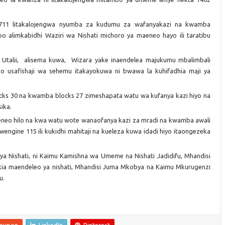
4711 litakalojengwa nyumba za kudumu za wafanyakazi na kwamba
limkabidhi Waziri wa Nishati michoro ya maeneo hayo ili taratibu
 Utalii, alisema kuwa, Wizara yake inaendelea majukumu mbalimbali
 usafishaji wa sehemu itakayokuwa ni bwawa la kuhifadhia maji ya
cks 30 na kwamba blocks 27 zimeshapata watu wa kufanya kazi hiyo na
ika.
a eneo hilo na kwa watu wote wanaofanya kazi za mradi na kwamba awali
engine 115 ili kukidhi mahitaji na kueleza kuwa idadi hiyo itaongezeka
ya Nishati, ni Kaimu Kamishna wa Umeme na Nishati Jadidifu, Mhandisi
ikia maendeleo ya nishati, Mhandisi Juma Mkobya na Kaimu Mkurugenzi
u.
leupon
LinkedIn
Pinterest