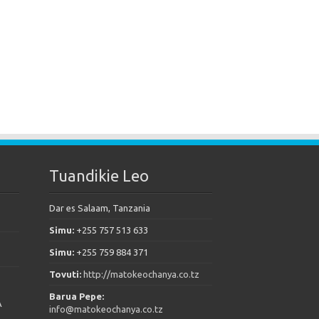
Tuandikie Leo
Dar es Salaam, Tanzania
Simu:
+255 757 513 633
Simu:
+255 759 884 371
Tovuti:
http://matokeochanya.co.tz
Barua Pepe:
A
info@matokeochanya.co.tz