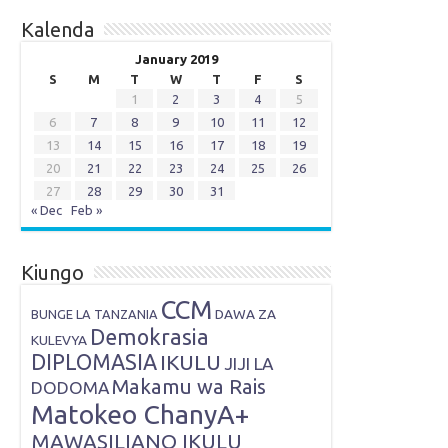
Kalenda
January 2019
S
M
T
W
T
F
S
1
2
3
4
5
6
7
8
9
10
11
12
13
14
15
16
17
18
19
20
21
22
23
24
25
26
27
28
29
30
31
« Dec
Feb »
Kiungo
CCM
DAWA ZA
BUNGE LA TANZANIA
Demokrasia
KULEVYA
DIPLOMASIA
IKULU
JIJI LA
Makamu wa Rais
DODOMA
Matokeo ChanyA+
MAWASILIANO IKULU