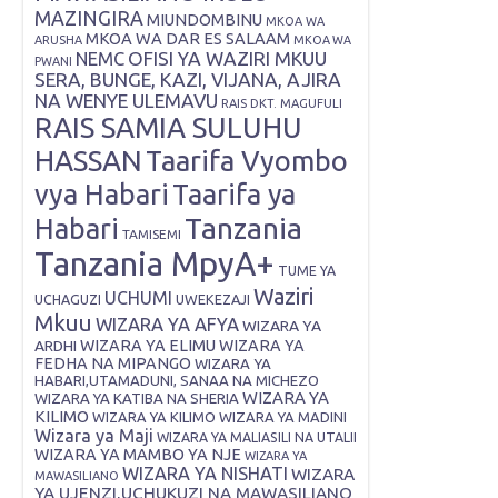
MAZINGIRA
MIUNDOMBINU
MKOA WA
MKOA WA DAR ES SALAAM
ARUSHA
MKOA WA
OFISI YA WAZIRI MKUU
NEMC
PWANI
SERA, BUNGE, KAZI, VIJANA, AJIRA
NA WENYE ULEMAVU
RAIS DKT. MAGUFULI
RAIS SAMIA SULUHU
HASSAN
Taarifa Vyombo
vya Habari
Taarifa ya
Tanzania
Habari
TAMISEMI
Tanzania MpyA+
TUME YA
Waziri
UCHUMI
UWEKEZAJI
UCHAGUZI
Mkuu
WIZARA YA AFYA
WIZARA YA
ARDHI
WIZARA YA ELIMU
WIZARA YA
FEDHA NA MIPANGO
WIZARA YA
HABARI,UTAMADUNI, SANAA NA MICHEZO
WIZARA YA
WIZARA YA KATIBA NA SHERIA
KILIMO
WIZARA YA KILIMO
WIZARA YA MADINI
Wizara ya Maji
WIZARA YA MALIASILI NA UTALII
WIZARA YA MAMBO YA NJE
WIZARA YA
WIZARA YA NISHATI
WIZARA
MAWASILIANO
YA UJENZI,UCHUKUZI NA MAWASILIANO