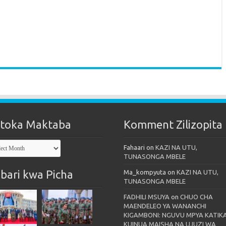
toka Maktaba
Komment Zilizopita
oka
Fahaari
on
KAZI NA UTU,
taba
TUNASONGA MBELE
bari kwa Picha
Ma_kompyuta
on
KAZI NA UTU,
TUNASONGA MBELE
FADHILI MSUYA
on
CHUO CHA
MAENDELEO YA WANANCHI
KIGAMBONI: NGUVU MPYA KATIK
KUINUA MAISHA NA UJUZI WA