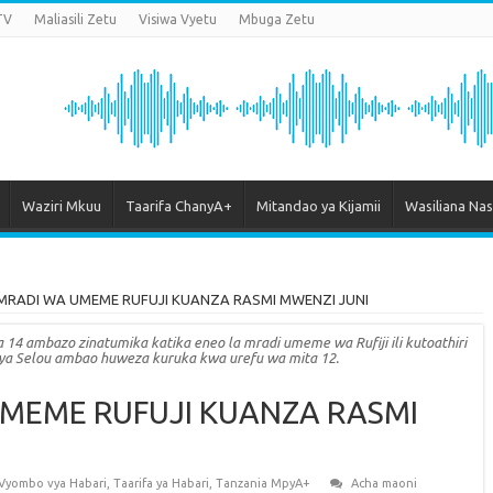
TV
Maliasili Zetu
Visiwa Vyetu
Mbuga Zetu
Waziri Mkuu
Taarifa ChanyA+
Mitandao ya Kijamii
Wasiliana Nas
MRADI WA UMEME RUFUJI KUANZA RASMI MWENZI JUNI
14 ambazo zinatumika katika eneo la mradi umeme wa Rufiji ili kutoathiri
ya Selou ambao huweza kuruka kwa urefu wa mita 12.
UMEME RUFUJI KUANZA RASMI
 Vyombo vya Habari
,
Taarifa ya Habari
,
Tanzania MpyA+
Acha maoni