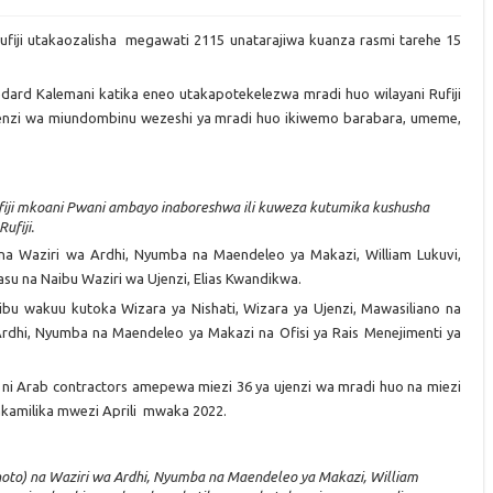
iji utakaozalisha megawati 2115 unatarajiwa kuanza rasmi tarehe 15
edard Kalemani katika eneo utakapotekelezwa mradi huo wilayani Rufiji
enzi wa miundombinu wezeshi ya mradi huo ikiwemo barabara, umeme,
ufiji mkoani Pwani ambayo inaboreshwa ili kuweza kutumika kushusha
ufiji.
a na Waziri wa Ardhi, Nyumba na Maendeleo ya Makazi, William Lukuvi,
yasu na Naibu Waziri wa Ujenzi, Elias Kwandikwa.
tibu wakuu kutoka Wizara ya Nishati, Wizara ya Ujenzi, Mawasiliano na
Ardhi, Nyumba na Maendeleo ya Makazi na Ofisi ya Rais Menejimenti ya
i Arab contractors amepewa miezi 36 ya ujenzi wa mradi huo na miezi
takamilika mwezi Aprili mwaka 2022.
hoto) na Waziri wa Ardhi, Nyumba na Maendeleo ya Makazi, William