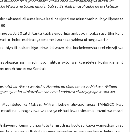
aji wa miundombinu ya barabara katika eneo kutakapojengwa mradi wa
ka Wizara na taasisi mbalimbali za Serikali zinazohusika na utekelezaji
kt Kalemani alisema kuwa kazi za ujenzi wa miundombinu hiyo iliyoanza
 80 .
 megawati 30 zitahitajika katika eneo hilo ambapo mpaka sasa Shirika la
ti 10 huku mahitaji ya umeme kwa sasa yakiwa ni megawati 7.
 hiyo ili nishati hiyo isiwe kikwazo cha kuchelewesha utekelezaji wa
zohusika na mradi huo, alitoa wito wa kuendelea kushirikiana ili
ni mradi huo ni wa Serikali.
ushoto) na Waziri wa Ardhi, Nyumba na Maendeleo ya Makazi, William
jengwa nyumba zitakazotumiwa na mkandarasi atakayejenga mradi wa
 Maendeleo ya Makazi, William Lukuvi aliwapongeza TANESCO kwa
la mradi na viongozi wa wizara ya nishati kwa usimamizi mzuri wa mradi
ali ikiwemo kupima eneo lote la mradi na kueleza kuwa wameshamaliza
o la kwanza ni litakalojengwa mitambo ya umeme lenye hekta 1402