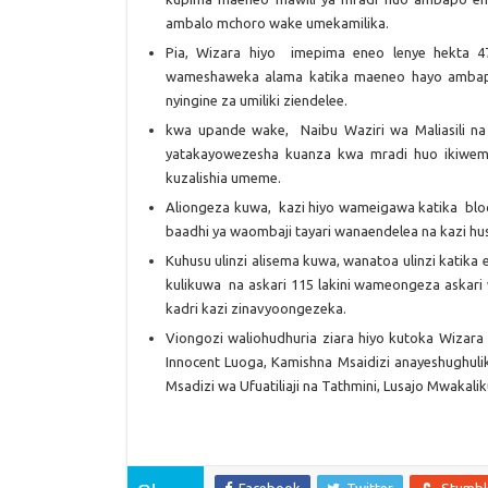
ambalo mchoro wake umekamilika.
Pia, Wizara hiyo imepima eneo lenye hekta 
wameshaweka alama katika maeneo hayo ambapo a
nyingine za umiliki ziendelee.
kwa upande wake, Naibu Waziri wa Maliasili na
yatakayowezesha kuanza kwa mradi huo ikiwemo
kuzalishia umeme.
Aliongeza kuwa, kazi hiyo wameigawa katika blo
baadhi ya waombaji tayari wanaendelea na kazi hus
Kuhusu ulinzi alisema kuwa, wanatoa ulinzi katik
kulikuwa na askari 115 lakini wameongeza askari w
kadri kazi zinavyoongezeka.
Viongozi waliohudhuria ziara hiyo kutoka Wizara 
Innocent Luoga, Kamishna Msaidizi anayeshughul
Msadizi wa Ufuatiliaji na Tathmini, Lusajo Mwakalik
Facebook
Twitter
Stumb