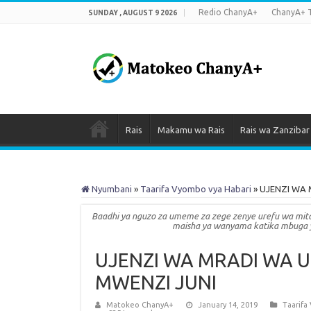
Redio ChanyA+
ChanyA+ 
SUNDAY , AUGUST 9 2026
Rais
Makamu wa Rais
Rais wa Zanzibar
Nyumbani
»
Taarifa Vyombo vya Habari
»
UJENZI WA 
Baadhi ya nguzo za umeme za zege zenye urefu wa mita 
maisha ya wanyama katika mbuga 
UJENZI WA MRADI WA 
MWENZI JUNI
Matokeo ChanyA+
January 14, 2019
Taarifa