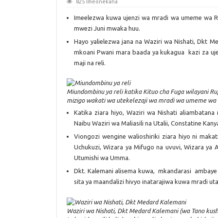
825 Imeonekana
Imeelezwa kuwa ujenzi wa mradi wa umeme wa Ruf
mwezi Juni mwaka huu.
Hayo yalielezwa jana na Waziri wa Nishati, Dkt M
mkoani Pwani mara baada ya kukagua kazi za uj
maji na reli.
Miundombinu ya reli katika Kituo cha Fuga wilayani R
mizigo wakati wa utekelezaji wa mradi wa umeme wa R
Katika ziara hiyo, Waziri wa Nishati aliambatan
Naibu Waziri wa Maliasili na Utalii, Constatine Kan
Viongozi wengine walioshiriki ziara hiyo ni maka
Uchukuzi, Wizara ya Mifugo na uvuvi, Wizara ya 
Utumishi wa Umma.
Dkt. Kalemani alisema kuwa, mkandarasi ambaye n
sita ya maandalizi hivyo inatarajiwa kuwa mradi u
Waziri wa Nishati, Dkt Medard Kalemani (wa Tano kus