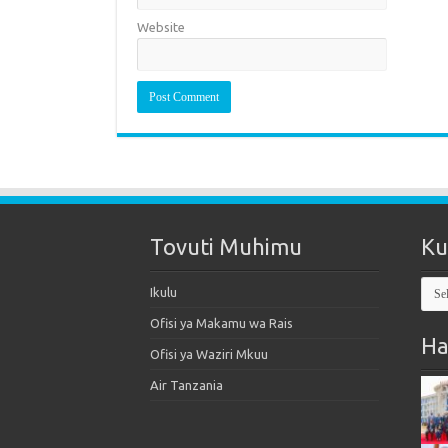
Website
Tovuti Muhimu
Ku
Kut
Ikulu
Mak
Ofisi ya Makamu wa Rais
Ha
Ofisi ya Waziri Mkuu
Air Tanzania