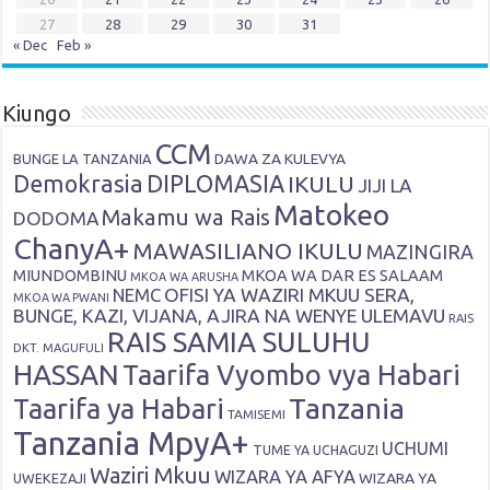
27
28
29
30
31
« Dec
Feb »
Kiungo
CCM
DAWA ZA KULEVYA
BUNGE LA TANZANIA
Demokrasia
DIPLOMASIA
IKULU
JIJI LA
Matokeo
Makamu wa Rais
DODOMA
ChanyA+
MAWASILIANO IKULU
MAZINGIRA
MIUNDOMBINU
MKOA WA DAR ES SALAAM
MKOA WA ARUSHA
OFISI YA WAZIRI MKUU SERA,
NEMC
MKOA WA PWANI
BUNGE, KAZI, VIJANA, AJIRA NA WENYE ULEMAVU
RAIS
RAIS SAMIA SULUHU
DKT. MAGUFULI
HASSAN
Taarifa Vyombo vya Habari
Tanzania
Taarifa ya Habari
TAMISEMI
Tanzania MpyA+
UCHUMI
TUME YA UCHAGUZI
Waziri Mkuu
WIZARA YA AFYA
WIZARA YA
UWEKEZAJI