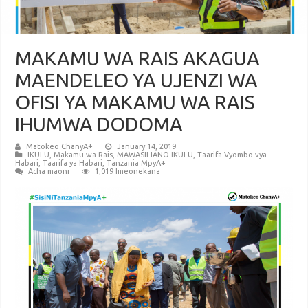
MAKAMU WA RAIS AKAGUA
MAENDELEO YA UJENZI WA
OFISI YA MAKAMU WA RAIS
IHUMWA DODOMA
Matokeo ChanyA+
January 14, 2019
IKULU
,
Makamu wa Rais
,
MAWASILIANO IKULU
,
Taarifa Vyombo vya
Habari
,
Taarifa ya Habari
,
Tanzania MpyA+
Acha maoni
1,019 Imeonekana