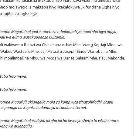
 Salaam kuhakikisha maktaba hiyo inatunzwa vizuri na ametoa wito
jengo mojawapo la maktaba hiyo litakalokuwa likifundisha lugha hiyo
ujifunza lugha hiyo.
Pombe Magufuli akipata maelezo mbalimbali ya maktaba hiyo mpya
ali wa elimu watakapoanza kuitumia.
li wakiwemo Balozi wa China hapa nchini Mhe. Wang Ke, Jaji Mkuu wa
i Wakuu Wastaafu Mhe. Jaji Mstaafu Joseph Sinde Warioba na Mhe.
chi mbalimbali na Mkuu wa Mkoa wa Dar es Salaam Mhe. Paul Makonda.
taba hiyo mpya.
taba hiyo mpya.
ombe Magufuli akiangalia moja ya kompyuta zinazohifadhi vitabu
ea pamoja na kupata huduma ya mtandao internet.
ombe Magufuli akirudisha kitabu hicho kwenye shelfu la vitabu mara
ang Ke akiangalia.