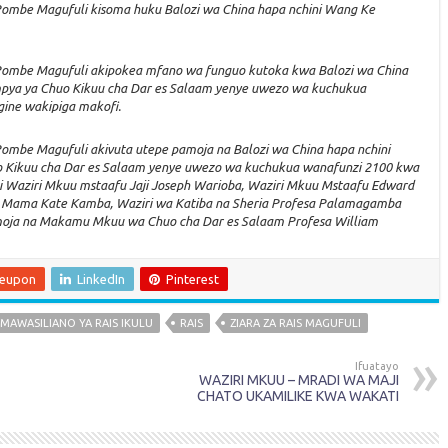
Pombe Magufuli kisoma huku Balozi wa China hapa nchini Wang Ke
Pombe Magufuli akipokea mfano wa funguo kutoka kwa Balozi wa China
mpya ya Chuo Kikuu cha Dar es Salaam yenye uwezo wa kuchukua
ine wakipiga makofi.
ombe Magufuli akivuta utepe pamoja na Balozi wa China hapa nchini
o Kikuu cha Dar es Salaam yenye uwezo wa kuchukua wanafunzi 2100 kwa
 Waziri Mkuu mstaafu Jaji Joseph Warioba, Waziri Mkuu Mstaafu Edward
 Mama Kate Kamba, Waziri wa Katiba na Sheria Profesa Palamagamba
amoja na Makamu Mkuu wa Chuo cha Dar es Salaam Profesa William
leupon
LinkedIn
Pinterest
MAWASILIANO YA RAIS IKULU
RAIS
ZIARA ZA RAIS MAGUFULI
Ifuatayo
WAZIRI MKUU – MRADI WA MAJI
CHATO UKAMILIKE KWA WAKATI