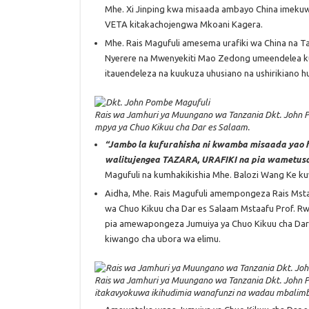
Mhe. Xi Jinping kwa misaada ambayo China imekuwa
VETA kitakachojengwa Mkoani Kagera.
Mhe. Rais Magufuli amesema urafiki wa China na Ta
Nyerere na Mwenyekiti Mao Zedong umeendelea k
itauendeleza na kuukuza uhusiano na ushirikiano h
Rais wa Jamhuri ya Muungano wa Tanzania Dkt. John P
mpya ya Chuo Kikuu cha Dar es Salaam.
“Jambo la kufurahisha ni kwamba misaada yao
walitujengea TAZARA, URAFIKI na pia wametusa
Magufuli na kumhakikishia Mhe. Balozi Wang Ke kuw
Aidha, Mhe. Rais Magufuli amempongeza Rais Ms
wa Chuo Kikuu cha Dar es Salaam Mstaafu Prof. 
pia amewapongeza Jumuiya ya Chuo Kikuu cha Da
kiwango cha ubora wa elimu.
Rais wa Jamhuri ya Muungano wa Tanzania Dkt. John 
itakavyokuwa ikihudimia wanafunzi na wadau mbalimb