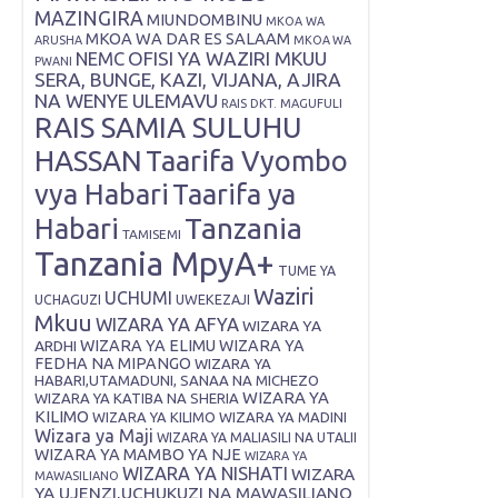
MAZINGIRA
MIUNDOMBINU
MKOA WA
MKOA WA DAR ES SALAAM
ARUSHA
MKOA WA
OFISI YA WAZIRI MKUU
NEMC
PWANI
SERA, BUNGE, KAZI, VIJANA, AJIRA
NA WENYE ULEMAVU
RAIS DKT. MAGUFULI
RAIS SAMIA SULUHU
HASSAN
Taarifa Vyombo
vya Habari
Taarifa ya
Tanzania
Habari
TAMISEMI
Tanzania MpyA+
TUME YA
Waziri
UCHUMI
UWEKEZAJI
UCHAGUZI
Mkuu
WIZARA YA AFYA
WIZARA YA
ARDHI
WIZARA YA ELIMU
WIZARA YA
FEDHA NA MIPANGO
WIZARA YA
HABARI,UTAMADUNI, SANAA NA MICHEZO
WIZARA YA
WIZARA YA KATIBA NA SHERIA
KILIMO
WIZARA YA KILIMO
WIZARA YA MADINI
Wizara ya Maji
WIZARA YA MALIASILI NA UTALII
WIZARA YA MAMBO YA NJE
WIZARA YA
WIZARA YA NISHATI
WIZARA
MAWASILIANO
YA UJENZI,UCHUKUZI NA MAWASILIANO