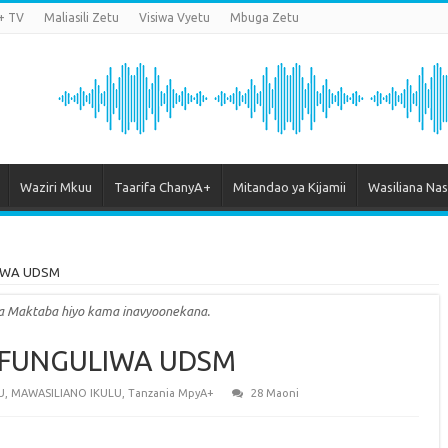
+ TV
Maliasili Zetu
Visiwa Vyetu
Mbuga Zetu
Waziri Mkuu
Taarifa ChanyA+
Mitandao ya Kijamii
Wasiliana Nas
IWA UDSM
ya Maktaba hiyo kama inavyoonekana.
AFUNGULIWA UDSM
U
,
MAWASILIANO IKULU
,
Tanzania MpyA+
28 Maoni