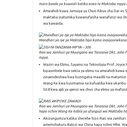
mara baada ya kuwasili katika eneo la Maktaba mpya 
Ameahidi kuwa Jumuiya ya Chuo Kikuu cha Dar es S
maktaba inatumika kuwanufaisha wanafunzi wa chu
wa kawaida.
Mandhari ya nje ya Maktaba hiyo kama inavyoonekana
Rais wa Jamhuri ya Muungano wa Tanzania Dkt. John P
mpya.
Waziri wa Elimu, Sayansi na Teknolojia Prof. Joy
kipaumbele kwa sekta ya elimu na ameahidi kuwa wiz
zinaendeshwa kwa kuzingatia maadili na matumizi b
Wang Ke kwa kusimamia na kufuatilia kwa ukaribu uj
50.8 kwa ajili ya ujenzi wa chuo cha elimu ya mafunz
Rais wa Jamhuri ya Muungano wa Tanzania Dkt. John 
hapa nchini Wang Ke kabla ya ufunguzi wa Maktaba hi
Akizungumza katika sherehe hizo Rais wa Jamhur
amemshukuru Balozi wa China hapa nchini Mhe. Wa