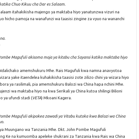
katika Chuo Kikuu cha Dar es Salaam.
alaam itahakikisha majengo ya maktaba hiyo yanatunzwa vizuri na
o hicho pamoja na wanafunzi wa taasisi zingine za vyuo na wananchi
.
ombe Magufuli akisoma moja ya kitabu cha Sayansi katika maktaba hiyo
ce Ndalichako amemshukuru Mhe. Rais Magufuli kwa namna anavyotoa
ara yake itaendelea kuhakikisha taasisi zote zilizo chini ya wizara hiyo
ora ya rasilimali, pia amemshukuru Balozi wa China hapa nchini Mhe.
enzi wa maktaba hiyo na kwa Serikali ya China kutoa shilingi Bilioni
o ya ufundi stadi (
VETA
) Mkoani Kagera.
Pombe Magufuli akipokea zawadi ya Vitabu kutoka kwa Balozi wa China
yo.
i ya Muungano wa Tanzania Mhe. Dkt. John Pombe Magufuli
ng Ke na kumuomba apeleke shukrani za Tanzania kwa Rais wa China