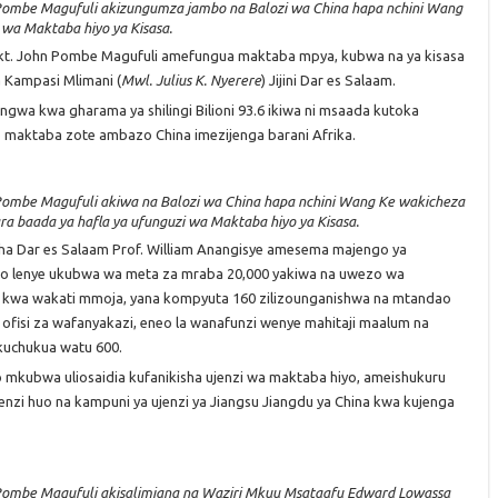
Pombe Magufuli akizungumza jambo na Balozi wa China hapa nchini Wang
wa Maktaba hiyo ya Kisasa.
kt. John Pombe Magufuli amefungua maktaba mpya, kubwa na ya kisasa
a Kampasi Mlimani (
Mwl. Julius K. Nyerere
) Jijini Dar es Salaam.
ngwa kwa gharama ya shilingi Bilioni 93.6 ikiwa ni msaada kutoka
o maktaba zote ambazo China imezijenga barani Afrika.
Pombe Magufuli akiwa na Balozi wa China hapa nchini Wang Ke wakicheza
a baada ya hafla ya ufunguzi wa Maktaba hiyo ya Kisasa.
ha Dar es Salaam Prof. William Anangisye amesema majengo ya
eo lenye ukubwa wa meta za mraba 20,000 yakiwa na uwezo wa
100 kwa wakati mmoja, yana kompyuta 160 zilizounganishwa na mtandao
i, ofisi za wafanyakazi, eneo la wanafunzi wenye mahitaji maalum na
kuchukua watu 600.
 mkubwa uliosaidia kufanikisha ujenzi wa maktaba hiyo, ameishukuru
enzi huo na kampuni ya ujenzi ya Jiangsu Jiangdu ya China kwa kujenga
Pombe Magufuli akisalimiana na Waziri Mkuu Msataafu Edward Lowassa