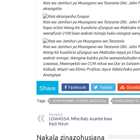
Rais wa Jamhuri ya Muungano wa Tanzania Dkt. John 
akiangalia.
Rais wa Jamhuri ya Muungano wa Tanzania Dkt. John 
hapa nchini Wang Ke kuashiria ufunguzi wa Maktaba 
wanafunzi 2100 kwa wakati mmoja huku viongozi weng
Rais wa Jamhuri ya Muungano wa Tanzania Dkt. John P
Wang Ke kuashiria ufunguzi wa Maktaba mpya ya Chu
wakati mmoja. Wengine katika picha wanaoshuhudia ni
Lowassa, Mwenyekiti wa CCM mkoa wa Dar es Salaam
Kabudi, Waziri wa Elimu Profesa Joyce Ndalichako p
Anangisye
Share
Facebook
Twitter
Stumb
Tags
JOHN POMBE JOSEPH MAGUFULI
KURUGENZI YA 
Iliyopita
LOWASSA: Mhe.Rais Asante kwa
Kazi Nzuri
Nakala zinazohusiana