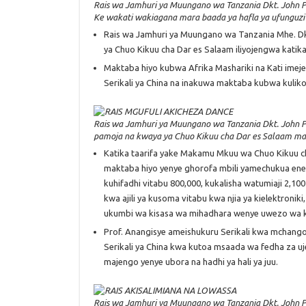
Rais wa Jamhuri ya Muungano wa Tanzania Dkt. John 
Ke wakati wakiagana mara baada ya hafla ya ufunguzi 
Rais wa Jamhuri ya Muungano wa Tanzania Mhe. D
ya Chuo Kikuu cha Dar es Salaam iliyojengwa katik
Maktaba hiyo kubwa Afrika Mashariki na Kati imeje
Serikali ya China na inakuwa maktaba kubwa kulik
Rais wa Jamhuri ya Muungano wa Tanzania Dkt. John 
pamoja na kwaya ya Chuo Kikuu cha Dar es Salaam mar
Katika taarifa yake Makamu Mkuu wa Chuo Kikuu c
maktaba hiyo yenye ghorofa mbili yamechukua en
kuhifadhi vitabu 800,000, kukalisha watumiaji 2,
kwa ajili ya kusoma vitabu kwa njia ya kielektronik
ukumbi wa kisasa wa mihadhara wenye uwezo wa 
Prof. Anangisye ameishukuru Serikali kwa mchango
Serikali ya China kwa kutoa msaada wa fedha za uj
majengo yenye ubora na hadhi ya hali ya juu.
Rais wa Jamhuri ya Muungano wa Tanzania Dkt. John 