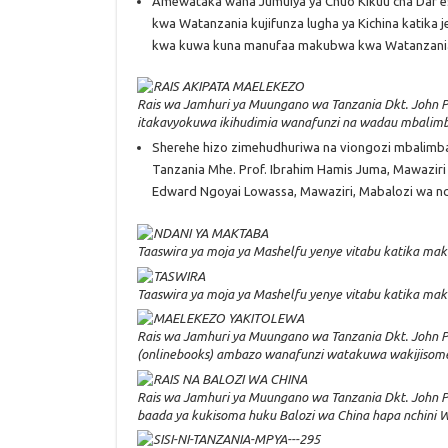
Amewataka wana Jumuiya ya Chuo Kikuu cha Dar es
kwa Watanzania kujifunza lugha ya Kichina katika 
kwa kuwa kuna manufaa makubwa kwa Watanzania k
Rais wa Jamhuri ya Muungano wa Tanzania Dkt. John 
itakavyokuwa ikihudimia wanafunzi na wadau mbalimb
Sherehe hizo zimehudhuriwa na viongozi mbalimba
Tanzania Mhe. Prof. Ibrahim Hamis Juma, Mawazir
Edward Ngoyai Lowassa, Mawaziri, Mabalozi wa n
Taaswira ya moja ya Mashelfu yenye vitabu katika mak
Taaswira ya moja ya Mashelfu yenye vitabu katika mak
Rais wa Jamhuri ya Muungano wa Tanzania Dkt. John P
(onlinebooks) ambazo wanafunzi watakuwa wakijisom
Rais wa Jamhuri ya Muungano wa Tanzania Dkt. John P
baada ya kukisoma huku Balozi wa China hapa nchini W