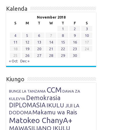
Kalenda
November 2018
S
M
T
W
T
F
S
1
2
3
4
5
6
7
8
9
10
11
12
13
14
15
16
17
18
19
20
21
22
23
24
25
26
27
28
29
30
« Oct
Dec »
Kiungo
CCM
DAWA ZA
BUNGE LA TANZANIA
Demokrasia
KULEVYA
DIPLOMASIA
IKULU
JIJI LA
Makamu wa Rais
DODOMA
Matokeo ChanyA+
MAWASILIANO IKULU