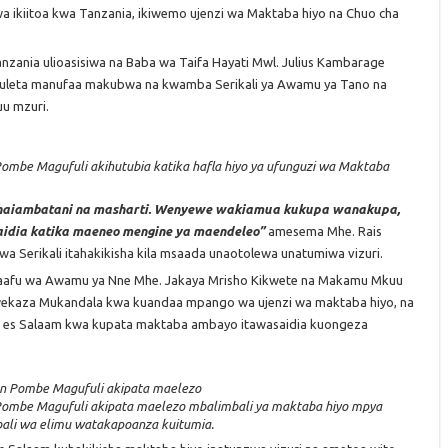
 ikiitoa kwa Tanzania, ikiwemo ujenzi wa Maktaba hiyo na Chuo cha
nzania ulioasisiwa na Baba wa Taifa Hayati Mwl. Julius Kambarage
uleta manufaa makubwa na kwamba Serikali ya Awamu ya Tano na
uu mzuri.
ombe Magufuli akihutubia katika hafla hiyo ya ufunguzi wa Maktaba
 haiambatani na masharti. Wenyewe wakiamua kukupa wanakupa,
idia katika maeneo mengine ya maendeleo”
amesema Mhe. Rais
a Serikali itahakikisha kila msaada unaotolewa unatumiwa vizuri.
taafu wa Awamu ya Nne Mhe. Jakaya Mrisho Kikwete na Makamu Mkuu
Rwekaza Mukandala kwa kuandaa mpango wa ujenzi wa maktaba hiyo, na
r es Salaam kwa kupata maktaba ambayo itawasaidia kuongeza
Pombe Magufuli akipata maelezo mbalimbali ya maktaba hiyo mpya
ali wa elimu watakapoanza kuitumia.