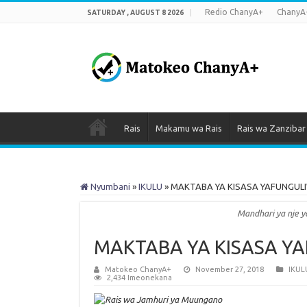
Redio ChanyA+
ChanyA
SATURDAY , AUGUST 8 2026
Rais
Makamu wa Rais
Rais wa Zanzibar
Nyumbani
»
IKULU
»
MAKTABA YA KISASA YAFUNGUL
Mandhari ya nje 
MAKTABA YA KISASA Y
Matokeo ChanyA+
November 27, 2018
IKUL
2,434 Imeonekana