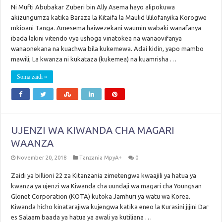
Ni Mufti Abubakar Zuberi bin Ally Asema hayo alipokuwa
akizungumza katika Baraza la Kitaifa la Maulid lililofanyika Korogwe
mkioani Tanga. Amesema haiwezekani waumin wabaki wanafanya
ibada lakini vitendo vya ushoga vinatokea na wanaovifanya
wanaonekana na kuachwa bila kukemewa. Adai kidin, yapo mambo
mawili; La kwanza ni kukataza (kukemea) na kuamrisha …
Soma zaidi »
UJENZI WA KIWANDA CHA MAGARI
WAANZA
November 20, 2018
Tanzania MpyA+
0
Zaidi ya billioni 22 za Kitanzania zimetengwa kwaajili ya hatua ya
kwanza ya ujenzi wa Kiwanda cha uundaji wa magari cha Youngsan
Glonet Corporation (KOTA) kutoka Jamhuri ya watu wa Korea.
Kiwanda hicho kinatarajiwa kujengwa katika eneo la Kurasini jijini Dar
es Salaam baada ya hatua ya awali ya kutiliana …