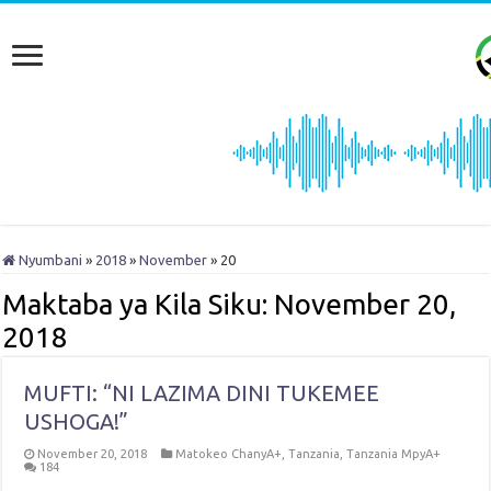
Nyumbani
»
2018
»
November
»
20
Maktaba ya Kila Siku:
November 20,
2018
MUFTI: “NI LAZIMA DINI TUKEMEE
USHOGA!”
November 20, 2018
Matokeo ChanyA+
,
Tanzania
,
Tanzania MpyA+
184