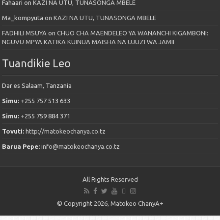
Fahaari
on
KAZI NA UTU, TUNASONGA MBELE
Ma_kompyuta
on
KAZI NA UTU, TUNASONGA MBELE
FADHILI MSUYA
on
CHUO CHA MAENDELEO YA WANANCHI KIGAMBONI:
NGUVU MPYA KATIKA KUINUA MAISHA NA UJUZI WA JAMII
Tuandikie Leo
Dar es Salaam, Tanzania
Simu:
+255 757 513 633
Simu:
+255 759 884 371
Tovuti:
http://matokeochanya.co.tz
Barua Pepe:
info@matokeochanya.co.tz
All Rights Reserved
© Copyright 2026, Matokeo ChanyA+