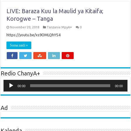
LIVE: Baraza Kuu la Maulid ya Kitaifa;
Korogwe – Tanga
November 20, 2018
Tanzania MpyA+
0
https://youtu.be/xs9OMLQhYS4
Soma zaidi »
Redio ChanyA+
Audio
Player
00:00
00:00
Ad
Kalenda