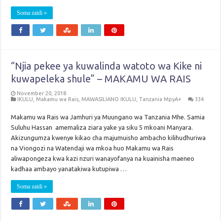
Soma zaidi »
“Njia pekee ya kuwalinda watoto wa Kike ni
kuwapeleka shule” – MAKAMU WA RAIS
November 20, 2018
IKULU
,
Makamu wa Rais
,
MAWASILIANO IKULU
,
Tanzania MpyA+
334
Makamu wa Rais wa Jamhuri ya Muungano wa Tanzania Mhe. Samia
Suluhu Hassan amemaliza ziara yake ya siku 5 mkoani Manyara.
Akizungumza kwenye kikao cha majumuisho ambacho kilihudhuriwa
na Viongozi na Watendaji wa mkoa huo Makamu wa Rais
aliwapongeza kwa kazi nzuri wanayofanya na kuainisha maeneo
kadhaa ambayo yanatakiwa kutupiwa …
Soma zaidi »