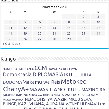
November 2018
S
M
T
W
T
F
S
1
2
3
4
5
6
7
8
9
10
11
12
13
14
15
16
17
18
19
20
21
22
23
24
25
26
27
28
29
30
« Oct
Dec »
Kiungo
CCM
DAWA ZA KULEVYA
BUNGE LA TANZANIA
Demokrasia
DIPLOMASIA
IKULU
JIJI LA
Matokeo
Makamu wa Rais
DODOMA
ChanyA+
MAWASILIANO IKULU
MAZINGIRA
MIUNDOMBINU
MKOA WA DAR ES SALAAM
MKOA WA ARUSHA
OFISI YA WAZIRI MKUU SERA,
NEMC
MKOA WA PWANI
BUNGE, KAZI, VIJANA, AJIRA NA WENYE ULEMAVU
RAIS