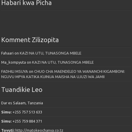
Habari kwa Picha
Komment Zilizopita
Fahaari
on
KAZI NA UTU, TUNASONGA MBELE
Ma_kompyuta
on
KAZI NA UTU, TUNASONGA MBELE
FADHILI MSUYA
on
CHUO CHA MAENDELEO YA WANANCHI KIGAMBONI:
NGUVU MPYA KATIKA KUINUA MAISHA NA UJUZI WA JAMII
Tuandikie Leo
Dar es Salaam, Tanzania
Simu:
+255 757 513 633
Simu:
+255 759 884 371
Tovuti:
http://matokeochanya.co.tz