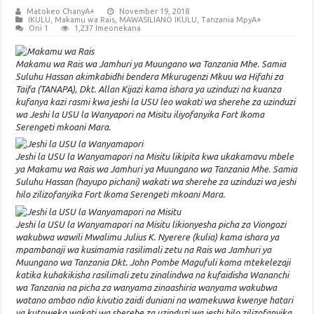
Matokeo ChanyA+
November 19, 2018
IKULU
,
Makamu wa Rais
,
MAWASILIANO IKULU
,
Tanzania MpyA+
Oni 1
1,237 Imeonekana
Makamu wa Rais wa Jamhuri ya Muungano wa Tanzania Mhe. Samia
Suluhu Hassan akimkabidhi bendera Mkurugenzi Mkuu wa Hifahi za
Taifa (TANAPA), Dkt. Allan Kijazi kama ishara ya uzinduzi na kuanza
kufanya kazi rasmi kwa jeshi la USU leo wakati wa sherehe za uzinduzi
wa Jeshi la USU la Wanyapori na Misitu iliyofanyika Fort Ikoma
Serengeti mkoani Mara.
Jeshi la USU la Wanyamapori na Misitu likipita kwa ukakamavu mbele
ya Makamu wa Rais wa Jamhuri ya Muungano wa Tanzania Mhe. Samia
Suluhu Hassan (hayupo pichani) wakati wa sherehe za uzinduzi wa jeshi
hilo zilizofanyika Fort Ikoma Serengeti mkoani Mara.
Jeshi la USU la Wanyamapori na Misitu likionyesha picha za Viongozi
wakubwa wawili Mwalimu Julius K. Nyerere (kulia) kama ishara ya
mpambanaji wa kusimamia rasilimali zetu na Rais wa Jamhuri ya
Muungano wa Tanzania Dkt. John Pombe Magufuli kama mtekelezaji
katika kuhakikisha rasilimali zetu zinalindwa na kufaidisha Wananchi
wa Tanzania na picha za wanyama zinaashiria wanyama wakubwa
watano ambao ndio kivutio zaidi duniani na wamekuwa kwenye hatari
ya kutoweka wakati wa sherehe za uzinduzi wa jeshi hilo zilizofanyika