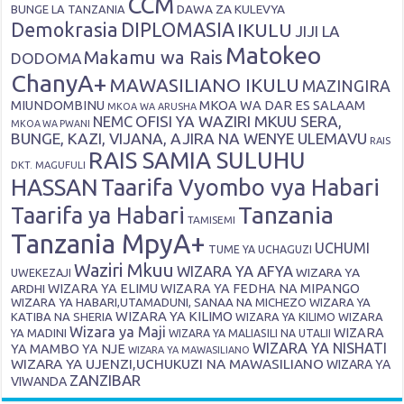
CCM
DAWA ZA KULEVYA
BUNGE LA TANZANIA
Demokrasia
DIPLOMASIA
IKULU
JIJI LA
Matokeo
Makamu wa Rais
DODOMA
ChanyA+
MAWASILIANO IKULU
MAZINGIRA
MIUNDOMBINU
MKOA WA DAR ES SALAAM
MKOA WA ARUSHA
OFISI YA WAZIRI MKUU SERA,
NEMC
MKOA WA PWANI
BUNGE, KAZI, VIJANA, AJIRA NA WENYE ULEMAVU
RAIS
RAIS SAMIA SULUHU
DKT. MAGUFULI
HASSAN
Taarifa Vyombo vya Habari
Tanzania
Taarifa ya Habari
TAMISEMI
Tanzania MpyA+
UCHUMI
TUME YA UCHAGUZI
Waziri Mkuu
WIZARA YA AFYA
WIZARA YA
UWEKEZAJI
ARDHI
WIZARA YA ELIMU
WIZARA YA FEDHA NA MIPANGO
WIZARA YA HABARI,UTAMADUNI, SANAA NA MICHEZO
WIZARA YA
WIZARA YA KILIMO
KATIBA NA SHERIA
WIZARA YA KILIMO
WIZARA
Wizara ya Maji
WIZARA
YA MADINI
WIZARA YA MALIASILI NA UTALII
WIZARA YA NISHATI
YA MAMBO YA NJE
WIZARA YA MAWASILIANO
WIZARA YA UJENZI,UCHUKUZI NA MAWASILIANO
WIZARA YA
ZANZIBAR
VIWANDA