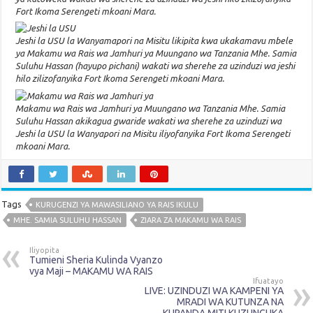
Fort Ikoma Serengeti mkoani Mara.
Jeshi la USU la Wanyamapori na Misitu likipita kwa ukakamavu mbele
ya Makamu wa Rais wa Jamhuri ya Muungano wa Tanzania Mhe. Samia
Suluhu Hassan (hayupo pichani) wakati wa sherehe za uzinduzi wa jeshi
hilo zilizofanyika Fort Ikoma Serengeti mkoani Mara.
Makamu wa Rais wa Jamhuri ya Muungano wa Tanzania Mhe. Samia
Suluhu Hassan akikagua gwaride wakati wa sherehe za uzinduzi wa
Jeshi la USU la Wanyapori na Misitu iliyofanyika Fort Ikoma Serengeti
mkoani Mara.
Tags
KURUGENZI YA MAWASILIANO YA RAIS IKULU
MHE. SAMIA SULUHU HASSAN
ZIARA ZA MAKAMU WA RAIS
Iliyopita
Tumieni Sheria Kulinda Vyanzo
vya Maji – MAKAMU WA RAIS
Ifuatayo
LIVE: UZINDUZI WA KAMPENI YA
MRADI WA KUTUNZA NA