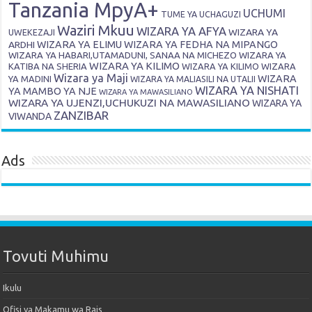
Tanzania MpyA+
UCHUMI
TUME YA UCHAGUZI
Waziri Mkuu
WIZARA YA AFYA
WIZARA YA
UWEKEZAJI
ARDHI
WIZARA YA ELIMU
WIZARA YA FEDHA NA MIPANGO
WIZARA YA HABARI,UTAMADUNI, SANAA NA MICHEZO
WIZARA YA
WIZARA YA KILIMO
KATIBA NA SHERIA
WIZARA YA KILIMO
WIZARA
Wizara ya Maji
WIZARA
YA MADINI
WIZARA YA MALIASILI NA UTALII
WIZARA YA NISHATI
YA MAMBO YA NJE
WIZARA YA MAWASILIANO
WIZARA YA UJENZI,UCHUKUZI NA MAWASILIANO
WIZARA YA
ZANZIBAR
VIWANDA
Ads
Tovuti Muhimu
Ikulu
Ofisi ya Makamu wa Rais