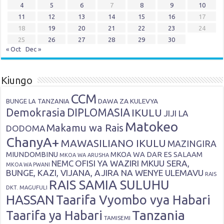
4
5
6
7
8
9
10
11
12
13
14
15
16
17
18
19
20
21
22
23
24
25
26
27
28
29
30
« Oct
Dec »
Kiungo
CCM
DAWA ZA KULEVYA
BUNGE LA TANZANIA
Demokrasia
DIPLOMASIA
IKULU
JIJI LA
Matokeo
Makamu wa Rais
DODOMA
ChanyA+
MAWASILIANO IKULU
MAZINGIRA
MIUNDOMBINU
MKOA WA DAR ES SALAAM
MKOA WA ARUSHA
OFISI YA WAZIRI MKUU SERA,
NEMC
MKOA WA PWANI
BUNGE, KAZI, VIJANA, AJIRA NA WENYE ULEMAVU
RAIS
RAIS SAMIA SULUHU
DKT. MAGUFULI
HASSAN
Taarifa Vyombo vya Habari
Tanzania
Taarifa ya Habari
TAMISEMI