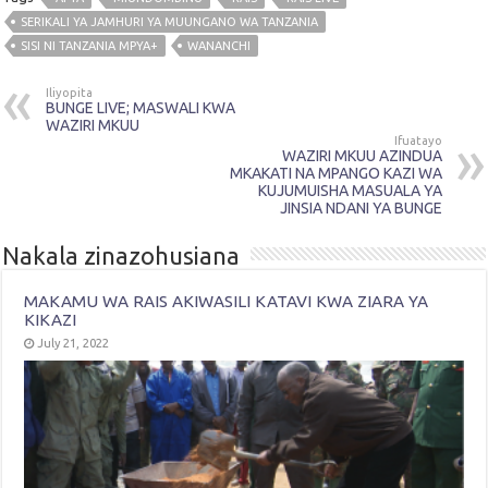
SERIKALI YA JAMHURI YA MUUNGANO WA TANZANIA
SISI NI TANZANIA MPYA+
WANANCHI
Iliyopita
BUNGE LIVE; MASWALI KWA
WAZIRI MKUU
Ifuatayo
WAZIRI MKUU AZINDUA
MKAKATI NA MPANGO KAZI WA
KUJUMUISHA MASUALA YA
JINSIA NDANI YA BUNGE
Nakala zinazohusiana
MAKAMU WA RAIS AKIWASILI KATAVI KWA ZIARA YA
KIKAZI
July 21, 2022