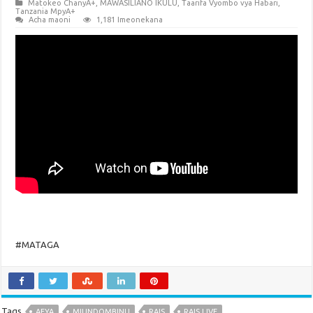
Matokeo ChanyA+
,
MAWASILIANO IKULU
,
Taarifa Vyombo vya Habari
,
Tanzania MpyA+
Acha maoni
1,181 Imeonekana
#MATAGA
Tags
AFYA
MIUNDOMBINU
RAIS
RAIS LIVE