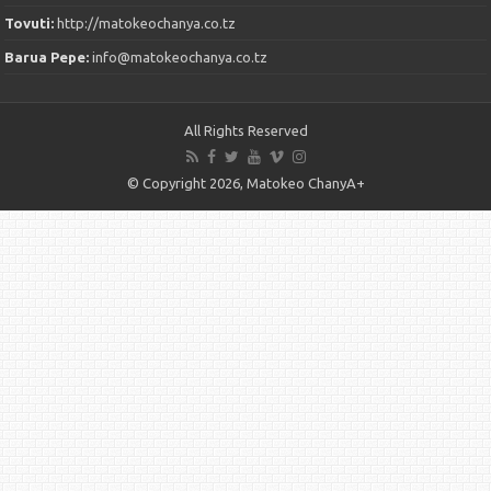
Tovuti:
http://matokeochanya.co.tz
Barua Pepe:
info@matokeochanya.co.tz
All Rights Reserved
© Copyright 2026, Matokeo ChanyA+