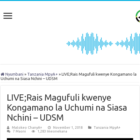
Nyumbani
»
Tanzania MpyA+
»
LIVE;Rais Magufuli kwenye Kongamano la
Uchumi na Siasa Nchini – UDSM
LIVE;Rais Magufuli kwenye
Kongamano la Uchumi na Siasa
Nchini – UDSM
Matokeo ChanyA+
November 1, 2018
Tanzania MpyA+
7 Maoni
1,283 Imeonekana