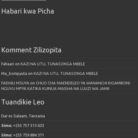
Habari kwa Picha
Komment Zilizopita
Fahaari
on
KAZI NA UTU, TUNASONGA MBELE
Ma_kompyuta
on
KAZI NA UTU, TUNASONGA MBELE
FADHILI MSUYA
on
CHUO CHA MAENDELEO YA WANANCHI KIGAMBONI:
NGUVU MPYA KATIKA KUINUA MAISHA NA UJUZI WA JAMII
Tuandikie Leo
Dar es Salaam, Tanzania
Simu:
+255 757 513 633
Simu:
+255 759 884 371