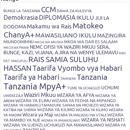
CCM
DAWA ZA KULEVYA
BUNGE LA TANZANIA
Demokrasia
DIPLOMASIA
IKULU
JIJI LA
Matokeo
Makamu wa Rais
DODOMA
ChanyA+
MAWASILIANO IKULU
MAZINGIRA
MIUNDOMBINU
MKOA WA DAR ES SALAAM
MKOA WA ARUSHA
OFISI YA WAZIRI MKUU SERA,
NEMC
MKOA WA PWANI
BUNGE, KAZI, VIJANA, AJIRA NA WENYE ULEMAVU
RAIS
RAIS SAMIA SULUHU
DKT. MAGUFULI
HASSAN
Taarifa Vyombo vya Habari
Tanzania
Taarifa ya Habari
TAMISEMI
Tanzania MpyA+
UCHUMI
TUME YA UCHAGUZI
Waziri Mkuu
WIZARA YA AFYA
WIZARA YA
UWEKEZAJI
ARDHI
WIZARA YA ELIMU
WIZARA YA FEDHA NA MIPANGO
WIZARA YA HABARI,UTAMADUNI, SANAA NA MICHEZO
WIZARA YA
WIZARA YA KILIMO
KATIBA NA SHERIA
WIZARA YA KILIMO
WIZARA
Wizara ya Maji
WIZARA
YA MADINI
WIZARA YA MALIASILI NA UTALII
WIZARA YA NISHATI
YA MAMBO YA NJE
WIZARA YA MAWASILIANO
WIZARA YA UJENZI,UCHUKUZI NA MAWASILIANO
WIZARA YA