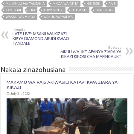
MJI MKUU WA TANZANIA
MKOA WA GEITA
NISISISISI
RAIS
TAMISEMI
TRA
TUPO VIZURI
UTUMISHI
UZALENDO
WAKUU WA MIKOA
WAKUU WA WILIYA
Iliyopita
LATE LIVE: MSANII WA KIZAZI
KIPYA DIAMOND ARUDI KWAO
TANDALE
Ifuatayo
MKUU WA JKT AFANYA ZIARA YA
KIKAZI KIKOSI CHA MAFINGA JKT
Nakala zinazohusiana
MAKAMU WA RAIS AKIWASILI KATAVI KWA ZIARA YA
KIKAZI
July 21, 2022