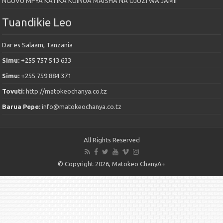
NGUVU MPYA KATIKA KUINUA MAISHA NA UJUZI WA JAMII
Tuandikie Leo
Dar es Salaam, Tanzania
Simu:
+255 757 513 633
Simu:
+255 759 884 371
Tovuti:
http://matokeochanya.co.tz
Barua Pepe:
info@matokeochanya.co.tz
All Rights Reserved
© Copyright 2026, Matokeo ChanyA+