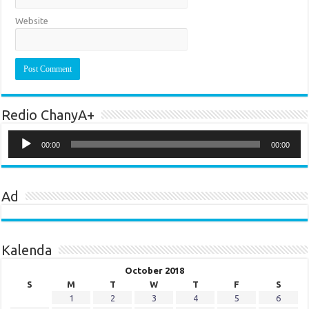
Website
Redio ChanyA+
Audio
Player
00:00
00:00
Ad
Kalenda
October 2018
S
M
T
W
T
F
S
1
2
3
4
5
6