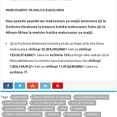
MAKUSANYO YA MAJIJI KIASILIMIA
Kwa upande upande wa makusanyo ya majiji amesema jiji la
Dodoma limekuwa la kwanza katika makusanyo huku jiji la
Mbeya likiwa la mwisho katika makusanyo ya majiji.
Jiji la Dodoma limekuwa la kwanza kati ya Majiji yote sita ikiwa
imekusanya
shilingi 25,058,290,000/=
kati ya
shilingi
19,326,914,686/=
sawa na
asilimia 130
ya lengo lake wakati Jiji la
Mbeyalimekuwa la mwisho kwa kukusanya kiasi cha
shilingi
7,836,169,412/=
kati ya
shilingi 11,010,640,000/=
sawa na
asilimia 71
Tags
DODOMA
HALM ASHAURI ZA WILAYA
HALMASHAURI ZA MIJI
JIJI LA ARUSHA
JIJI LA DAR ES SALAAM
JIJI LA DODOMA
JIJI LA MBEYA
JIJI LA MWANZA
JPM
MAADILI
MAKAO MAKUU DODOMA
MAPATO
MAWAZIRI
MIHIMILI