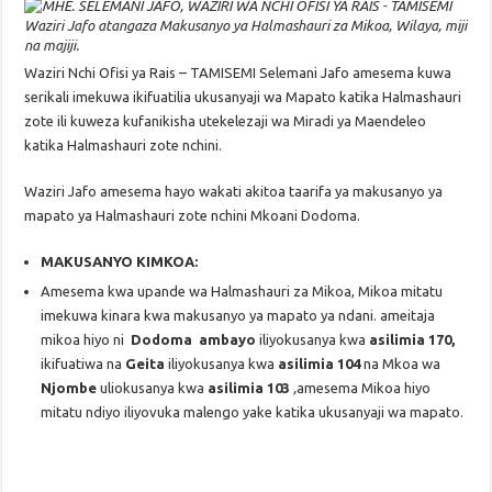
Waziri Jafo atangaza Makusanyo ya Halmashauri za Mikoa, Wilaya, miji
na majiji.
Waziri Nchi Ofisi ya Rais – TAMISEMI Selemani Jafo amesema kuwa
serikali imekuwa ikifuatilia ukusanyaji wa Mapato katika Halmashauri
zote ili kuweza kufanikisha utekelezaji wa Miradi ya Maendeleo
katika Halmashauri zote nchini.
Waziri Jafo amesema hayo wakati akitoa taarifa ya makusanyo ya
mapato ya Halmashauri zote nchini Mkoani Dodoma.
MAKUSANYO KIMKOA:
Amesema kwa upande wa Halmashauri za Mikoa, Mikoa mitatu
imekuwa kinara kwa makusanyo ya mapato ya ndani. ameitaja
mikoa hiyo ni
Dodoma ambayo
iliyokusanya kwa
asilimia 170,
ikifuatiwa na
Geita
iliyokusanya kwa
asilimia 104
na Mkoa wa
Njombe
uliokusanya kwa
asilimia 103
,
amesema Mikoa hiyo
mitatu ndiyo iliyovuka malengo yake katika ukusanyaji wa mapato.