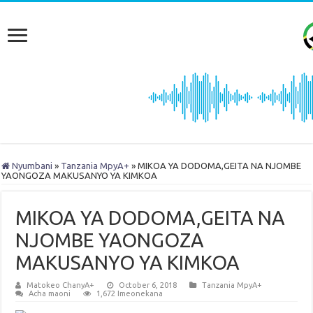
Nyumbani
»
Tanzania MpyA+
»
MIKOA YA DODOMA,GEITA NA NJOMBE
YAONGOZA MAKUSANYO YA KIMKOA
MIKOA YA DODOMA,GEITA NA
NJOMBE YAONGOZA
MAKUSANYO YA KIMKOA
Matokeo ChanyA+
October 6, 2018
Tanzania MpyA+
Acha maoni
1,672 Imeonekana