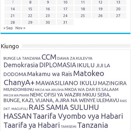
7
8
9
10
11
12
13
14
15
16
17
18
19
20
21
22
23
24
25
26
27
28
29
30
31
« Sep
Nov »
Kiungo
CCM
DAWA ZA KULEVYA
BUNGE LA TANZANIA
Demokrasia
DIPLOMASIA
IKULU
JIJI LA
Matokeo
Makamu wa Rais
DODOMA
ChanyA+
MAWASILIANO IKULU
MAZINGIRA
MIUNDOMBINU
MKOA WA DAR ES SALAAM
MKOA WA ARUSHA
OFISI YA WAZIRI MKUU SERA,
NEMC
MKOA WA PWANI
BUNGE, KAZI, VIJANA, AJIRA NA WENYE ULEMAVU
RAIS
RAIS SAMIA SULUHU
DKT. MAGUFULI
HASSAN
Taarifa Vyombo vya Habari
Tanzania
Taarifa ya Habari
TAMISEMI