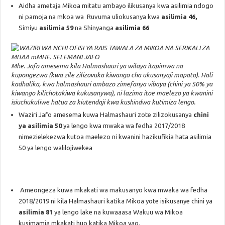
Aidha ametaja Mikoa mitatu ambayo ilikusanya kwa asilimia ndogo
ni pamoja na mkoa wa Ruvuma uliokusanya kwa
asilimia 46,
Simiyu
asilimia 59
na Shinyanga
asilimia 66
Mhe. Jafo amesema kila Halmashauri ya wilaya itapimwa na
kupongezwa (kwa zile zilizovuka kiwango cha ukusanyaji mapato). Hali
kadhalika, kwa halmashauri ambazo zimefanya vibaya (chini ya 50% ya
kiwango kilichotakiwa kukusanywa), ni lazima itoe maelezo ya kwanini
isiuchukuliwe hatua za kiutendaji kwa kushindwa kutimiza lengo.
Waziri Jafo amesema kuwa Halmashauri zote zilizokusanya
chini
ya asilimia 50
ya lengo kwa mwaka wa fedha 2017/2018
nimezielekezwa kutoa maelezo ni kwanini hazikufikia hata asilimia
50 ya lengo walilojiwekea
Ameongeza kuwa mkakati wa makusanyo kwa mwaka wa fedha
2018/2019 ni kila Halmashauri katika Mikoa yote isikusanye chini ya
asilimia 81
ya lengo lake na kuwaaasa Wakuu wa Mikoa
kusimamia mkakati huo katika Mikoa yao.