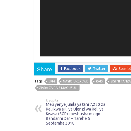
Share
Facebook
Twitter
Stumb
Tags
JPM
NASIO UKEREWE
RAIS
SISI NI TANZ
ZIARA ZA RAIS MAGUFULI
Iliyopita
Meli yenye jumla ya tani 7,250 za
Reli kwa ajili ya Ujenzi wa Reli ya
Kisasa (SGR) imeshusha mzigo
Bandarini Dar – Tarehe 5
Septemba 2018.