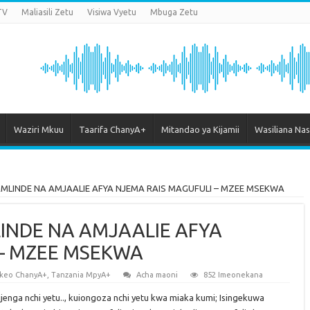
TV
Maliasili Zetu
Visiwa Vyetu
Mbuga Zetu
Waziri Mkuu
Taarifa ChanyA+
Mitandao ya Kijamii
Wasiliana Nas
LINDE NA AMJAALIE AFYA NJEMA RAIS MAGUFULI – MZEE MSEKWA
NDE NA AMJAALIE AFYA
 – MZEE MSEKWA
keo ChanyA+
,
Tanzania MpyA+
Acha maoni
852 Imeonekana
ijenga nchi yetu.., kuiongoza nchi yetu kwa miaka kumi; Isingekuwa