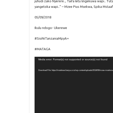
juhudi zako Nyerere.., Taifa letu lingekuwa wapi.. Tu
yangetoka wapi..” – Mzee Pius Msekwa, Spika Mstaa
05/09/2018
Ikulu ndogo- Ukerewe
#SisiNiTanzaniaMpyA+
#MATAGA
Video
Media error: Format(s) not supported or source(s) not found
Player
Download File: https://matokeochanya.co.tz/wp-content/uploads/2018/09/mzee-msekwa