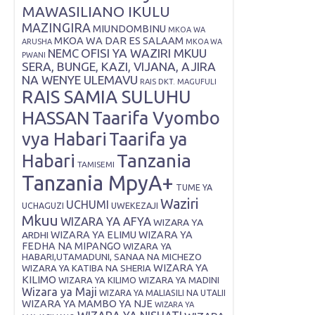
MAWASILIANO IKULU
MAZINGIRA
MIUNDOMBINU
MKOA WA
MKOA WA DAR ES SALAAM
ARUSHA
MKOA WA
OFISI YA WAZIRI MKUU
NEMC
PWANI
SERA, BUNGE, KAZI, VIJANA, AJIRA
NA WENYE ULEMAVU
RAIS DKT. MAGUFULI
RAIS SAMIA SULUHU
HASSAN
Taarifa Vyombo
vya Habari
Taarifa ya
Tanzania
Habari
TAMISEMI
Tanzania MpyA+
TUME YA
Waziri
UCHUMI
UWEKEZAJI
UCHAGUZI
Mkuu
WIZARA YA AFYA
WIZARA YA
ARDHI
WIZARA YA ELIMU
WIZARA YA
FEDHA NA MIPANGO
WIZARA YA
HABARI,UTAMADUNI, SANAA NA MICHEZO
WIZARA YA
WIZARA YA KATIBA NA SHERIA
KILIMO
WIZARA YA KILIMO
WIZARA YA MADINI
Wizara ya Maji
WIZARA YA MALIASILI NA UTALII
WIZARA YA MAMBO YA NJE
WIZARA YA