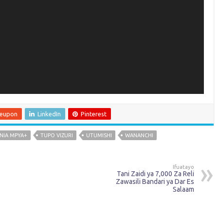
leupon
LinkedIn
Pinterest
ANIA MPYA+
TUPO VIZURI
UTUMISHI
WANANCHI
Ifuatayo
Tani Zaidi ya 7,000 Za Reli
Zawasili Bandari ya Dar Es
Salaam