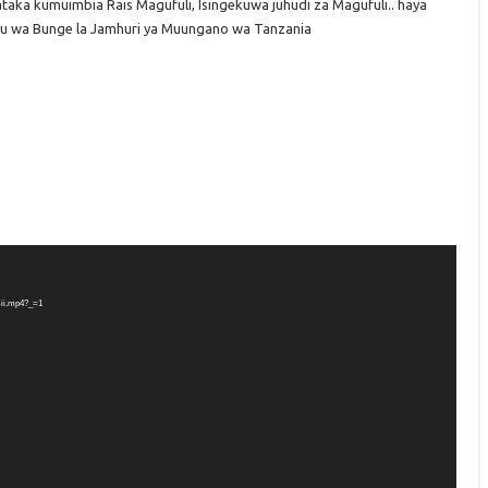
tataka kumuimbia Rais Magufuli, Isingekuwa juhudi za Magufuli.. haya
fu wa Bunge la Jamhuri ya Muungano wa Tanzania
-ii.mp4?_=1