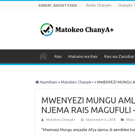
Redio ChanyA+
ChanyA+ 
SUNDAY , AUGUST 9 2026
Rais
Makamu wa Rais
Rais wa Zanzibar
Nyumbani
»
Matokeo ChanyA+
»
MWENYEZI MUNGU AM
MWENYEZI MUNGU AMLI
NJEMA RAIS MAGUFULI
Matokeo ChanyA+
September 6, 2018
Mato
“Mwenyeji Mungu amjaalie Afya njema..ili aendelee ku