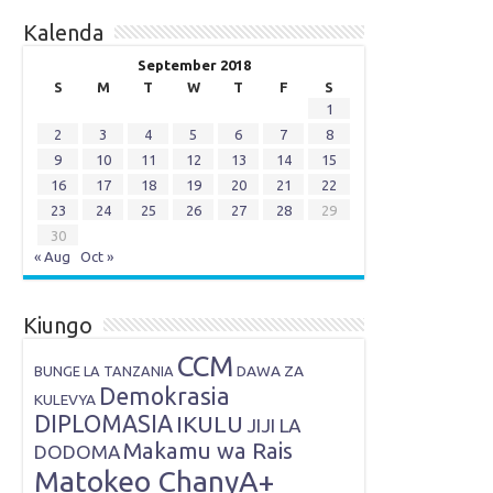
Kalenda
September 2018
S
M
T
W
T
F
S
1
2
3
4
5
6
7
8
9
10
11
12
13
14
15
16
17
18
19
20
21
22
23
24
25
26
27
28
29
30
« Aug
Oct »
Kiungo
CCM
DAWA ZA
BUNGE LA TANZANIA
Demokrasia
KULEVYA
DIPLOMASIA
IKULU
JIJI LA
Makamu wa Rais
DODOMA
Matokeo ChanyA+