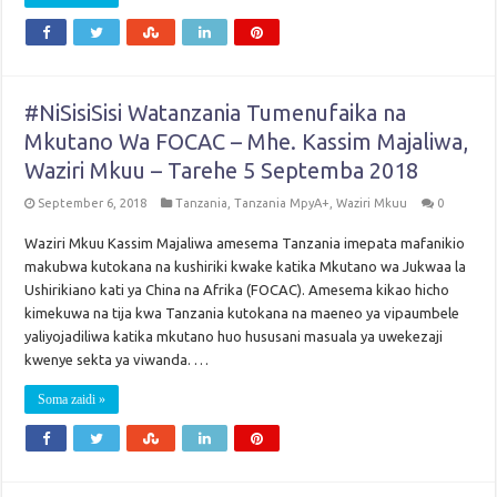
#NiSisiSisi Watanzania Tumenufaika na
Mkutano Wa FOCAC – Mhe. Kassim Majaliwa,
Waziri Mkuu – Tarehe 5 Septemba 2018
September 6, 2018
Tanzania
,
Tanzania MpyA+
,
Waziri Mkuu
0
Waziri Mkuu Kassim Majaliwa amesema Tanzania imepata mafanikio
makubwa kutokana na kushiriki kwake katika Mkutano wa Jukwaa la
Ushirikiano kati ya China na Afrika (FOCAC). Amesema kikao hicho
kimekuwa na tija kwa Tanzania kutokana na maeneo ya vipaumbele
yaliyojadiliwa katika mkutano huo hususani masuala ya uwekezaji
kwenye sekta ya viwanda. …
Soma zaidi »