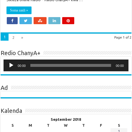
Soma zaidi »
1
2
»
Page 1 of 2
Redio ChanyA+
Audio
Player
00:00
00:00
Ad
Kalenda
September 2018
S
M
T
W
T
F
S
1