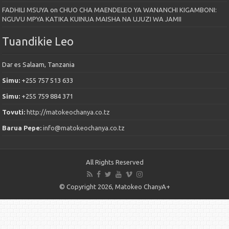
FADHILI MSUYA
on
CHUO CHA MAENDELEO YA WANANCHI KIGAMBONI:
NGUVU MPYA KATIKA KUINUA MAISHA NA UJUZI WA JAMII
Tuandikie Leo
Dar es Salaam, Tanzania
Simu:
+255 757 513 633
Simu:
+255 759 884 371
Tovuti:
http://matokeochanya.co.tz
Barua Pepe:
info@matokeochanya.co.tz
All Rights Reserved
© Copyright 2026, Matokeo ChanyA+