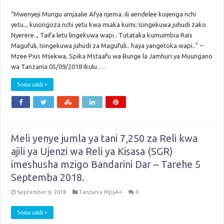
“Mwenyeji Mungu amjaalie Afya njema..ili aendelee kuijenga nchi
yetu.., kuiongoza nchi yetu kwa miaka kumi; Isingekuwa juhudi zako
Nyerere.., Taifa letu lingekuwa wapi.. Tutataka kumuimbia Rais
Magufuli, Isingekuwa juhudi za Magufuli.. haya yangetoka wapi..” –
Mzee Pius Msekwa, Spika Mstaafu wa Bunge la Jamhuri ya Muungano
wa Tanzania 05/09/2018 Ikulu …
Soma zaidi »
Meli yenye jumla ya tani 7,250 za Reli kwa
ajili ya Ujenzi wa Reli ya Kisasa (SGR)
imeshusha mzigo Bandarini Dar – Tarehe 5
Septemba 2018.
September 6, 2018
Tanzania MpyA+
0
Soma zaidi »