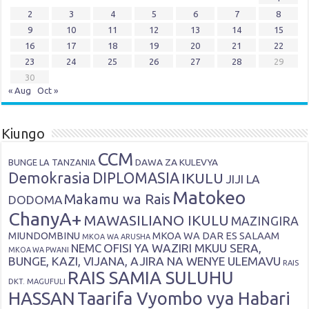
2
3
4
5
6
7
8
9
10
11
12
13
14
15
16
17
18
19
20
21
22
23
24
25
26
27
28
29
30
« Aug
Oct »
Kiungo
CCM
DAWA ZA KULEVYA
BUNGE LA TANZANIA
Demokrasia
DIPLOMASIA
IKULU
JIJI LA
Matokeo
Makamu wa Rais
DODOMA
ChanyA+
MAWASILIANO IKULU
MAZINGIRA
MIUNDOMBINU
MKOA WA DAR ES SALAAM
MKOA WA ARUSHA
OFISI YA WAZIRI MKUU SERA,
NEMC
MKOA WA PWANI
BUNGE, KAZI, VIJANA, AJIRA NA WENYE ULEMAVU
RAIS
RAIS SAMIA SULUHU
DKT. MAGUFULI
HASSAN
Taarifa Vyombo vya Habari