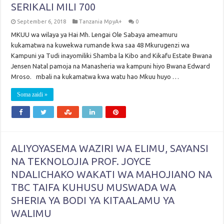
SERIKALI MILI 700
September 6, 2018
Tanzania MpyA+
0
MKUU wa wilaya ya Hai Mh. Lengai Ole Sabaya ameamuru
kukamatwa na kuwekwa rumande kwa saa 48 Mkurugenzi wa
Kampuni ya Tudi inayomiliki Shamba la Kibo and Kikafu Estate Bwana
Jensen Natal pamoja na Manasheria wa kampuni hiyo Bwana Edward
Mroso. mbali na kukamatwa kwa watu hao Mkuu huyo …
Soma zaidi »
ALIYOYASEMA WAZIRI WA ELIMU, SAYANSI
NA TEKNOLOJIA PROF. JOYCE
NDALICHAKO WAKATI WA MAHOJIANO NA
TBC TAIFA KUHUSU MUSWADA WA
SHERIA YA BODI YA KITAALAMU YA
WALIMU