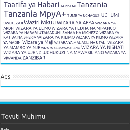
Tanzania
Taarifa ya Habari
TAMISEMI
Tanzania MpyA+
UCHUMI
TUME YA UCHAGUZI
Waziri Mkuu
WIZARA YA AFYA
WIZARA YA
UWEKEZAJI
ARDHI
WIZARA YA ELIMU
WIZARA YA FEDHA NA MIPANGO
WIZARA YA HABARI,UTAMADUNI, SANAA NA MICHEZO
WIZARA YA
WIZARA YA KILIMO
KATIBA NA SHERIA
WIZARA YA KILIMO
WIZARA
Wizara ya Maji
WIZARA
YA MADINI
WIZARA YA MALIASILI NA UTALII
WIZARA YA NISHATI
YA MAMBO YA NJE
WIZARA YA MAWASILIANO
WIZARA YA UJENZI,UCHUKUZI NA MAWASILIANO
WIZARA YA
ZANZIBAR
VIWANDA
Ads
Tovuti Muhimu
Ikulu