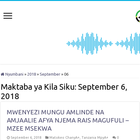
Nyumbani
»
2018
»
September
»
06
Maktaba ya Kila Siku:
September 6,
2018
MWENYEZI MUNGU AMLINDE NA
AMJAALIE AFYA NJEMA RAIS MAGUFULI –
MZEE MSEKWA
September 6, 2018
Matokeo ChanyA+
,
Tanzania MpyA+
0