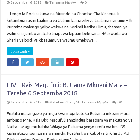
September 6, 2018
Tanzania MpyA+
0
– Lengo la Bodi ni kuwa na Muundo na Chombo Cha Kisheria ili
kutambua rasmi taaluma ya Ualimu kama zilivyo taaluma nyingine – Ili
kutimiza malengo yaliyowekwa na Serikali katika Elimu, thamani ya
walimu ni jambo ambalo linapewa kipaumbele sana. -Muswada wa
Sheria ya bodi ya kitaalamu ya walimu umekuwa …
Soma zaidi »
LIVE Rais Magufuli: Butiama Mkoani Mara –
Tarehe 6 Septemba 2018
September 6, 2018
Matokeo ChanyA+
,
Tanzania MpyA+
391
Fuatilia matangazo ya moja kwa moja kutoka Butiama mkoani Mara
ambapo Mhe. Rais Dkt. Magufuli anazindua barabara ya makutano ya
Natta – Magumu katika Wilaya ya Butiama yenye urefu wa km 135
kisha atazungumza na wananchi. Fuatilia kwa kubofya link hii 👇🏽 AU
Sikiliza online Radio – Radio chanyA+ kwa …