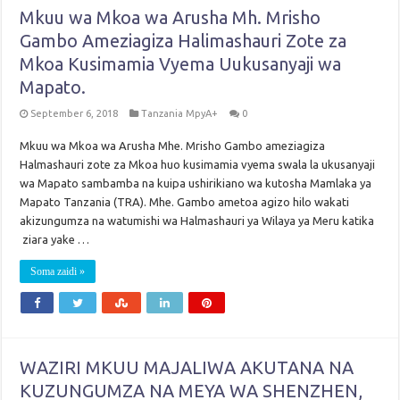
Mkuu wa Mkoa wa Arusha Mh. Mrisho
Gambo Ameziagiza Halimashauri Zote za
Mkoa Kusimamia Vyema Uukusanyaji wa
Mapato.
September 6, 2018
Tanzania MpyA+
0
Mkuu wa Mkoa wa Arusha Mhe. Mrisho Gambo ameziagiza
Halmashauri zote za Mkoa huo kusimamia vyema swala la ukusanyaji
wa Mapato sambamba na kuipa ushirikiano wa kutosha Mamlaka ya
Mapato Tanzania (TRA). Mhe. Gambo ametoa agizo hilo wakati
akizungumza na watumishi wa Halmashauri ya Wilaya ya Meru katika
ziara yake …
Soma zaidi »
WAZIRI MKUU MAJALIWA AKUTANA NA
KUZUNGUMZA NA MEYA WA SHENZHEN,