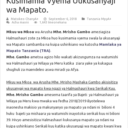
Kusimamia Vyema Uukusanyaji
wa Mapato.
Matokeo ChanyA+
September 6, 2018
Tanzania MpyA+
Acha maoni
1,643 Imeonekana
Mkuu wa Mkoa
wa Arusha
Mhe. Mrisho Gambo
ameziagiza
Halmashauri zote za Mkoa huo kusimamia vyema swala la ukusanyaji
wa Mapato sambamba na kuipa ushirikiano wa kutosha
Mamlaka ya
Mapato Tanzania (TRA)
.
Mhe. Gambo
ametoa agizo hilo wakati akizungumza na watumishi
wa Halmashauri ya Wilaya ya Meru katika ziara yake ya kukagua
shughuli za maendeleo aswa miradi ya Afya.
Mkuu wa Mkoa wa Arusha Mhe. Mrisho Mashaka Gambo akisisitiza
ukusanyaji wa mapato kwa ngazi ya Halmashauri kwa Serikali Kuu.
Mhe. Mrisho Gambo
amesema taarifa ya Bajeti ya Halmashauri ya
Wilaya ya Meru kwa mwaka wa fedha 2018/2019 iliyotelewa
inaonesha makisio ya makunyanyo ya mapato ya ndani ni bilioni 4
huku bajeti ya mishaara ya watumishi inayotoka serikali kuu ni bilioni
39. Hivyo amesisitiza Halmashauri kukusanya mapato ya ndani na
kuipa ushirikiano Serikali kuu katika ukusanyaji wa mapato kwani kwa