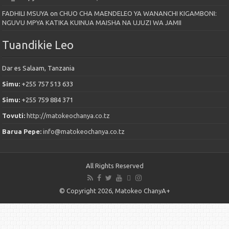
FADHILI MSUYA
on
CHUO CHA MAENDELEO YA WANANCHI KIGAMBONI:
NGUVU MPYA KATIKA KUINUA MAISHA NA UJUZI WA JAMII
Tuandikie Leo
Dar es Salaam, Tanzania
Simu:
+255 757 513 633
Simu:
+255 759 884 371
Tovuti:
http://matokeochanya.co.tz
Barua Pepe:
info@matokeochanya.co.tz
All Rights Reserved
© Copyright 2026, Matokeo ChanyA+