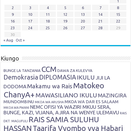
1
2
3
4
5
6
7
8
9
10
11
12
13
14
15
16
17
18
19
20
21
22
23
24
25
26
27
28
29
30
« Aug
Oct »
Kiungo
CCM
DAWA ZA KULEVYA
BUNGE LA TANZANIA
Demokrasia
DIPLOMASIA
IKULU
JIJI LA
Matokeo
Makamu wa Rais
DODOMA
ChanyA+
MAWASILIANO IKULU
MAZINGIRA
MIUNDOMBINU
MKOA WA DAR ES SALAAM
MKOA WA ARUSHA
OFISI YA WAZIRI MKUU SERA,
NEMC
MKOA WA PWANI
BUNGE, KAZI, VIJANA, AJIRA NA WENYE ULEMAVU
RAIS
RAIS SAMIA SULUHU
DKT. MAGUFULI
HASSAN
Taarifa Vyombo vya Habari