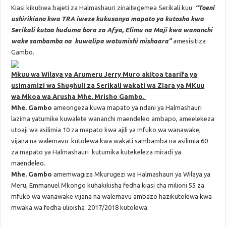
Kiasi kikubwa bajeti za Halmashauri zinaitegemea Serikali kuu
“Toeni
ushirikiano kwa TRA iweze kukusanya mapato ya kutosha kwa
Serikali kutoa huduma bora za Afya, Elimu na Maji kwa wananchi
wake sambamba na kuwalipa watumishi mishaara”
amesisitiza
Gambo.
Mkuu wa Wilaya ya Arumeru Jerry Muro akitoa taarifa ya
usimamizi wa Shughuli za Serikali wakati wa Ziara ya MKuu
wa Mkoa wa Arusha Mhe. Mrisho Gambo.
Mhe. Gambo
ameongeza kuwa mapato ya ndani ya Halmashauri
lazima yatumike kuwalete wananchi maendeleo ambapo, ameelekeza
utoaji wa asilimia 10 za mapato kwa ajili ya mfuko wa wanawake,
vijana na walemavu kutolewa kwa wakati sambamba na asilimia 60
za mapato ya Halmashauri kutumika kutekeleza miradi ya
maendeleo.
Mhe. Gambo
amemwagiza Mkurugezi wa Halmashauri ya Wilaya ya
Meru, Emmanuel Mkongo kuhakikisha fedha kiasi cha milioni 55 za
mfuko wa wanawake vijana na walemavu ambazo hazikutolewa kwa
mwaka wa fedha ulioisha 2017/2018 kutolewa.