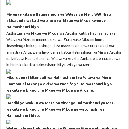
Mwenye kiti wa Halmashauri ya Wilaya ya Meru Will Njau
akisalimia wakati wa ziara ya Mkuu wa Mkoa kwenye
Halmashauri hiyo .
Aidha ziara ya
Mkuu wa Mkoa
wa Arusha katika Halmashauri ya
Wilaya ya Meru ni muendelezo wa Ziara yake Mkoani humo
inayolenga kukagua shughuli za maendeleo aswa utekelezaji wa
miradi ya Afya, ziara hiyo ilianza katka Halmashauri ya Mji wa Arusha
na kufuata Halmashauri ya Wilaya ya Arusha Ambapo leo inatarajiwa
kuhitimika katika Halmashauri hii ya Wilaya ya Meru
Mkurugenzi Mtendaji wa Halmashauri ya Wilaya ya Meru
Emmanuel Mkongo akisoma taarifa ya Halmashauri hiyo
wakati wa kikao cha Mkuu wa Mkoa wa Arusha.
Baadhi ya Wakuu wa Idara na vitengo Halmashauri ya Meru
wakati wa kikao cha Mkuu wa Mkoa na watumishi wa
Halmashauri hiyo.
Watumishi wa Halmashauri ya Wilaya ya Meru wakimsikiliza