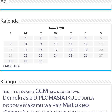
Ad
Kalenda
June 2020
S
M
T
W
T
F
S
1
2
3
4
5
6
7
8
9
10
11
12
13
14
15
16
17
18
19
20
21
22
23
24
25
26
27
28
29
30
« May
Jul »
Kiungo
CCM
DAWA ZA KULEVYA
BUNGE LA TANZANIA
Demokrasia
DIPLOMASIA
IKULU
JIJI LA
Matokeo
Makamu wa Rais
DODOMA