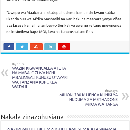
“Uwepo wa Maabara hii utatupa heshima kama nchi kwani katika
ukanda huu wa Afrika Mashariki na Kati hakuna maabara yenye vifaa
vya kisasa kama hivi ambavyo Serikali ya awamu ya tano imevinunua
na kusimikwa hapa MOI, kwa hili tunamshukuru Rais
Iliyopita
WAZIRI KIGWANGALLA ATETA
NA MABALOZI WA NCHI
MBALIMBALI KUHUSU UTAYARI
WA TANZANIA KUPOKEA
WATALII
Ifuatayo
MILIONI 780 KUJENGA KLINIKI YA
HUDUMA ZA METHADONE
MKOA WA TANGA
Nakala zinazohusiana
WAZIRI MKUU DKT MWIGULU AMESEMA ATASIMAMIA