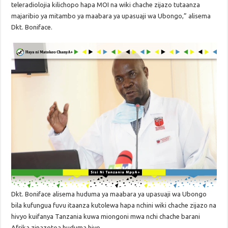
teleradiolojia kilichopo hapa MOI na wiki chache zijazo tutaanza
majaribio ya mitambo ya maabara ya upasuaji wa Ubongo,” alisema
Dkt. Boniface.
Dkt. Boniface alisema huduma ya maabara ya upasuaji wa Ubongo
bila kufungua fuvu itaanza kutolewa hapa nchini wiki chache zijazo na
hivyo kuifanya Tanzania kuwa miongoni mwa nchi chache barani
Afrika zinazotoa huduma hiyo.