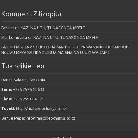
Komment Zilizopita
Fahaari
on
KAZI NA UTU, TUNASONGA MBELE
Ma_kompyuta
on
KAZI NA UTU, TUNASONGA MBELE
FADHILI MSUYA
on
CHUO CHA MAENDELEO YA WANANCHI KIGAMBONI:
NGUVU MPYA KATIKA KUINUA MAISHA NA UJUZI WA JAMII
Tuandikie Leo
Dar es Salaam, Tanzania
Simu:
+255 757 513 633
Simu:
+255 759 884 371
Tovuti:
http://matokeochanya.co.tz
Barua Pepe:
info@matokeochanya.co.tz