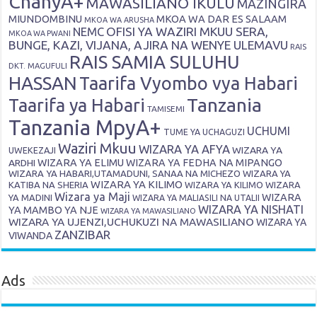
ChanyA+
MAWASILIANO IKULU
MAZINGIRA
MIUNDOMBINU
MKOA WA DAR ES SALAAM
MKOA WA ARUSHA
OFISI YA WAZIRI MKUU SERA,
NEMC
MKOA WA PWANI
BUNGE, KAZI, VIJANA, AJIRA NA WENYE ULEMAVU
RAIS
RAIS SAMIA SULUHU
DKT. MAGUFULI
HASSAN
Taarifa Vyombo vya Habari
Tanzania
Taarifa ya Habari
TAMISEMI
Tanzania MpyA+
UCHUMI
TUME YA UCHAGUZI
Waziri Mkuu
WIZARA YA AFYA
WIZARA YA
UWEKEZAJI
ARDHI
WIZARA YA ELIMU
WIZARA YA FEDHA NA MIPANGO
WIZARA YA HABARI,UTAMADUNI, SANAA NA MICHEZO
WIZARA YA
WIZARA YA KILIMO
KATIBA NA SHERIA
WIZARA YA KILIMO
WIZARA
Wizara ya Maji
WIZARA
YA MADINI
WIZARA YA MALIASILI NA UTALII
WIZARA YA NISHATI
YA MAMBO YA NJE
WIZARA YA MAWASILIANO
WIZARA YA UJENZI,UCHUKUZI NA MAWASILIANO
WIZARA YA
ZANZIBAR
VIWANDA
Ads