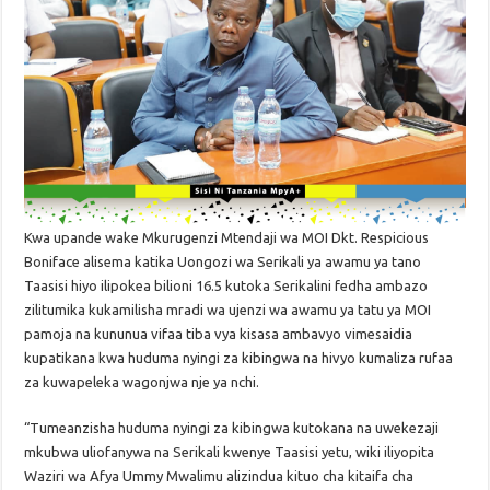
Kwa upande wake Mkurugenzi Mtendaji wa MOI Dkt. Respicious
Boniface alisema katika Uongozi wa Serikali ya awamu ya tano
Taasisi hiyo ilipokea bilioni 16.5 kutoka Serikalini fedha ambazo
zilitumika kukamilisha mradi wa ujenzi wa awamu ya tatu ya MOI
pamoja na kununua vifaa tiba vya kisasa ambavyo vimesaidia
kupatikana kwa huduma nyingi za kibingwa na hivyo kumaliza rufaa
za kuwapeleka wagonjwa nje ya nchi.
“Tumeanzisha huduma nyingi za kibingwa kutokana na uwekezaji
mkubwa uliofanywa na Serikali kwenye Taasisi yetu, wiki iliyopita
Waziri wa Afya Ummy Mwalimu alizindua kituo cha kitaifa cha