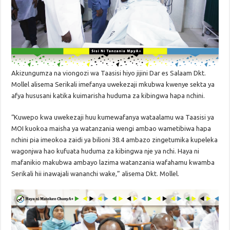
Akizungumza na viongozi wa Taasisi hiyo jijini Dar es Salaam Dkt.
Mollel alisema Serikali imefanya uwekezaji mkubwa kwenye sekta ya
afya hususani katika kuimarisha huduma za kibingwa hapa nchini.
“Kuwepo kwa uwekezaji huu kumewafanya wataalamu wa Taasisi ya
MOI kuokoa maisha ya watanzania wengi ambao wametibiwa hapa
nchini pia imeokoa zaidi ya bilioni 38.4 ambazo zingetumika kupeleka
wagonjwa hao kufuata huduma za kibingwa nje ya nchi. Haya ni
mafanikio makubwa ambayo lazima watanzania wafahamu kwamba
Serikali hii inawajali wananchi wake,” alisema Dkt. Mollel.