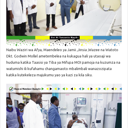
Naibu Waziri wa Afya, Maendeleo ya Jamii ,Jinsia ,Wazee na Watoto
Dkt. Godwin Mollel ametembelea na kukagua hali ya utaoaji wa
huduma katika Taasisi ya Tiba ya Mifupa MOI pamoja na kuzumza na
watumishi ili kufahamu changamaoto mbalimbali wanazozipata
katika kutekeleza majukumu yao ya kazi za kila siku.