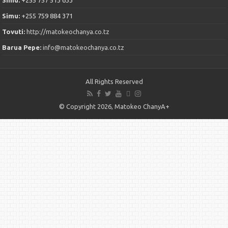
Simu:
+255 757 513 633
Simu:
+255 759 884 371
Tovuti:
http://matokeochanya.co.tz
Barua Pepe:
info@matokeochanya.co.tz
All Rights Reserved
© Copyright 2026, Matokeo ChanyA+