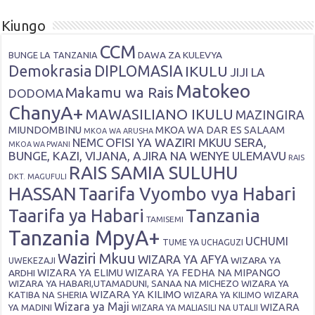
Kiungo
CCM
DAWA ZA KULEVYA
BUNGE LA TANZANIA
Demokrasia
DIPLOMASIA
IKULU
JIJI LA
Matokeo
Makamu wa Rais
DODOMA
ChanyA+
MAWASILIANO IKULU
MAZINGIRA
MIUNDOMBINU
MKOA WA DAR ES SALAAM
MKOA WA ARUSHA
OFISI YA WAZIRI MKUU SERA,
NEMC
MKOA WA PWANI
BUNGE, KAZI, VIJANA, AJIRA NA WENYE ULEMAVU
RAIS
RAIS SAMIA SULUHU
DKT. MAGUFULI
HASSAN
Taarifa Vyombo vya Habari
Tanzania
Taarifa ya Habari
TAMISEMI
Tanzania MpyA+
UCHUMI
TUME YA UCHAGUZI
Waziri Mkuu
WIZARA YA AFYA
WIZARA YA
UWEKEZAJI
ARDHI
WIZARA YA ELIMU
WIZARA YA FEDHA NA MIPANGO
WIZARA YA HABARI,UTAMADUNI, SANAA NA MICHEZO
WIZARA YA
WIZARA YA KILIMO
KATIBA NA SHERIA
WIZARA YA KILIMO
WIZARA
Wizara ya Maji
WIZARA
YA MADINI
WIZARA YA MALIASILI NA UTALII