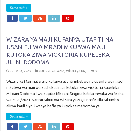
Soma zaidi »
WIZARA YA MAJI KUFANYA UTAFITI NA
USANIFU WA MRADI MKUBWA MAJI
KUTOKA ZIWA VICKTORIA KUPELEKA
JIJINI DODOMA
June 23, 2020
JIJI LA DODOMA
,
Wizara ya Maji
0
Wizara ya Maji inatarajia kufanya utafiti mkubwa na usanifu wa mradi
mkubwa wa maji wa kuchukua maji kutoka ziwa vicktoria kupeleka
Mkoani Dodoma kwa kupitia Mkoani Singida katika mwaka wa fedha
wa 2020/2021. Katibu Mkuu wa Wizara ya Maji, Prof.Kitila Mkumbo
alitoa kauli hiyo kwenye hafla ya kupokea mabomba ya …
Soma zaidi »