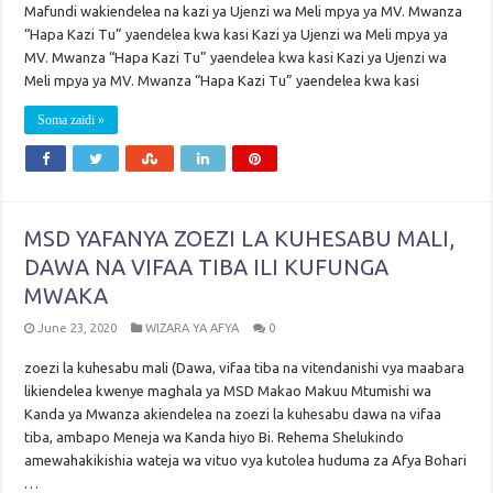
Mafundi wakiendelea na kazi ya Ujenzi wa Meli mpya ya MV. Mwanza
“Hapa Kazi Tu” yaendelea kwa kasi Kazi ya Ujenzi wa Meli mpya ya
MV. Mwanza “Hapa Kazi Tu” yaendelea kwa kasi Kazi ya Ujenzi wa
Meli mpya ya MV. Mwanza “Hapa Kazi Tu” yaendelea kwa kasi
Soma zaidi »
MSD YAFANYA ZOEZI LA KUHESABU MALI,
DAWA NA VIFAA TIBA ILI KUFUNGA
MWAKA
June 23, 2020
WIZARA YA AFYA
0
zoezi la kuhesabu mali (Dawa, vifaa tiba na vitendanishi vya maabara
likiendelea kwenye maghala ya MSD Makao Makuu Mtumishi wa
Kanda ya Mwanza akiendelea na zoezi la kuhesabu dawa na vifaa
tiba, ambapo Meneja wa Kanda hiyo Bi. Rehema Shelukindo
amewahakikishia wateja wa vituo vya kutolea huduma za Afya Bohari
…