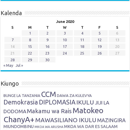
Kalenda
June 2020
S
M
T
W
T
F
S
1
2
3
4
5
6
7
8
9
10
11
12
13
14
15
16
17
18
19
20
21
22
23
24
25
26
27
28
29
30
« May
Jul »
Kiungo
CCM
DAWA ZA KULEVYA
BUNGE LA TANZANIA
Demokrasia
DIPLOMASIA
IKULU
JIJI LA
Matokeo
Makamu wa Rais
DODOMA
ChanyA+
MAWASILIANO IKULU
MAZINGIRA
MIUNDOMBINU
MKOA WA DAR ES SALAAM
MKOA WA ARUSHA