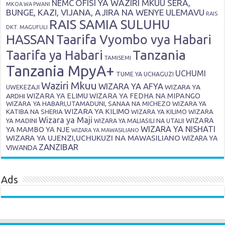
OFISI YA WAZIRI MKUU SERA,
NEMC
MKOA WA PWANI
BUNGE, KAZI, VIJANA, AJIRA NA WENYE ULEMAVU
RAIS
RAIS SAMIA SULUHU
DKT. MAGUFULI
HASSAN
Taarifa Vyombo vya Habari
Tanzania
Taarifa ya Habari
TAMISEMI
Tanzania MpyA+
UCHUMI
TUME YA UCHAGUZI
Waziri Mkuu
WIZARA YA AFYA
WIZARA YA
UWEKEZAJI
ARDHI
WIZARA YA ELIMU
WIZARA YA FEDHA NA MIPANGO
WIZARA YA HABARI,UTAMADUNI, SANAA NA MICHEZO
WIZARA YA
WIZARA YA KILIMO
KATIBA NA SHERIA
WIZARA YA KILIMO
WIZARA
Wizara ya Maji
WIZARA
YA MADINI
WIZARA YA MALIASILI NA UTALII
WIZARA YA NISHATI
YA MAMBO YA NJE
WIZARA YA MAWASILIANO
WIZARA YA UJENZI,UCHUKUZI NA MAWASILIANO
WIZARA YA
ZANZIBAR
VIWANDA
Ads