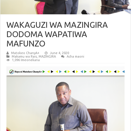
WAKAGUZI WA MAZINGIRA
DODOMA WAPATIWA
MAFUNZO
Matokeo ChanyA+
June 4, 2020
Makamu wa Rais
,
MAZINGIRA
Acha maoni
1,096 Imeonekana