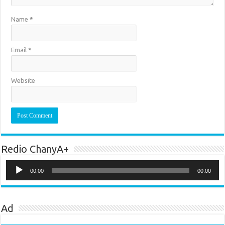
Name
*
Email
*
Website
Redio ChanyA+
Audio
Player
00:00
00:00
Ad