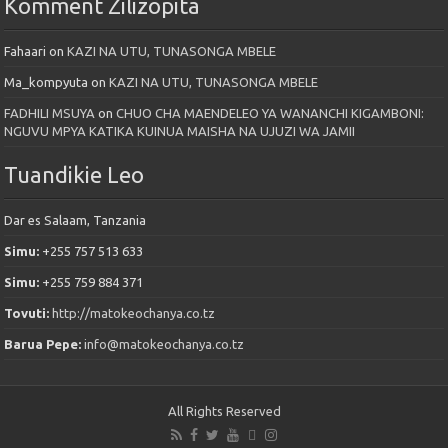
Komment Zilizopita
Fahaari
on
KAZI NA UTU, TUNASONGA MBELE
Ma_kompyuta
on
KAZI NA UTU, TUNASONGA MBELE
FADHILI MSUYA
on
CHUO CHA MAENDELEO YA WANANCHI KIGAMBONI:
NGUVU MPYA KATIKA KUINUA MAISHA NA UJUZI WA JAMII
Tuandikie Leo
Dar es Salaam, Tanzania
Simu:
+255 757 513 633
Simu:
+255 759 884 371
Tovuti:
http://matokeochanya.co.tz
Barua Pepe:
info@matokeochanya.co.tz
All Rights Reserved