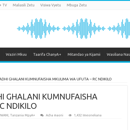
+ TV
Maliasili Zetu
Visiwa Vyetu
Mbuga Zetu
Waziri Mkuu
Taarifa ChanyA+
Mitandao ya Kijamii
Wasiliana Nas
HI GHALANI KUMNUFAISHA MKULIMA WA UFUTA – RC NDIKILO
I GHALANI KUMNUFAISHA
C NDIKILO
PWANI
,
Tanzania MpyA+
Acha maoni
1,432 Imeonekana