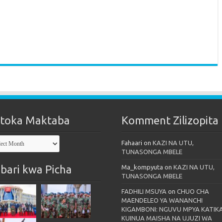
toka Maktaba
Komment Zilizopita
oka
Fahaari
on
KAZI NA UTU,
taba
TUNASONGA MBELE
bari kwa Picha
Ma_kompyuta
on
KAZI NA UTU,
TUNASONGA MBELE
FADHILI MSUYA
on
CHUO CHA
MAENDELEO YA WANANCHI
KIGAMBONI: NGUVU MPYA KATIK
KUINUA MAISHA NA UJUZI WA