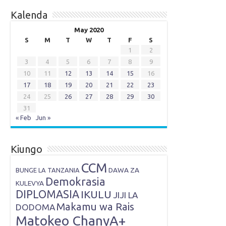
Kalenda
May 2020
S
M
T
W
T
F
S
1
2
3
4
5
6
7
8
9
10
11
12
13
14
15
16
17
18
19
20
21
22
23
24
25
26
27
28
29
30
31
« Feb
Jun »
Kiungo
CCM
DAWA ZA
BUNGE LA TANZANIA
Demokrasia
KULEVYA
DIPLOMASIA
IKULU
JIJI LA
Makamu wa Rais
DODOMA
Matokeo ChanyA+