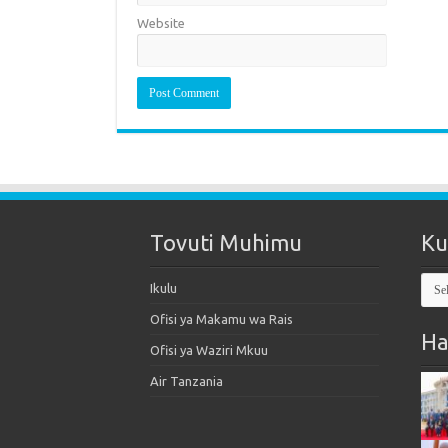
Website
Tovuti Muhimu
Ku
Kut
Ikulu
Mak
Ofisi ya Makamu wa Rais
Ha
Ofisi ya Waziri Mkuu
Air Tanzania