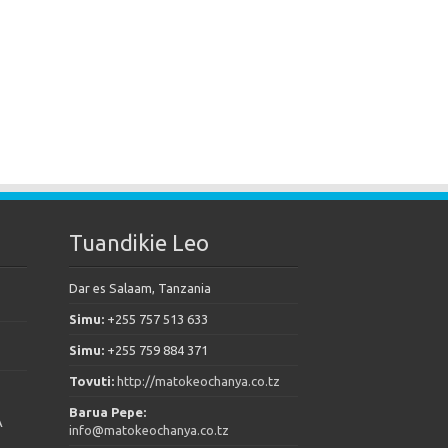
Tuandikie Leo
Dar es Salaam, Tanzania
Simu:
+255 757 513 633
Simu:
+255 759 884 371
Tovuti:
http://matokeochanya.co.tz
Barua Pepe:
A
info@matokeochanya.co.tz