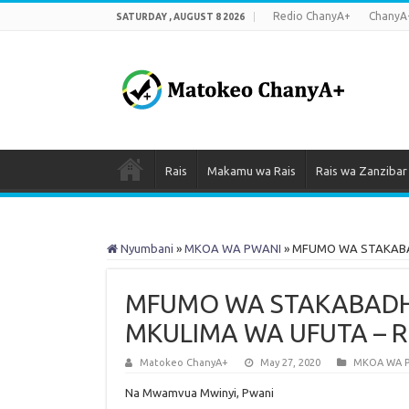
Redio ChanyA+
ChanyA
SATURDAY , AUGUST 8 2026
Rais
Makamu wa Rais
Rais wa Zanzibar
Nyumbani
»
MKOA WA PWANI
»
MFUMO WA STAKABAD
MFUMO WA STAKABADH
MKULIMA WA UFUTA – R
Matokeo ChanyA+
May 27, 2020
MKOA WA 
Na Mwamvua Mwinyi, Pwani