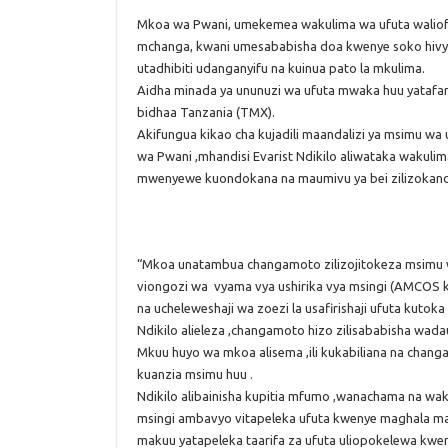
Mkoa wa Pwani, umekemea wakulima wa ufuta waliof
mchanga, kwani umesababisha doa kwenye soko hivy
utadhibiti udanganyifu na kuinua pato la mkulima.
Aidha minada ya ununuzi wa ufuta mwaka huu yatafanyi
bidhaa Tanzania (TMX).
Akifungua kikao cha kujadili maandalizi ya msimu w
wa Pwani ,mhandisi Evarist Ndikilo aliwataka wakuli
mwenyewe kuondokana na maumivu ya bei zilizokan
“Mkoa unatambua changamoto zilizojitokeza msimu 
viongozi wa vyama vya ushirika vya msingi (AMCOS
na ucheleweshaji wa zoezi la usafirishaji ufuta kutoka
Ndikilo alieleza ,changamoto hizo zilisababisha wad
Mkuu huyo wa mkoa alisema ,ili kukabiliana na chang
kuanzia msimu huu .
Ndikilo alibainisha kupitia mfumo ,wanachama na wa
msingi ambavyo vitapeleka ufuta kwenye maghala maku
makuu yatapeleka taarifa za ufuta uliopokelewa kwe