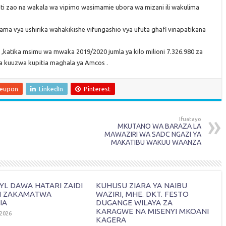
unti zao na wakala wa vipimo wasimamie ubora wa mizani ili wakulima
ama vya ushirika wahakikishe vifungashio vya ufuta ghafi vinapatikana
 ,katika msimu wa mwaka 2019/2020 jumla ya kilo milioni 7.326.980 za
 na kuuzwa kupitia maghala ya Amcos .
leupon
LinkedIn
Pinterest
Ifuatayo
MKUTANO WA BARAZA LA
MAWAZIRI WA SADC NGAZI YA
MAKATIBU WAKUU WAANZA
L DAWA HATARI ZAIDI
KUHUSU ZIARA YA NAIBU
I ZAKAMATWA
WAZIRI, MHE. DKT. FESTO
IA
DUGANGE WILAYA ZA
KARAGWE NA MISENYI MKOANI
 2026
KAGERA