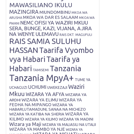
MAWASILIANO IKULU
MAZINGIRA
MIUNDOMBINU
MKOA WA
MKOA WA DAR ES SALAAM
ARUSHA
MKOA WA
OFISI YA WAZIRI MKUU
NEMC
PWANI
SERA, BUNGE, KAZI, VIJANA, AJIRA
NA WENYE ULEMAVU
RAIS DKT. MAGUFULI
RAIS SAMIA SULUHU
HASSAN
Taarifa Vyombo
vya Habari
Taarifa ya
Tanzania
Habari
TAMISEMI
Tanzania MpyA+
TUME YA
Waziri
UCHUMI
UWEKEZAJI
UCHAGUZI
Mkuu
WIZARA YA AFYA
WIZARA YA
ARDHI
WIZARA YA ELIMU
WIZARA YA
FEDHA NA MIPANGO
WIZARA YA
HABARI,UTAMADUNI, SANAA NA MICHEZO
WIZARA YA
WIZARA YA KATIBA NA SHERIA
KILIMO
WIZARA YA KILIMO
WIZARA YA MADINI
Wizara ya Maji
WIZARA YA MALIASILI NA UTALII
WIZARA YA MAMBO YA NJE
WIZARA YA