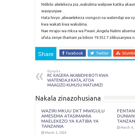
Ndikilo alielekeza pia ,wakulima walipwe katika aka
wasipunjwe .
Hata hivyo ,aliwaelekeza viongozi na watendaji wa vy
kwa wakati kwa wakulima.
Nae mrajisi wa mkoa wa Pwani ,Angela Nalimi alisema
ufuta zenye thamani ya bilioni 19.352.7 zilikusanywa
Share
Facebook
Twitter
Stumb
Iliyopita
RC KAGERA AKABIDHI BOTI KWA
WATENDAJI KATA, ATOA
MAAGIZO KUHUSU MATUMIZI
Nakala zinazohusiana
WAZIRI MKUU DKT MWIGULU
FENTANY
AMESEMA ATASIMAMIA
DUNIAN
MAELEKEZO YA KATIBA YA
TANZAN
TANZANIA
March 4,
March 5, 2026