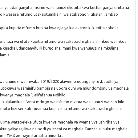
anya udanganyifu msimu wa ununuzi uliopita kwa kuchanganya ufuta na
o kwasasa mfumo utakaotumika ni wa stakabadhi ghalani ,ambao
ka kupitia mfumo huo na kwa njia ya kielektroniki kupitia soko la
a ununuzi wa ufuta kupitia mfumo wa stakabadhi ghalani ,mkuu wa mkoa
ma kuacha udanganyifu ili kurudisha imani kwa wanunuzi na mkulima
damizi
wa ununuzi wa mwaka 2019/2020 ,ikiwemo udanganyifu ,baadhi ya
 kutokuwa waaminifu pamoja na ubora duni wa miundombinu ya maghala
 kwenye maghala “; alifafanua Ndikilo .
au kulalamikia ufanisi mdogo wa mfumo mzima wa ununuzi wa zao hilo .
amoto hizi serikali imeamua kuanzisha mfumo wa stakabadhi ghalani
kulima watapeleka ufuta kwenye maghala ya vyama vya ushirika vya
u yaliyosajiliwa na bodi ya leseni za maghala Tanzania ,huku maghala
nda TMX ambayo itaratibu minada .