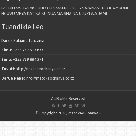
FADHILI MSUYA
on
CHUO CHA MAENDELEO YA WANANCHI KIGAMBONI:
NGUVU MPYA KATIKA KUINUA MAISHA NA UJUZI WA JAMII
Tuandikie Leo
Dar es Salaam, Tanzania
Simu:
+255 757 513 633
Simu:
+255 759 884 371
Tovuti:
http://matokeochanya.co.tz
Barua Pepe:
info@matokeochanya.co.tz
All Rights Reserved
© Copyright 2026, Matokeo ChanyA+