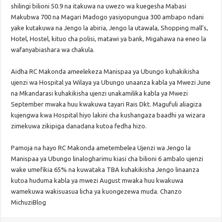
shilingi bilioni 50.9 na itakuwa na uwezo wa kuegesha Mabasi
Makubwa 700 na Magari Madogo yasiyopungua 300 ambapo ndani
yake kutakuwa na Jengo la abiria, Jengo la utawala, Shopping mall’s,
Hotel, Hostel, kituo cha polisi, matawi ya bank, Migahawa na eneo la
wafanyabiashara wa chakula.
Aidha RC Makonda ameelekeza Manispaa ya Ubungo kuhakikisha
ujenzi wa Hospital ya Wilaya ya Ubungo unaanza kabla ya Mwezi June
na Mkandarasi kuhakikisha ujenzi unakamilika kabla ya Mwezi
September mwaka huu kwakuwa tayari Rais Dkt. Magufuli aliagiza
kujengwa kwa Hospital hiyo lakini cha kushangaza baadhi ya wizara
zimekuwa zikipiga danadana kutoa fedha hizo.
Pamoja na hayo RC Makonda ametembelea Ujenzi wa Jengo la
Manispaa ya Ubungo linalogharimu kiasi cha bilioni 6 ambalo ujenzi
wake umefikia 65% na kuwataka TBA kuhakikisha Jengo linaanza
kutoa huduma kabla ya mwezi August mwaka huu kwakuwa
wamekuwa wakisuasua licha ya kuongezewa muda. Chanzo
MichuziBlog