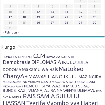
1
2
3
4
5
6
7
8
9
10
11
12
13
14
15
16
17
18
19
20
21
22
23
24
25
26
27
28
29
30
31
« Feb
Jun »
Kiungo
CCM
DAWA ZA KULEVYA
BUNGE LA TANZANIA
Demokrasia
DIPLOMASIA
IKULU
JIJI LA
Matokeo
Makamu wa Rais
DODOMA
ChanyA+
MAWASILIANO IKULU
MAZINGIRA
MIUNDOMBINU
MKOA WA DAR ES SALAAM
MKOA WA ARUSHA
OFISI YA WAZIRI MKUU SERA,
NEMC
MKOA WA PWANI
BUNGE, KAZI, VIJANA, AJIRA NA WENYE ULEMAVU
RAIS
RAIS SAMIA SULUHU
DKT. MAGUFULI
HASSAN
Taarifa Vyombo vya Habari