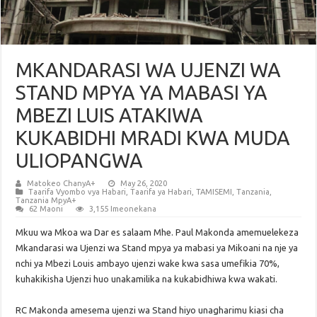
MKANDARASI WA UJENZI WA
STAND MPYA YA MABASI YA
MBEZI LUIS ATAKIWA
KUKABIDHI MRADI KWA MUDA
ULIOPANGWA
Matokeo ChanyA+
May 26, 2020
Taarifa Vyombo vya Habari
,
Taarifa ya Habari
,
TAMISEMI
,
Tanzania
,
Tanzania MpyA+
62 Maoni
3,155 Imeonekana
Mkuu wa Mkoa wa Dar es salaam Mhe. Paul Makonda amemuelekeza
Mkandarasi wa Ujenzi wa Stand mpya ya mabasi ya Mikoani na nje ya
nchi ya Mbezi Louis ambayo ujenzi wake kwa sasa umefikia 70%,
kuhakikisha Ujenzi huo unakamilika na kukabidhiwa kwa wakati.
RC Makonda amesema ujenzi wa Stand hiyo unagharimu kiasi cha