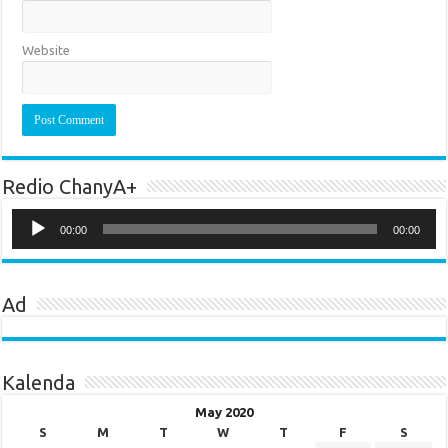
Website
Redio ChanyA+
Audio
Player
00:00
00:00
Ad
Kalenda
May 2020
S
M
T
W
T
F
S