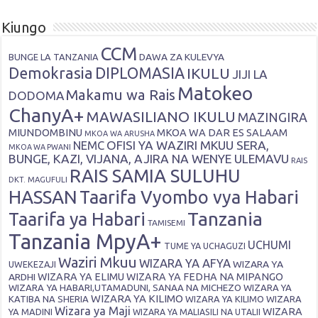
Kiungo
CCM
DAWA ZA KULEVYA
BUNGE LA TANZANIA
Demokrasia
DIPLOMASIA
IKULU
JIJI LA
Matokeo
Makamu wa Rais
DODOMA
ChanyA+
MAWASILIANO IKULU
MAZINGIRA
MIUNDOMBINU
MKOA WA DAR ES SALAAM
MKOA WA ARUSHA
OFISI YA WAZIRI MKUU SERA,
NEMC
MKOA WA PWANI
BUNGE, KAZI, VIJANA, AJIRA NA WENYE ULEMAVU
RAIS
RAIS SAMIA SULUHU
DKT. MAGUFULI
HASSAN
Taarifa Vyombo vya Habari
Tanzania
Taarifa ya Habari
TAMISEMI
Tanzania MpyA+
UCHUMI
TUME YA UCHAGUZI
Waziri Mkuu
WIZARA YA AFYA
WIZARA YA
UWEKEZAJI
ARDHI
WIZARA YA ELIMU
WIZARA YA FEDHA NA MIPANGO
WIZARA YA HABARI,UTAMADUNI, SANAA NA MICHEZO
WIZARA YA
WIZARA YA KILIMO
KATIBA NA SHERIA
WIZARA YA KILIMO
WIZARA
Wizara ya Maji
WIZARA
YA MADINI
WIZARA YA MALIASILI NA UTALII