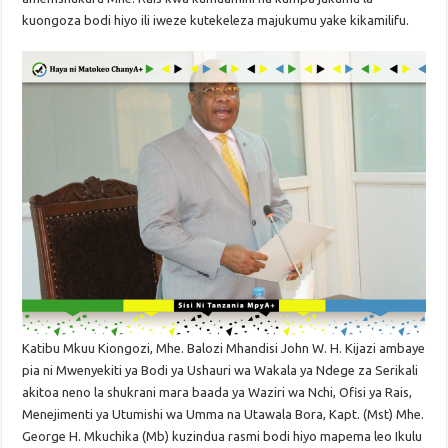
kuongoza bodi hiyo ili iweze kutekeleza majukumu yake kikamilifu.
Katibu Mkuu Kiongozi, Mhe. Balozi Mhandisi John W. H. Kijazi ambaye
pia ni Mwenyekiti ya Bodi ya Ushauri wa Wakala ya Ndege za Serikali
akitoa neno la shukrani mara baada ya Waziri wa Nchi, Ofisi ya Rais,
Menejimenti ya Utumishi wa Umma na Utawala Bora, Kapt. (Mst) Mhe.
George H. Mkuchika (Mb) kuzindua rasmi bodi hiyo mapema leo Ikulu