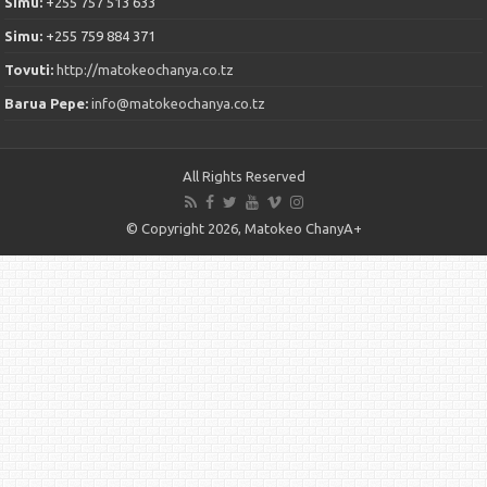
Simu:
+255 757 513 633
Simu:
+255 759 884 371
Tovuti:
http://matokeochanya.co.tz
Barua Pepe:
info@matokeochanya.co.tz
All Rights Reserved
© Copyright 2026, Matokeo ChanyA+