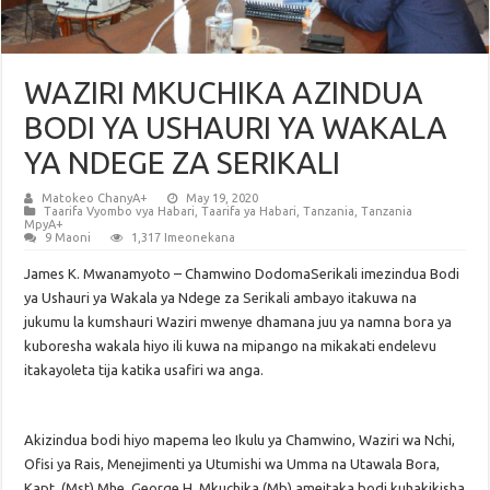
WAZIRI MKUCHIKA AZINDUA
BODI YA USHAURI YA WAKALA
YA NDEGE ZA SERIKALI
Matokeo ChanyA+
May 19, 2020
Taarifa Vyombo vya Habari
,
Taarifa ya Habari
,
Tanzania
,
Tanzania
MpyA+
9 Maoni
1,317 Imeonekana
James K. Mwanamyoto – Chamwino DodomaSerikali imezindua Bodi
ya Ushauri ya Wakala ya Ndege za Serikali ambayo itakuwa na
jukumu la kumshauri Waziri mwenye dhamana juu ya namna bora ya
kuboresha wakala hiyo ili kuwa na mipango na mikakati endelevu
itakayoleta tija katika usafiri wa anga.
Akizindua bodi hiyo mapema leo Ikulu ya Chamwino, Waziri wa Nchi,
Ofisi ya Rais, Menejimenti ya Utumishi wa Umma na Utawala Bora,
Kapt. (Mst) Mhe. George H. Mkuchika (Mb) ameitaka bodi kuhakikisha