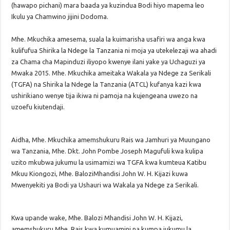
(hawapo pichani) mara baada ya kuzindua Bodi hiyo mapema leo
Ikulu ya Chamwino jijini Dodoma.
Mhe. Mkuchika amesema, suala la kuimarisha usafiri wa anga kwa
kulifufua Shirika la Ndege la Tanzania ni moja ya utekelezaji wa ahadi
za Chama cha Mapinduzi iliyopo kwenye ilani yake ya Uchaguzi ya
Mwaka 2015. Mhe. Mkuchika ameitaka Wakala ya Ndege za Serikali
(TGFA) na Shirika la Ndege la Tanzania (ATCL) kufanya kazi kwa
ushirikiano wenye tija ikiwa ni pamoja na kujengeana uwezo na
uzoefu kiutendaji.
Aidha, Mhe. Mkuchika amemshukuru Rais wa Jamhuri ya Muungano
wa Tanzania, Mhe. Dkt. John Pombe Joseph Magufuli kwa kulipa
uzito mkubwa jukumu la usimamizi wa TGFA kwa kumteua Katibu
Mkuu Kiongozi, Mhe. BaloziMhandisi John W. H. Kijazi kuwa
Mwenyekiti ya Bodi ya Ushauri wa Wakala ya Ndege za Serikali.
Kwa upande wake, Mhe. Balozi Mhandisi John W. H. Kijazi,
amemshukuru Mhe. Rais kwa kumuamini na kumpa jukumu la