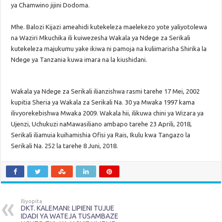
ya Chamwino jijini Dodoma.
Mhe. Balozi Kijazi ameahidi kutekeleza maelekezo yote yaliyotolewa
na Waziri Mkuchika ili kuiwezesha Wakala ya Ndege za Serikali
kutekeleza majukumu yake ikiwa ni pamoja na kuliimarisha Shirika la
Ndege ya Tanzania kuwa imara na la kiushidani.
Wakala ya Ndege za Serikali ilianzishwa rasmi tarehe 17 Mei, 2002
kupitia Sheria ya Wakala za Serikali Na. 30 ya Mwaka 1997 kama
ilivyorekebishwa Mwaka 2009. Wakala hii, ilikuwa chini ya Wizara ya
Ujenzi, Uchukuzi naMawasiliano ambapo tarehe 23 Aprili, 2018,
Serikali iliamuia kuihamishia Ofisi ya Rais, Ikulu kwa Tangazo la
Serikali Na. 252 la tarehe 8 Juni, 2018.
Iliyopita
DKT. KALEMANI: LIPIENI TUJUE
IDADI YA WATEJA TUSAMBAZE