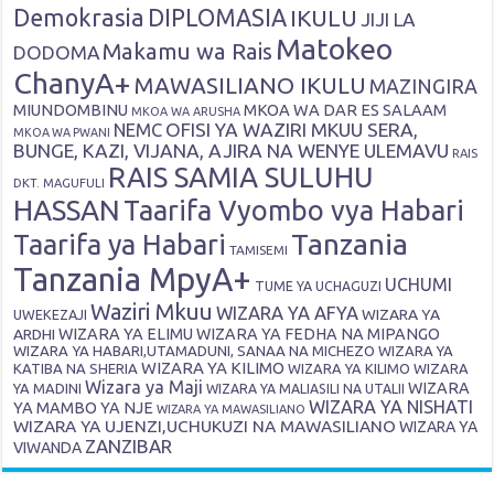
Demokrasia
DIPLOMASIA
IKULU
JIJI LA
Matokeo
Makamu wa Rais
DODOMA
ChanyA+
MAWASILIANO IKULU
MAZINGIRA
MIUNDOMBINU
MKOA WA DAR ES SALAAM
MKOA WA ARUSHA
OFISI YA WAZIRI MKUU SERA,
NEMC
MKOA WA PWANI
BUNGE, KAZI, VIJANA, AJIRA NA WENYE ULEMAVU
RAIS
RAIS SAMIA SULUHU
DKT. MAGUFULI
HASSAN
Taarifa Vyombo vya Habari
Tanzania
Taarifa ya Habari
TAMISEMI
Tanzania MpyA+
UCHUMI
TUME YA UCHAGUZI
Waziri Mkuu
WIZARA YA AFYA
WIZARA YA
UWEKEZAJI
ARDHI
WIZARA YA ELIMU
WIZARA YA FEDHA NA MIPANGO
WIZARA YA HABARI,UTAMADUNI, SANAA NA MICHEZO
WIZARA YA
WIZARA YA KILIMO
KATIBA NA SHERIA
WIZARA YA KILIMO
WIZARA
Wizara ya Maji
WIZARA
YA MADINI
WIZARA YA MALIASILI NA UTALII
WIZARA YA NISHATI
YA MAMBO YA NJE
WIZARA YA MAWASILIANO
WIZARA YA UJENZI,UCHUKUZI NA MAWASILIANO
WIZARA YA
ZANZIBAR
VIWANDA