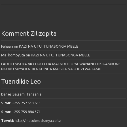
Komment Zilizopita
Fahaari
on
KAZI NA UTU, TUNASONGA MBELE
Ma_kompyuta
on
KAZI NA UTU, TUNASONGA MBELE
FADHILI MSUYA
on
CHUO CHA MAENDELEO YA WANANCHI KIGAMBONI:
NGUVU MPYA KATIKA KUINUA MAISHA NA UJUZI WA JAMII
Tuandikie Leo
Dar es Salaam, Tanzania
Simu:
+255 757 513 633
Simu:
+255 759 884 371
Tovuti:
http://matokeochanya.co.tz