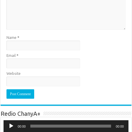
Name
*
Email
*
Website
Redio ChanyA+
Audio
Player
00:00
00:00