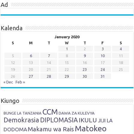
Ad
Kalenda
January 2020
S
M
T
W
T
F
S
1
2
3
4
5
6
7
8
9
10
11
12
13
14
15
16
17
18
19
20
21
22
23
24
25
26
27
28
29
30
31
« Dec
Feb »
Kiungo
CCM
DAWA ZA KULEVYA
BUNGE LA TANZANIA
Demokrasia
DIPLOMASIA
IKULU
JIJI LA
Matokeo
Makamu wa Rais
DODOMA