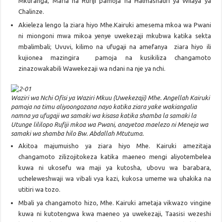
Mkuranga, Mafia na Rufiji pamoja na Halmashauri ya Wilaya ya
Chalinze.
Akieleza lengo la ziara hiyo Mhe.Kairuki amesema mkoa wa Pwani
ni miongoni mwa mikoa yenye uwekezaji mkubwa katika sekta
mbalimbali; Uvuvi, kilimo na ufugaji na amefanya ziara hiyo ili
kujionea mazingira pamoja na kusikiliza changamoto
zinazowakabili Wawekezaji wa ndani na nje ya nchi.
Waziri wa Nchi Ofisi ya Waziri Mkuu (Uwekezaji) Mhe. Angellah Kairuki
pamoja na timu aliyoongozana nayo katika ziara yake wakiangalia
namna ya ufugaji wa samaki wa kisasa katika shamba la samaki la
Utunge lililopo Rufiji mkoa wa Pwani, anayetoa maelezo ni Meneja wa
samaki wa shamba hilo Bw. Abdallah Mtutuma.
Akitoa majumuisho ya ziara hiyo Mhe. Kairuki amezitaja
changamoto zilizojitokeza katika maeneo mengi aliyotembelea
kuwa ni ukosefu wa maji ya kutosha, ubovu wa barabara,
ucheleweshwaji wa vibali vya kazi, kukosa umeme wa uhakika na
utitiri wa tozo.
Mbali ya changamoto hizo, Mhe. Kairuki ametaja vikwazo vingine
kuwa ni kutotengwa kwa maeneo ya uwekezaji, Taasisi wezeshi