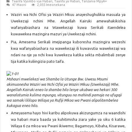
Taarifa Vyombo vya Habari
,
Taarifa ya Habari
,
Tanzania MpyA+
47 Maoni
2,055 Imeonekana
Waziri wa Nchi Ofisi ya Waziri Mkuu anayeshughulikia masuala ya
Uwekezaji nchini Mhe. Angellah Kairuki amewahakikishia
wafanyabiashara na Wawekezaji kuwa Serikali itaendelea
kuwawekea mazingira mazuri ya Uwekezaji nchini.
Pia, Amesema Serikali imejipanga kuboresha mazingira wezeshi
kwa wafanyabiashara na wawekezaji ili kuwavutia wawekezaji wa
ndani na nje ya nchi kwa kuwekeza katika sekta mbalimbali zenye
tija katika kuliingizia pato taifa.
Mshauri mwelekezi wa Shamba la Utunge Bw. Uwesu Msumi
akimuonesha Waziri wa Nchi Ofisi ya Waziri Mkuu (Uwekezaji) Mhe.
Angellah Kairuki eneo la shamba hilo lenye ukubwa wa hekari 300
wanalotumia kulima mpunga, vitunguu na mahindi pamoja na ufugaji
wa samaki lililopo Wilaya ya Rufiji Mkoa wa Pwani alipolitembelea
kukagua eneo hilo.
Ameyasema hayo hivi karibu alipokuwa akizungumza na waandishi
wa habari mara baada ya kuhitimisha ziara yake ya siku 6 katika
Wilaya 6 za mkoa wa Pwani ikiwemo; Bagamoyo, Kibaha, Kisarawe,