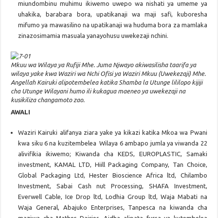
miundombinu muhimu ikiwemo uwepo wa nishati ya umeme ya
uhakika, barabara bora, upatikanaji wa maji safi, kuboresha
mifumo ya mawasilino na upatikanaji wa huduma bora za mamlaka
zinazosimamia masuala yanayohusu uwekezaji nchini.
Mkuu wa Wilaya ya Rufiji Mhe. Juma Njwayo akiwasilisha taarifa ya
wilaya yake kwa Waziri wa Nchi Ofisi ya Waziri Mkuu (Uwekezaji) Mhe.
Angellah Kairuki alipotembelea katika Shamba la Utunge lililopo kijiji
cha Utunge Wilayani humo ili kukagua maeneo ya uwekezaji na
kusikiliza changamoto zao.
AWALI
Waziri Kairuki alifanya ziara yake ya kikazi katika Mkoa wa Pwani
kwa siku 6 na kuzitembelea Wilaya 6 ambapo jumla ya viwanda 22
alivifikia ikiwemo; Kiwanda cha KEDS, EUROPLASTIC, Samaki
investment, KAMAL LTD, Hiill Packaging Company, Tan Choice,
Global Packaging Ltd, Hester Bioscience Africa ltd, Chilambo
Investment, Sabai Cash nut Processing, SHAFA Investment,
Everwell Cable, Ice Drop ltd, Lodhia Group ltd, Waja Mabati na
Waja General, Abajuko Enterprises, Tanpesca na kiwanda cha
maziwa cha Mather Dairies. Aidha alipata fursa ya kutembelea