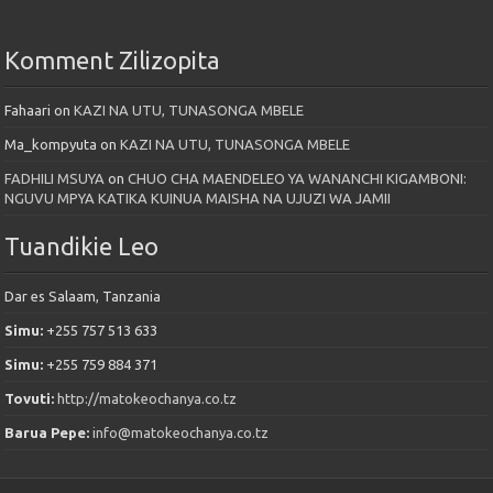
Komment Zilizopita
Fahaari
on
KAZI NA UTU, TUNASONGA MBELE
Ma_kompyuta
on
KAZI NA UTU, TUNASONGA MBELE
FADHILI MSUYA
on
CHUO CHA MAENDELEO YA WANANCHI KIGAMBONI:
NGUVU MPYA KATIKA KUINUA MAISHA NA UJUZI WA JAMII
Tuandikie Leo
Dar es Salaam, Tanzania
Simu:
+255 757 513 633
Simu:
+255 759 884 371
Tovuti:
http://matokeochanya.co.tz
Barua Pepe:
info@matokeochanya.co.tz