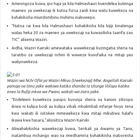
Ameongoza kuwa, ipo haja ya kila Halmashauri kuendelea kutenga
maeneo ya uwekezaji ili kutoa fursa zaidi kwa watu kuwekeza na
kuhakikisha miundombinu muhimu inakuwepo.
“Natoa rai kwa kila Halmashauri kuhakikisha kila kijiji kinatenga
walau heka 20 za maeneo ya uwekezaji na kuwasilisha taarifa zao
TIC” alisema Waziri.
Aidha, Waziri Kairuki amewataka wawekezaji kuzingatia sheria na
taratibu za uwekezaji nchini ili waweze kunufaika na mitaji yao
waliyowekeza.
Waziri wa Nchi Ofisi ya Waziri Mkuu (Uwekezaji) Mhe. Angellah Kairuki
pamoja na timu yake wakiwa katika shamba la Utunge lililopo katika
eneo la Rufiji mkoa wa Pwani, wakati wa ziara yake.
“Endeleeni kuwekeza pasipo kuvunja sheria na kanuni zilizopo
ikiwa ni kulipa kodi au kulipa vibali mbalimbali mfanye hivyo tena
kwa wakati ili isitokee mmewekeza kwa mitaji mikubwa halafu
ikawa kwa hasara,”alisisitiza Waziri Kairuki
Aliwahakikishia wawekezaji kuwa, Serikali ya Awamu ya Tano,
inatambua mchango wao na imedhamiria kuhakikisha inaboresha