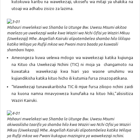
kutokuwa karibu na wawekezaji, ukosefu wa mitaji ya uhakika na
utoaji wa adhabu zisizo za lazima.
Mshauri mwelekezi wa Shamba la Utunge Bw. Uwesu Msumi akitoa
maelezo ya uwekezaji wake kwa Waziri wa Nchi Ofisi ya Waziri Mkuu
(Uwekezaji) Mhe. Angellah Kairuki alipotembelea shamba hilo lililopo
katika Wilaya ya Rufiji mkoa wa Pwani mara baada ya kuwasili
shambani hapo.
Ameongeza kuwa uelewa mdogo wa wawekezaji katika kujiunga
na Kituo cha Uwekezaji Nchini (TIC) ni moja ya changamoto na
kuwataka wawekezaji kwa hiari yao waone umuhimu wa
kujiandikisha katika kituo hicho ili kutumia fursa zinazopatikana.
“Wawekezaji tunawakaribisha TIC ili mjue fursa ziliopo nchini zaidi
na kuona namna mnavyoweza kunufaika na kituo hiki,”alisisitiza
Waziri Kairuki.
Mshauri mwelekezi wa Shamba la Utunge Bw. Uwesu Msumi
akiwasilisha taarifa ya shamba hilo kwa Waziri wa Nchi Ofisi ya Waziri
Mkuu (Uwekezaji) Mhe. Angellah Kairuki alipotembelea katika Wilaya
ya Rufiji mkoa wa Pwani kukagua mazingira ya wawekezaji nchini.