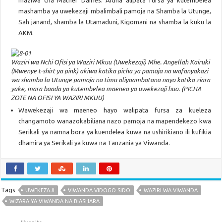
mashamba ya uwekezaji mbalimbali pamoja na Shamba la Utunge,
Sah janand, shamba la Utamaduni, Kigomani na shamba la kuku la
AKM.
Waziri wa Nchi Ofisi ya Waziri Mkuu (Uwekezaji) Mhe. Angellah Kairuki
(Mwenye t-shirt ya pink) akiwa katika picha ya pamoja na wafanyakazi
wa shamba la Utunge pamoja na timu aliyoambatana nayo katika ziara
yake, mara baada ya kutembelea maeneo ya uwekezaji huo. (PICHA
ZOTE NA OFISI YA WAZIRI MKUU)
Wawekezaji wa maeneo hayo walipata fursa za kueleza
changamoto wanazokabiliana nazo pamoja na mapendekezo kwa
Serikali ya namna bora ya kuendelea kuwa na ushirikiano ili kufikia
dhamira ya Serikali ya kuwa na Tanzania ya Viwanda.
Tags
UWEKEZAJI
VIWANDA VIDOGO SIDO
WAZIRI WA VIWANDA
WIZARA YA VIWANDA NA BIASHARA