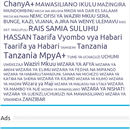
ChanyA+
MAWASILIANO IKULU
MAZINGIRA
MIUNDOMBINU
MKOA WA DAR ES SALAAM
MKOA WA ARUSHA
OFISI YA WAZIRI MKUU SERA,
NEMC
MKOA WA PWANI
BUNGE, KAZI, VIJANA, AJIRA NA WENYE ULEMAVU
RAIS
RAIS SAMIA SULUHU
DKT. MAGUFULI
HASSAN
Taarifa Vyombo vya Habari
Tanzania
Taarifa ya Habari
TAMISEMI
Tanzania MpyA+
UCHUMI
TUME YA UCHAGUZI
Waziri Mkuu
WIZARA YA AFYA
WIZARA YA
UWEKEZAJI
ARDHI
WIZARA YA ELIMU
WIZARA YA FEDHA NA MIPANGO
WIZARA YA HABARI,UTAMADUNI, SANAA NA MICHEZO
WIZARA YA
WIZARA YA KILIMO
KATIBA NA SHERIA
WIZARA YA KILIMO
WIZARA
Wizara ya Maji
WIZARA
YA MADINI
WIZARA YA MALIASILI NA UTALII
WIZARA YA NISHATI
YA MAMBO YA NJE
WIZARA YA MAWASILIANO
WIZARA YA UJENZI,UCHUKUZI NA MAWASILIANO
WIZARA YA
ZANZIBAR
VIWANDA
Ads