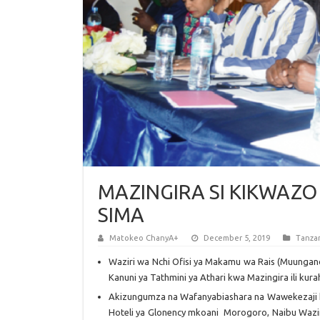
MAZINGIRA SI KIKWAZO
SIMA
Matokeo ChanyA+
December 5, 2019
Tanza
Waziri wa Nchi Ofisi ya Makamu wa Rais (Muungan
Kanuni ya Tathmini ya Athari kwa Mazingira ili kura
Akizungumza na Wafanyabiashara na Wawekezaji k
Hoteli ya Glonency mkoani Morogoro, Naibu Wazir