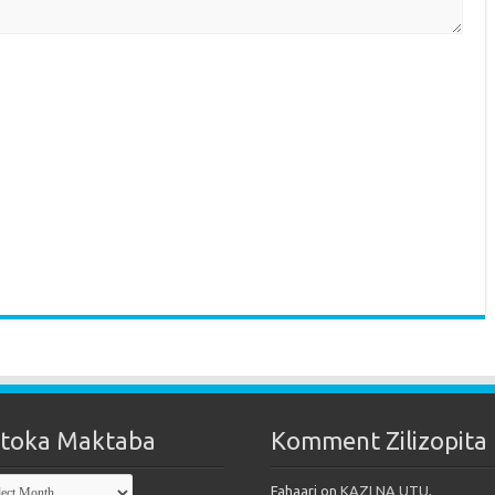
toka Maktaba
Komment Zilizopita
oka
Fahaari
on
KAZI NA UTU,