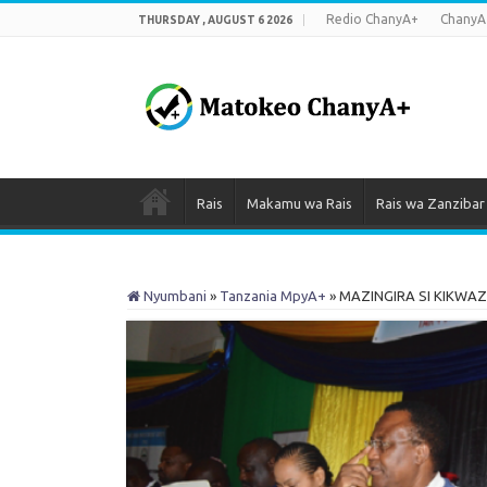
Redio ChanyA+
ChanyA
THURSDAY , AUGUST 6 2026
Rais
Makamu wa Rais
Rais wa Zanzibar
Nyumbani
»
Tanzania MpyA+
»
MAZINGIRA SI KIKWA