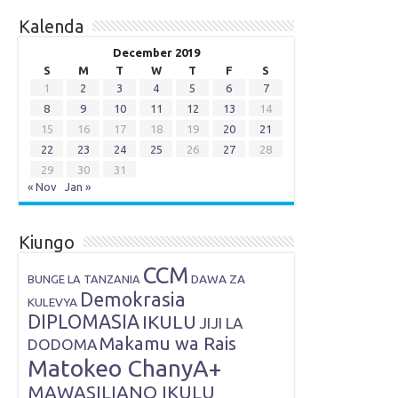
Kalenda
December 2019
S
M
T
W
T
F
S
1
2
3
4
5
6
7
8
9
10
11
12
13
14
15
16
17
18
19
20
21
22
23
24
25
26
27
28
29
30
31
« Nov
Jan »
Kiungo
CCM
DAWA ZA
BUNGE LA TANZANIA
Demokrasia
KULEVYA
DIPLOMASIA
IKULU
JIJI LA
Makamu wa Rais
DODOMA
Matokeo ChanyA+
MAWASILIANO IKULU