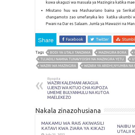
kuwa ukaguzi wa masuala ya Mazingira katika mae
Mkutano huu wa Mashauriano baina ya Serikal
changamoto zao umefanyika leo katika ukumbi w
Pwani na Dar es Salaam. Jumla ya Mawaziri na Man
Share
Facebook
Twitter
Stumb
Tags
BODI YA UTALII TANZANIA
MAZINGIRA BORA
TUJADILI NAMNA TUNAVYOISHI NA MAZINGIRA YETU
U
WAZIRI WA MAZINGIRA
WIZARA YA ARIDHI,NYUMBA NA
Iliyopita
WAZIRI KALEMANI AKAGUA
UJENZI WA KITUO CHA KUPOZA
UMEME BULYANHULU NA KUTOA
MAELEKEZO
Nakala zinazohusiana
MAKAMU WA RAIS AKIWASILI
NAIBU W
KATAVI KWA ZIARA YA KIKAZI
UTALII
July 21, 2022