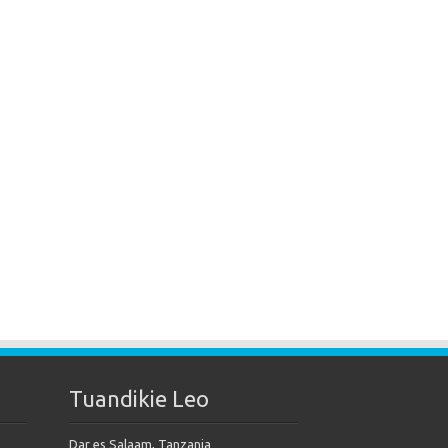
Tuandikie Leo
Dar es Salaam, Tanzania