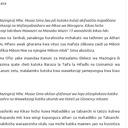
sasa
ingira) Mhe. Mussa Sima (wa pili kutoka kulia) akifuatilia majadiliano
wekezaji na Wafanyabiashara wa Mkoa wa Morogoro. Kikao hicho
i takribani Mawaziri na Manaibu Waziri 13 wanashiriki kikao hiki.
a na Serikali, yanalenga kurahisisha mchakato wa tathmini ya Athari
ni, Mfano awali gharama kwa vituo vya mafuta zilikuwa zaidi ya Milioni
ia Milioni Nne na nyingine Milioni mbili” Sima alisisitiza.
ma Ofisi yake inaandaa Kanuni za Wataalamu Elekezi wa Mazingira ili
azima ipate cheti kutoka Baraza la Taifa la Hifadhi na Usimamizi wa
Kanuni zetu, malalamiko kutoka kwa wawekezaji yamepungua kwa kiasi
zingira) Mhe. Mussa Sima akitoa ufafanuzi wa hoja zilizojitokeza katika
ashra na Wawekezaji katika ukumbi wa Hoteli ya Glonency mkoani
hiriki wa Kikao hicho kuwa Mabadiliko ya tabianchi ni tatizo kubwa
upanda miti kwa wingi kupunguza athari za mabadiliko ya Tabianchi.
ikisha wanaanzisha vitalu vya miche katika maeneo yao na kusisitiza