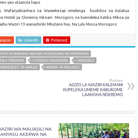
neo yao utaanzia hapo
i, Wafanyabiashara na Wawekezaji umelenga kusikiliza na kutatua
a Hoteli ya Glonency mkoani Morogoro na kuendelea katika Mikoa ya
aibu Waziri 13 wanashiriki Mkutano huu. Na Lulu Mussa Morogoro
leupon
LinkedIn
Pinterest
OFISI YA MAKAMU WA RAIS MUUNGANO NA MAZINGIRA
TALII TANZANIA
UTUNZAJI MAZINGIRA
UWEKEZAJI
 MAENDELEO YA MAKAZI
WIZARA YA MALIASILI
Ifuatayo
AGIZO LA WAZIRI KALEMANI
KUPELEKA UMEME KABUKOME
LAAMSHA NDEREMO
AZIRI WA MALIASILI NA
 KANYASU AKERWA NA