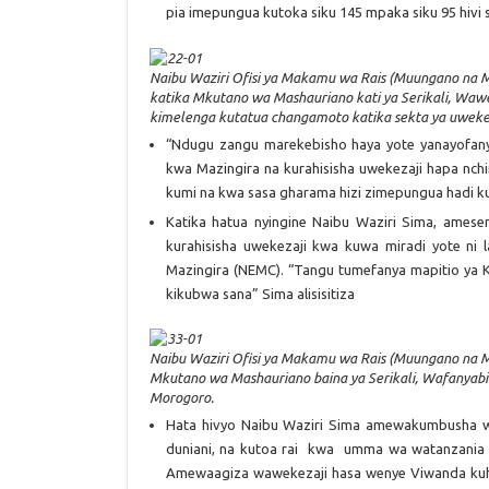
pia imepungua kutoka siku 145 mpaka siku 95 hivi 
Naibu Waziri Ofisi ya Makamu wa Rais (Muungano na Maz
katika Mkutano wa Mashauriano kati ya Serikali, Wa
kimelenga kutatua changamoto katika sekta ya uwekezaj
“Ndugu zangu marekebisho haya yote yanayofanyw
kwa Mazingira na kurahisisha uwekezaji hapa nchi
kumi na kwa sasa gharama hizi zimepungua hadi kufik
Katika hatua nyingine Naibu Waziri Sima, amese
kurahisisha uwekezaji kwa kuwa miradi yote ni l
Mazingira (NEMC). “Tangu tumefanya mapitio ya 
kikubwa sana” Sima alisisitiza
Naibu Waziri Ofisi ya Makamu wa Rais (Muungano na Ma
Mkutano wa Mashauriano baina ya Serikali, Wafanyabi
Morogoro.
Hata hivyo Naibu Waziri Sima amewakumbusha was
duniani, na kutoa rai kwa umma wa watanzania k
Amewaagiza wawekezaji hasa wenye Viwanda kuhak