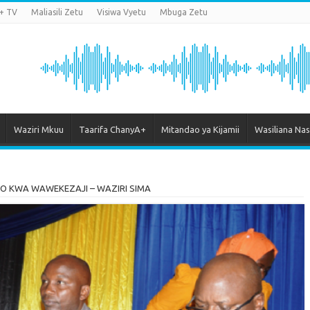
+ TV
Maliasili Zetu
Visiwa Vyetu
Mbuga Zetu
Waziri Mkuu
Taarifa ChanyA+
Mitandao ya Kijamii
Wasiliana Nas
ZO KWA WAWEKEZAJI – WAZIRI SIMA