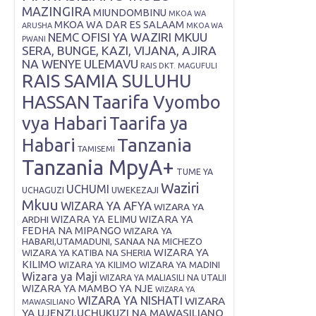
MAZINGIRA
MIUNDOMBINU
MKOA WA
MKOA WA DAR ES SALAAM
ARUSHA
MKOA WA
OFISI YA WAZIRI MKUU
NEMC
PWANI
SERA, BUNGE, KAZI, VIJANA, AJIRA
NA WENYE ULEMAVU
RAIS DKT. MAGUFULI
RAIS SAMIA SULUHU
HASSAN
Taarifa Vyombo
vya Habari
Taarifa ya
Tanzania
Habari
TAMISEMI
Tanzania MpyA+
TUME YA
Waziri
UCHUMI
UWEKEZAJI
UCHAGUZI
Mkuu
WIZARA YA AFYA
WIZARA YA
ARDHI
WIZARA YA ELIMU
WIZARA YA
FEDHA NA MIPANGO
WIZARA YA
HABARI,UTAMADUNI, SANAA NA MICHEZO
WIZARA YA
WIZARA YA KATIBA NA SHERIA
KILIMO
WIZARA YA KILIMO
WIZARA YA MADINI
Wizara ya Maji
WIZARA YA MALIASILI NA UTALII
WIZARA YA MAMBO YA NJE
WIZARA YA
WIZARA YA NISHATI
WIZARA
MAWASILIANO
YA UJENZI,UCHUKUZI NA MAWASILIANO