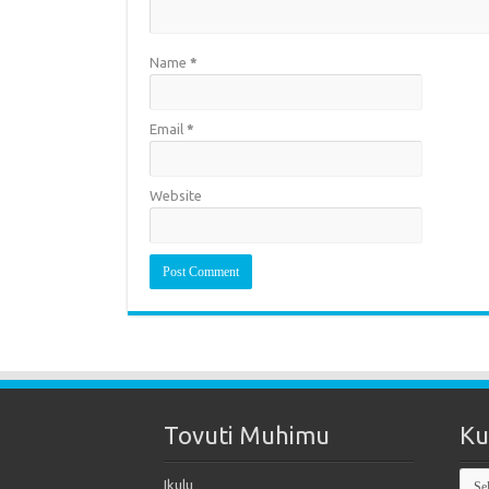
Name
*
Email
*
Website
Tovuti Muhimu
Ku
Kut
Ikulu