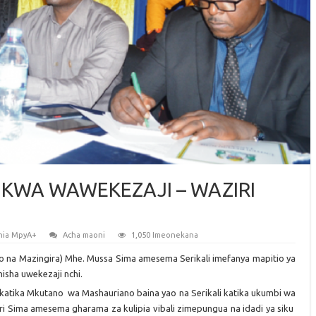
 KWA WAWEKEZAJI – WAZIRI
nia MpyA+
Acha maoni
1,050 Imeonekana
o na Mazingira) Mhe. Mussa Sima amesema Serikali imefanya mapitio ya
hisha uwekezaji nchi.
atika Mkutano wa Mashauriano baina yao na Serikali katika ukumbi wa
i Sima amesema gharama za kulipia vibali zimepungua na idadi ya siku