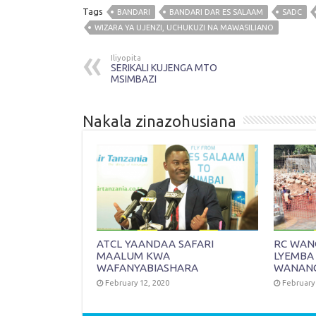
Tags
BANDARI
BANDARI DAR ES SALAAM
SADC
WIZARA YA UJENZI, UCHUKUZI NA MAWASILIANO
Iliyopita
SERIKALI KUJENGA MTO
MSIMBAZI
Nakala zinazohusiana
ATCL YAANDAA SAFARI
RC WANG
MAALUM KWA
LYEMBA
WAFANYABIASHARA
WANANC
February 12, 2020
February 