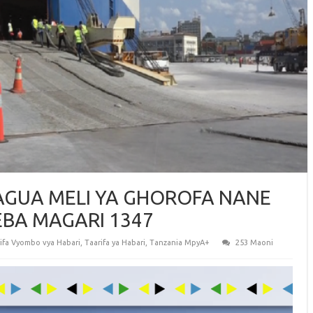
GUA MELI YA GHOROFA NANE
BA MAGARI 1347
ifa Vyombo vya Habari
,
Taarifa ya Habari
,
Tanzania MpyA+
253 Maoni