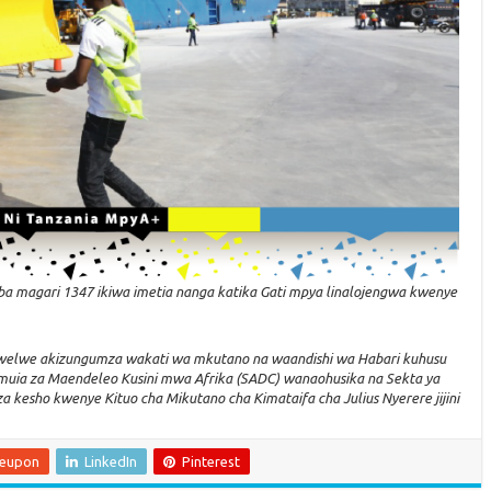
a magari 1347 ikiwa imetia nanga katika Gati mpya linalojengwa kwenye
amwelwe akizungumza wakati wa mkutano na waandishi wa Habari kuhusu
ia za Maendeleo Kusini mwa Afrika (SADC) wanaohusika na Sekta ya
 kesho kwenye Kituo cha Mikutano cha Kimataifa cha Julius Nyerere jijini
leupon
LinkedIn
Pinterest