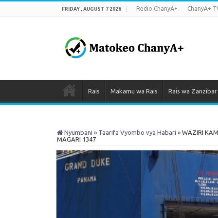
Redio ChanyA+
ChanyA+ T
FRIDAY , AUGUST 7 2026
Rais
Makamu wa Rais
Rais wa Zanzibar
Nyumbani
»
Taarifa Vyombo vya Habari
»
WAZIRI KA
MAGARI 1347