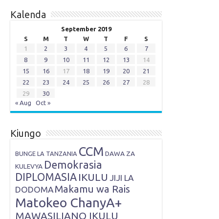
Kalenda
September 2019
S
M
T
W
T
F
S
1
2
3
4
5
6
7
8
9
10
11
12
13
14
15
16
17
18
19
20
21
22
23
24
25
26
27
28
29
30
« Aug
Oct »
Kiungo
CCM
DAWA ZA
BUNGE LA TANZANIA
Demokrasia
KULEVYA
DIPLOMASIA
IKULU
JIJI LA
Makamu wa Rais
DODOMA
Matokeo ChanyA+
MAWASILIANO IKULU