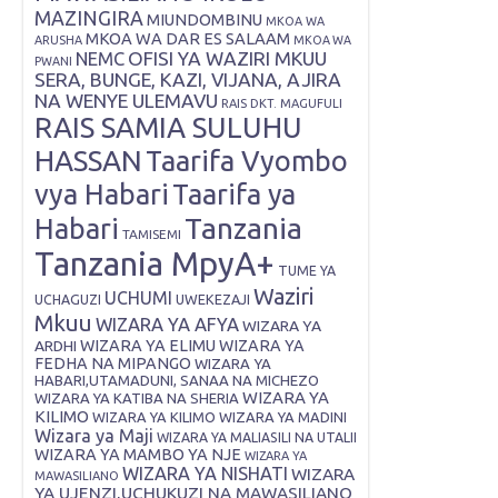
MAZINGIRA
MIUNDOMBINU
MKOA WA
MKOA WA DAR ES SALAAM
ARUSHA
MKOA WA
OFISI YA WAZIRI MKUU
NEMC
PWANI
SERA, BUNGE, KAZI, VIJANA, AJIRA
NA WENYE ULEMAVU
RAIS DKT. MAGUFULI
RAIS SAMIA SULUHU
HASSAN
Taarifa Vyombo
vya Habari
Taarifa ya
Tanzania
Habari
TAMISEMI
Tanzania MpyA+
TUME YA
Waziri
UCHUMI
UWEKEZAJI
UCHAGUZI
Mkuu
WIZARA YA AFYA
WIZARA YA
ARDHI
WIZARA YA ELIMU
WIZARA YA
FEDHA NA MIPANGO
WIZARA YA
HABARI,UTAMADUNI, SANAA NA MICHEZO
WIZARA YA
WIZARA YA KATIBA NA SHERIA
KILIMO
WIZARA YA KILIMO
WIZARA YA MADINI
Wizara ya Maji
WIZARA YA MALIASILI NA UTALII
WIZARA YA MAMBO YA NJE
WIZARA YA
WIZARA YA NISHATI
WIZARA
MAWASILIANO
YA UJENZI,UCHUKUZI NA MAWASILIANO