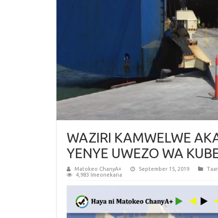
WAZIRI KAMWELWE AKA
YENYE UWEZO WA KUBE
Matokeo ChanyA+
September 15, 2019
Taar
4,983 Imeonekana