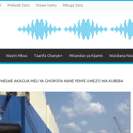
V
Maliasili Zetu
Visiwa Vyetu
Mbuga Zetu
Waziri Mkuu
Taarifa ChanyA+
Mitandao ya Kijamii
Wasiliana Nas
MWELWE AKAGUA MELI YA GHOROFA NANE YENYE UWEZO WA KUBEBA