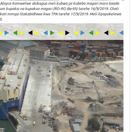
ack Aloyce Kamwelwe akikagua meli kubwa ya kubeba magari mara baada
um kupakia na kupakua magari (RO-RO Berth) tarehe 16/9/2019. Ghati
kati mmoja litakabidhiwa kwa TPA tarehe 17/9/2019. Meli iliyopokelewa
0.