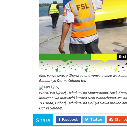
Meli yenye uwezo Ghorofa nane yenye uwezo wa kubeb
Bandari ya Dar es Salaam leo
Waziri wa Ujenzi, Uchukuzi na Mawasiliano, Isack K
Mkutano wa Mawaziri kutoka Nchi Wanachama wa Jumu
TEHAMA, Habari, Uchukuzi na Hali ya Hewa utakao anza
Dar es Salaam.
Share
Facebook
Twitter
Stumb