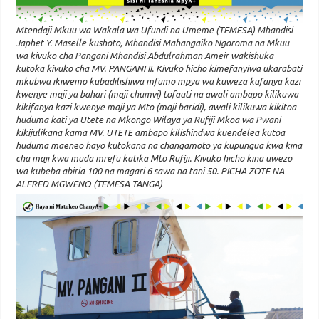
Mtendaji Mkuu wa Wakala wa Ufundi na Umeme (TEMESA) Mhandisi
Japhet Y. Maselle kushoto, Mhandisi Mahangaiko Ngoroma na Mkuu
wa kivuko cha Pangani Mhandisi Abdulrahman Ameir wakishuka
kutoka kivuko cha MV. PANGANI II. Kivuko hicho kimefanyiwa ukarabati
mkubwa ikiwemo kubadilishiwa mfumo mpya wa kuweza kufanya kazi
kwenye maji ya bahari (maji chumvi) tofauti na awali ambapo kilikuwa
kikifanya kazi kwenye maji ya Mto (maji baridi), awali kilikuwa kikitoa
huduma kati ya Utete na Mkongo Wilaya ya Rufiji Mkoa wa Pwani
kikijulikana kama MV. UTETE ambapo kilishindwa kuendelea kutoa
huduma maeneo hayo kutokana na changamoto ya kupungua kwa kina
cha maji kwa muda mrefu katika Mto Rufiji. Kivuko hicho kina uwezo
wa kubeba abiria 100 na magari 6 sawa na tani 50. PICHA ZOTE NA
ALFRED MGWENO (TEMESA TANGA)