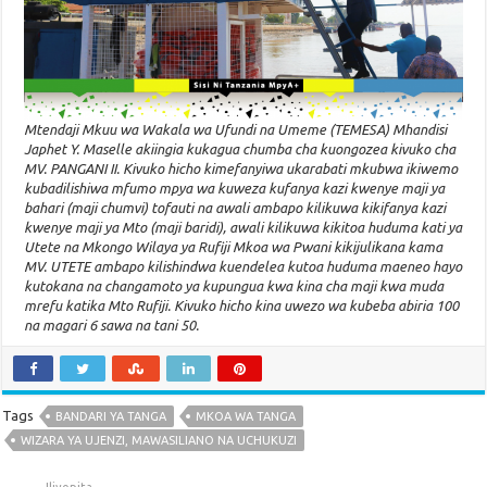
Mtendaji Mkuu wa Wakala wa Ufundi na Umeme (TEMESA) Mhandisi
Japhet Y. Maselle akiingia kukagua chumba cha kuongozea kivuko cha
MV. PANGANI II. Kivuko hicho kimefanyiwa ukarabati mkubwa ikiwemo
kubadilishiwa mfumo mpya wa kuweza kufanya kazi kwenye maji ya
bahari (maji chumvi) tofauti na awali ambapo kilikuwa kikifanya kazi
kwenye maji ya Mto (maji baridi), awali kilikuwa kikitoa huduma kati ya
Utete na Mkongo Wilaya ya Rufiji Mkoa wa Pwani kikijulikana kama
MV. UTETE ambapo kilishindwa kuendelea kutoa huduma maeneo hayo
kutokana na changamoto ya kupungua kwa kina cha maji kwa muda
mrefu katika Mto Rufiji. Kivuko hicho kina uwezo wa kubeba abiria 100
na magari 6 sawa na tani 50.
Tags
BANDARI YA TANGA
MKOA WA TANGA
WIZARA YA UJENZI, MAWASILIANO NA UCHUKUZI
Iliyopita