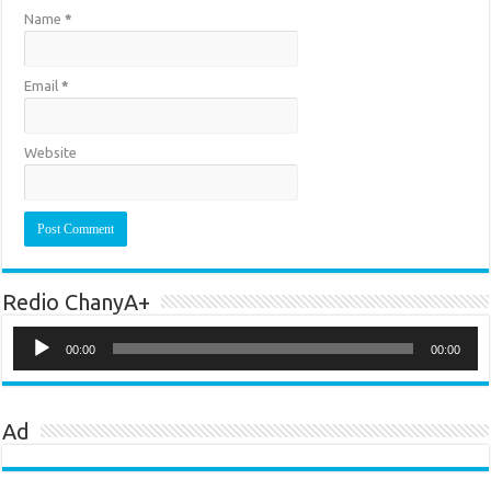
Name
*
Email
*
Website
Redio ChanyA+
Audio
Player
00:00
00:00
Ad