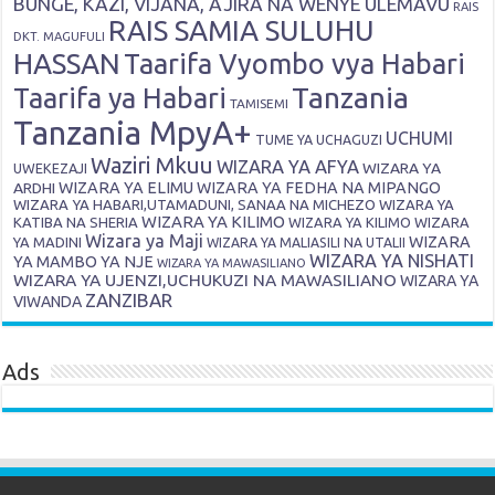
BUNGE, KAZI, VIJANA, AJIRA NA WENYE ULEMAVU
RAIS
RAIS SAMIA SULUHU
DKT. MAGUFULI
HASSAN
Taarifa Vyombo vya Habari
Tanzania
Taarifa ya Habari
TAMISEMI
Tanzania MpyA+
UCHUMI
TUME YA UCHAGUZI
Waziri Mkuu
WIZARA YA AFYA
WIZARA YA
UWEKEZAJI
ARDHI
WIZARA YA ELIMU
WIZARA YA FEDHA NA MIPANGO
WIZARA YA HABARI,UTAMADUNI, SANAA NA MICHEZO
WIZARA YA
WIZARA YA KILIMO
KATIBA NA SHERIA
WIZARA YA KILIMO
WIZARA
Wizara ya Maji
WIZARA
YA MADINI
WIZARA YA MALIASILI NA UTALII
WIZARA YA NISHATI
YA MAMBO YA NJE
WIZARA YA MAWASILIANO
WIZARA YA UJENZI,UCHUKUZI NA MAWASILIANO
WIZARA YA
ZANZIBAR
VIWANDA
Ads