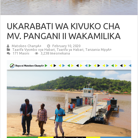
UKARABATI WA KIVUKO CHA
MV. PANGANI II WAKAMILIKA
Matokeo ChanyA+
February 10, 2020
Taarifa Vyombo vya Habari
,
Taarifa ya Habari
,
Tanzania MpyA+
171 Maoni
3,238 Imeonekana