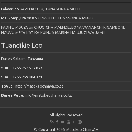
Fahaari
on
KAZI NA UTU, TUNASONGA MBELE
Ma_kompyuta
on
KAZI NA UTU, TUNASONGA MBELE
FADHILI MSUYA
on
CHUO CHA MAENDELEO YA WANANCHI KIGAMBONI:
NGUVU MPYA KATIKA KUINUA MAISHA NA UJUZI WA JAMII
Tuandikie Leo
Dar es Salaam, Tanzania
Simu:
+255 757 513 633
Simu:
+255 759 884 371
Tovuti:
http://matokeochanya.co.tz
Barua Pepe:
info@matokeochanya.co.tz
All Rights Reserved
© Copyright 2026, Matokeo ChanyA+