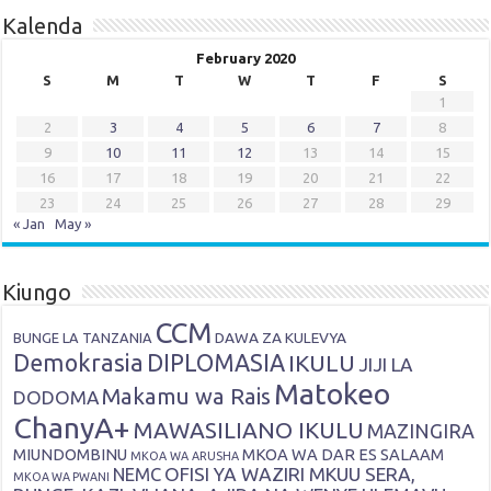
Kalenda
February 2020
S
M
T
W
T
F
S
1
2
3
4
5
6
7
8
9
10
11
12
13
14
15
16
17
18
19
20
21
22
23
24
25
26
27
28
29
« Jan
May »
Kiungo
CCM
DAWA ZA KULEVYA
BUNGE LA TANZANIA
Demokrasia
DIPLOMASIA
IKULU
JIJI LA
Matokeo
Makamu wa Rais
DODOMA
ChanyA+
MAWASILIANO IKULU
MAZINGIRA
MIUNDOMBINU
MKOA WA DAR ES SALAAM
MKOA WA ARUSHA
OFISI YA WAZIRI MKUU SERA,
NEMC
MKOA WA PWANI