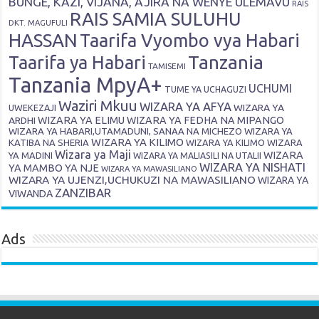
BUNGE, KAZI, VIJANA, AJIRA NA WENYE ULEMAVU
RAIS
RAIS SAMIA SULUHU
DKT. MAGUFULI
HASSAN
Taarifa Vyombo vya Habari
Tanzania
Taarifa ya Habari
TAMISEMI
Tanzania MpyA+
UCHUMI
TUME YA UCHAGUZI
Waziri Mkuu
WIZARA YA AFYA
WIZARA YA
UWEKEZAJI
ARDHI
WIZARA YA ELIMU
WIZARA YA FEDHA NA MIPANGO
WIZARA YA HABARI,UTAMADUNI, SANAA NA MICHEZO
WIZARA YA
WIZARA YA KILIMO
KATIBA NA SHERIA
WIZARA YA KILIMO
WIZARA
Wizara ya Maji
WIZARA
YA MADINI
WIZARA YA MALIASILI NA UTALII
WIZARA YA NISHATI
YA MAMBO YA NJE
WIZARA YA MAWASILIANO
WIZARA YA UJENZI,UCHUKUZI NA MAWASILIANO
WIZARA YA
ZANZIBAR
VIWANDA
Ads