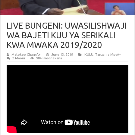
LIVE BUNGENI: UWASILISHWAJI
WA BAJETI KUU YA SERIKALI
KWA MWAKA 2019/2020
Matokeo ChanyA+
June 13, 2019
IKULU
,
Tanzania MpyA+
2 Maoni
984 Imeonekana