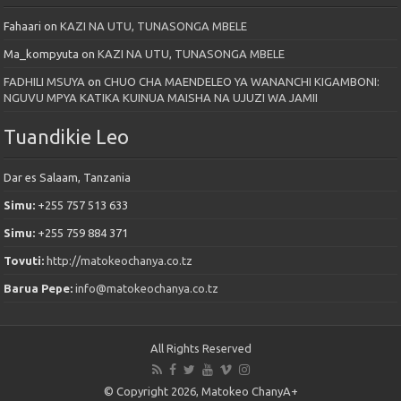
Fahaari
on
KAZI NA UTU, TUNASONGA MBELE
Ma_kompyuta
on
KAZI NA UTU, TUNASONGA MBELE
FADHILI MSUYA
on
CHUO CHA MAENDELEO YA WANANCHI KIGAMBONI:
NGUVU MPYA KATIKA KUINUA MAISHA NA UJUZI WA JAMII
Tuandikie Leo
Dar es Salaam, Tanzania
Simu:
+255 757 513 633
Simu:
+255 759 884 371
Tovuti:
http://matokeochanya.co.tz
Barua Pepe:
info@matokeochanya.co.tz
All Rights Reserved
© Copyright 2026, Matokeo ChanyA+