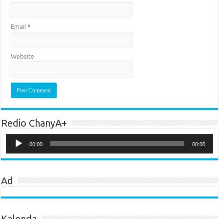
Email
*
Website
Redio ChanyA+
Audio
Player
00:00
00:00
Ad
Kalenda