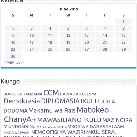
June 2019
S
M
T
W
T
F
S
1
2
3
4
5
6
7
8
9
10
11
12
13
14
15
16
17
18
19
20
21
22
23
24
25
26
27
28
29
30
« May
Jul »
Kiungo
CCM
DAWA ZA KULEVYA
BUNGE LA TANZANIA
Demokrasia
DIPLOMASIA
IKULU
JIJI LA
Matokeo
Makamu wa Rais
DODOMA
ChanyA+
MAWASILIANO IKULU
MAZINGIRA
MIUNDOMBINU
MKOA WA DAR ES SALAAM
MKOA WA ARUSHA
OFISI YA WAZIRI MKUU SERA,
NEMC
MKOA WA PWANI