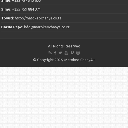
Simu:
+255 757 513 633
Simu:
+255 759 884 371
Tovuti:
http://matokeochanya.co.tz
Barua Pepe:
info@matokeochanya.co.tz
All Rights Reserved
© Copyright 2026, Matokeo ChanyA+