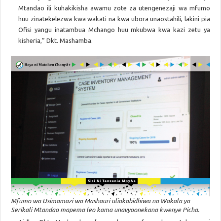
Mtandao ili kuhakikisha awamu zote za utengenezaji wa mfumo
huu zinatekelezwa kwa wakati na kwa ubora unaostahili, lakini pia
Ofisi yangu inatambua Mchango huu mkubwa kwa kazi zetu ya
kisheria,” Dkt. Mashamba.
Mfumo wa Usimamazi wa Mashauri uliokabidhiwa na Wakala ya
Serikali Mtandao mapema leo kama unavyoonekana kwenye Picha.