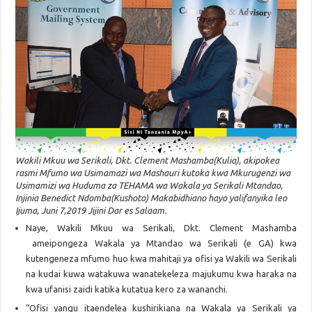
Wakili Mkuu wa Serikali, Dkt. Clement Mashamba(Kulia), akipokea
rasmi Mfumo wa Usimamazi wa Mashauri kutoka kwa Mkurugenzi wa
Usimamizi wa Huduma za TEHAMA wa Wakala ya Serikali Mtandao,
Injinia Benedict Ndomba(Kushoto) Makabidhiano hayo yalifanyika leo
Ijuma, Juni 7,2019 Jijini Dar es Salaam.
Naye, Wakili Mkuu wa Serikali, Dkt. Clement Mashamba
ameipongeza Wakala ya Mtandao wa Serikali (e GA) kwa
kutengeneza mfumo huo kwa mahitaji ya ofisi ya Wakili wa Serikali
na kudai kuwa watakuwa wanatekeleza majukumu kwa haraka na
kwa ufanisi zaidi katika kutatua kero za wananchi.
“Ofisi yangu itaendelea kushirikiana na Wakala ya Serikali ya