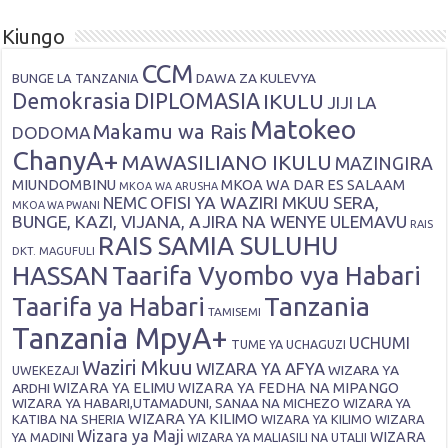
Kiungo
CCM
DAWA ZA KULEVYA
BUNGE LA TANZANIA
Demokrasia
DIPLOMASIA
IKULU
JIJI LA
Matokeo
Makamu wa Rais
DODOMA
ChanyA+
MAWASILIANO IKULU
MAZINGIRA
MIUNDOMBINU
MKOA WA DAR ES SALAAM
MKOA WA ARUSHA
OFISI YA WAZIRI MKUU SERA,
NEMC
MKOA WA PWANI
BUNGE, KAZI, VIJANA, AJIRA NA WENYE ULEMAVU
RAIS
RAIS SAMIA SULUHU
DKT. MAGUFULI
HASSAN
Taarifa Vyombo vya Habari
Tanzania
Taarifa ya Habari
TAMISEMI
Tanzania MpyA+
UCHUMI
TUME YA UCHAGUZI
Waziri Mkuu
WIZARA YA AFYA
WIZARA YA
UWEKEZAJI
ARDHI
WIZARA YA ELIMU
WIZARA YA FEDHA NA MIPANGO
WIZARA YA HABARI,UTAMADUNI, SANAA NA MICHEZO
WIZARA YA
WIZARA YA KILIMO
KATIBA NA SHERIA
WIZARA YA KILIMO
WIZARA
Wizara ya Maji
WIZARA
YA MADINI
WIZARA YA MALIASILI NA UTALII