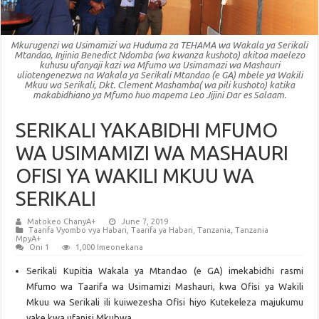
Mkurugenzi wa Usimamizi wa Huduma za TEHAMA wa Wakala ya Serikali
Mtandao, Injinia Benedict Ndomba (wa kwanza kushoto) akitoa maelezo
kuhusu ufanyaji kazi wa Mfumo wa Usimamazi wa Mashauri
uliotengenezwa na Wakala ya Serikali Mtandao (e GA) mbele ya Wakili
Mkuu wa Serikali, Dkt. Clement Mashamba( wa pili kushoto) katika
makabidhiano ya Mfumo huo mapema Leo Jijini Dar es Salaam.
SERIKALI YAKABIDHI MFUMO
WA USIMAMIZI WA MASHAURI
OFISI YA WAKILI MKUU WA
SERIKALI
Matokeo ChanyA+
June 7, 2019
Taarifa Vyombo vya Habari
,
Taarifa ya Habari
,
Tanzania
,
Tanzania
MpyA+
Oni 1
1,000 Imeonekana
Serikali Kupitia Wakala ya Mtandao (e GA) imekabidhi rasmi
Mfumo wa Taarifa wa Usimamizi Mashauri, kwa Ofisi ya Wakili
Mkuu wa Serikali ili kuiwezesha Ofisi hiyo Kutekeleza majukumu
yake kwa ufanisi Mkubwa.