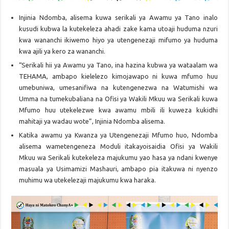
Injinia Ndomba, alisema kuwa serikali ya Awamu ya Tano inalo
kusudi kubwa la kutekeleza ahadi zake kama utoaji huduma nzuri
kwa wananchi ikiwemo hiyo ya utengenezaji mifumo ya huduma
kwa ajili ya kero za wananchi.
“Serikali hii ya Awamu ya Tano, ina hazina kubwa ya wataalam wa
TEHAMA, ambapo kielelezo kimojawapo ni kuwa mfumo huu
umebuniwa, umesanifiwa na kutengenezwa na Watumishi wa
Umma na tumekubaliana na Ofisi ya Wakili Mkuu wa Serikali kuwa
Mfumo huu utekelezwe kwa awamu mbili ili kuweza kukidhi
mahitaji ya wadau wote”, Injinia Ndomba alisema.
Katika awamu ya Kwanza ya Utengenezaji Mfumo huo, Ndomba
alisema wametengeneza Moduli itakayoisaidia Ofisi ya Wakili
Mkuu wa Serikali kutekeleza majukumu yao hasa ya ndani kwenye
masuala ya Usimamizi Mashauri, ambapo pia itakuwa ni nyenzo
muhimu wa utekelezaji majukumu kwa haraka.