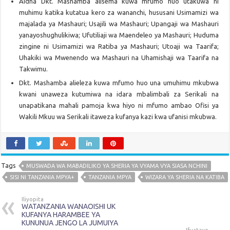
Aidha Dkt. Mashamba alisema kuwa mfumo huo utakuwa ni
muhimu katika kutatua kero za wananchi, hususani Usimamizi wa
majalada ya Mashauri; Usajili wa Mashauri; Upangaji wa Mashauri
yanayoshughulikiwa; Ufutiliaji wa Maendeleo ya Mashauri; Huduma
zingine ni Usimamizi wa Ratiba ya Mashauri; Utoaji wa Taarifa;
Uhakiki wa Mwenendo wa Mashauri na Uhamishaji wa Taarifa na
Takwimu.
Dkt. Mashamba alieleza kuwa mfumo huo una umuhimu mkubwa
kwani unaweza kutumiwa na idara mbalimbali za Serikali na
unapatikana mahali pamoja kwa hiyo ni mfumo ambao Ofisi ya
Wakili Mkuu wa Serikali itaweza kufanya kazi kwa ufanisi mkubwa.
Tags
MUSWADA WA MABADILIKO YA SHERIA YA VYAMA VYA SIASA NCHINI
SISI NI TANZANIA MPYA+
TANZANIA MPYA
WIZARA YA SHERIA NA KATIBA
Iliyopita
WATANZANIA WANAOISHI UK
KUFANYA HARAMBEE YA
KUNUNUA JENGO LA JUMUIYA
Ifuatayo