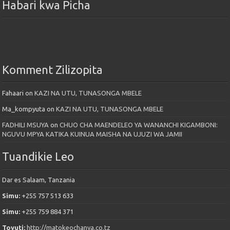
Habari kwa Picha
Komment Zilizopita
Fahaari
on
KAZI NA UTU, TUNASONGA MBELE
Ma_kompyuta
on
KAZI NA UTU, TUNASONGA MBELE
FADHILI MSUYA
on
CHUO CHA MAENDELEO YA WANANCHI KIGAMBONI:
NGUVU MPYA KATIKA KUINUA MAISHA NA UJUZI WA JAMII
Tuandikie Leo
Dar es Salaam, Tanzania
Simu:
+255 757 513 633
Simu:
+255 759 884 371
Tovuti:
http://matokeochanya.co.tz