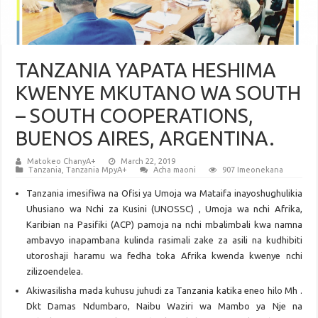
TANZANIA YAPATA HESHIMA
KWENYE MKUTANO WA SOUTH
– SOUTH COOPERATIONS,
BUENOS AIRES, ARGENTINA.
Matokeo ChanyA+
March 22, 2019
Tanzania
,
Tanzania MpyA+
Acha maoni
907 Imeonekana
Tanzania imesifiwa na Ofisi ya Umoja wa Mataifa inayoshughulikia
Uhusiano wa Nchi za Kusini (UNOSSC) , Umoja wa nchi Afrika,
Karibian na Pasifiki (ACP) pamoja na nchi mbalimbali kwa namna
ambavyo inapambana kulinda rasimali zake za asili na kudhibiti
utoroshaji haramu wa fedha toka Afrika kwenda kwenye nchi
zilizoendelea.
Akiwasilisha mada kuhusu juhudi za Tanzania katika eneo hilo Mh .
Dkt Damas Ndumbaro, Naibu Waziri wa Mambo ya Nje na