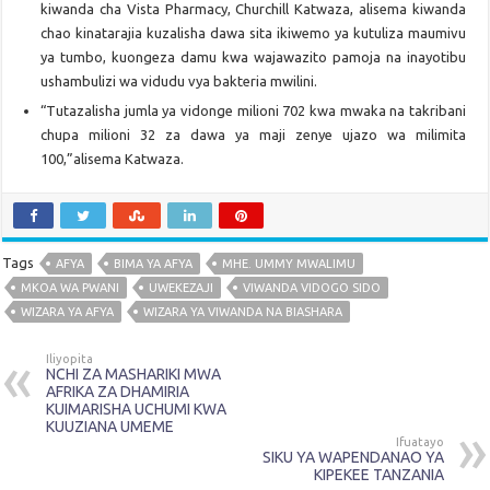
kiwanda cha Vista Pharmacy, Churchill Katwaza, alisema kiwanda
chao kinatarajia kuzalisha dawa sita ikiwemo ya kutuliza maumivu
ya tumbo, kuongeza damu kwa wajawazito pamoja na inayotibu
ushambulizi wa vidudu vya bakteria mwilini.
“Tutazalisha jumla ya vidonge milioni 702 kwa mwaka na takribani
chupa milioni 32 za dawa ya maji zenye ujazo wa milimita
100,”alisema Katwaza.
Tags
AFYA
BIMA YA AFYA
MHE. UMMY MWALIMU
MKOA WA PWANI
UWEKEZAJI
VIWANDA VIDOGO SIDO
WIZARA YA AFYA
WIZARA YA VIWANDA NA BIASHARA
Iliyopita
NCHI ZA MASHARIKI MWA
AFRIKA ZA DHAMIRIA
KUIMARISHA UCHUMI KWA
KUUZIANA UMEME
Ifuatayo
SIKU YA WAPENDANAO YA
KIPEKEE TANZANIA