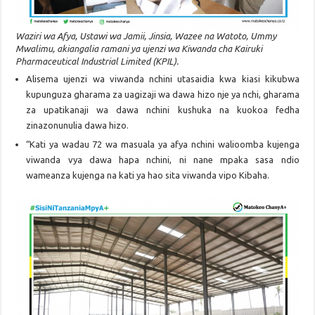
Waziri wa Afya, Ustawi wa Jamii, Jinsia, Wazee na Watoto, Ummy
Mwalimu, akiangalia ramani ya ujenzi wa Kiwanda cha Kairuki
Pharmaceutical Industrial Limited (KPIL).
Alisema ujenzi wa viwanda nchini utasaidia kwa kiasi kikubwa
kupunguza gharama za uagizaji wa dawa hizo nje ya nchi, gharama
za upatikanaji wa dawa nchini kushuka na kuokoa fedha
zinazonunulia dawa hizo.
“Kati ya wadau 72 wa masuala ya afya nchini walioomba kujenga
viwanda vya dawa hapa nchini, ni nane mpaka sasa ndio
wameanza kujenga na kati ya hao sita viwanda vipo Kibaha.