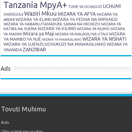
Tanzania MpyA+
UCHUMI
TUME YA UCHAGUZI
Waziri Mkuu
WIZARA YA AFYA
WIZARA YA
UWEKEZAJI
ARDHI
WIZARA YA ELIMU
WIZARA YA FEDHA NA MIPANGO
WIZARA YA HABARI,UTAMADUNI, SANAA NA MICHEZO
WIZARA YA
WIZARA YA KILIMO
KATIBA NA SHERIA
WIZARA YA KILIMO
WIZARA
Wizara ya Maji
WIZARA
YA MADINI
WIZARA YA MALIASILI NA UTALII
WIZARA YA NISHATI
YA MAMBO YA NJE
WIZARA YA MAWASILIANO
WIZARA YA UJENZI,UCHUKUZI NA MAWASILIANO
WIZARA YA
ZANZIBAR
VIWANDA
Ads
Tovuti Muhimu
Ikulu
Ofisi ya Makamu wa Rais