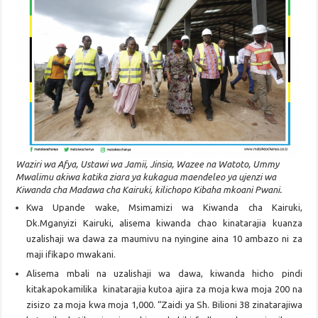
Waziri wa Afya, Ustawi wa Jamii, Jinsia, Wazee na Watoto, Ummy
Mwalimu akiwa katika ziara ya kukagua maendeleo ya ujenzi wa
Kiwanda cha Madawa cha Kairuki, kilichopo Kibaha mkoani Pwani.
Kwa Upande wake, Msimamizi wa Kiwanda cha Kairuki,
Dk.Mganyizi Kairuki, alisema kiwanda chao kinatarajia kuanza
uzalishaji wa dawa za maumivu na nyingine aina 10 ambazo ni za
maji ifikapo mwakani.
Alisema mbali na uzalishaji wa dawa, kiwanda hicho pindi
kitakapokamilika kinatarajia kutoa ajira za moja kwa moja 200 na
zisizo za moja kwa moja 1,000. “Zaidi ya Sh. Bilioni 38 zinatarajiwa