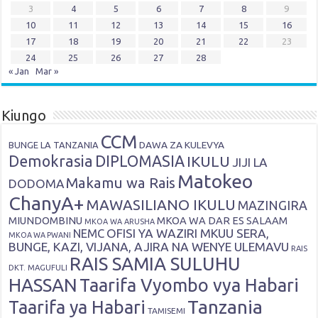
3
4
5
6
7
8
9
10
11
12
13
14
15
16
17
18
19
20
21
22
23
24
25
26
27
28
« Jan
Mar »
Kiungo
CCM
DAWA ZA KULEVYA
BUNGE LA TANZANIA
Demokrasia
DIPLOMASIA
IKULU
JIJI LA
Matokeo
Makamu wa Rais
DODOMA
ChanyA+
MAWASILIANO IKULU
MAZINGIRA
MIUNDOMBINU
MKOA WA DAR ES SALAAM
MKOA WA ARUSHA
OFISI YA WAZIRI MKUU SERA,
NEMC
MKOA WA PWANI
BUNGE, KAZI, VIJANA, AJIRA NA WENYE ULEMAVU
RAIS
RAIS SAMIA SULUHU
DKT. MAGUFULI
HASSAN
Taarifa Vyombo vya Habari
Tanzania
Taarifa ya Habari
TAMISEMI