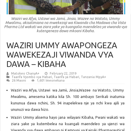
Waziri wa Afya, Ustawi wa Jamii, Jinsia, Wazee na Watoto, Ummy
Mwalimu, akisalimiana na mwekezaji wa Kiwanda cha Madawa cha Vista
Pharma Ltd wakati wa ziara yake ya kuangalia maendeleo ya viwanda vya
kutengeneza dawa mkoani Kibaha.
WAZIRI UMMY AWAPONGEZA
WAWEKEZAJI VIWANDA VYA
DAWA – KIBAHA
Matokeo ChanyA+
February 22, 2019
Taarifa Vyombo vya Habari
,
Taarifa ya Habari
,
Tanzania MpyA+
26 Maoni
1,601 Imeonekana
Waziri wa Afya, Ustawi wa Jamii, Jinsia,Wazee na Watoto, Ummy
Mwalimu, amesema katika kila Sh. 100 ambayo Serikali inatumia
kununua dawa nchini, Sh. 94 inapelekwa nje ya nchi kwa ajili ya
ununuzi wa dawa hizo.
Waziri Ummy alisema hayo jana wilayani Kibaha, Pwani wakati wa
ziara yake ya kutembelea na kuangali maendeleo ya ujenzi wa
Viwanda vya dawa ambavyo ni Kampuni ya Kairuki Pharmaceutical