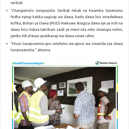
serikali.
“Changamoto tunayopitia Serikali mbali na kwamba tunatumia
fedha nyingi katika uagizaji wa dawa, bado dawa hizi zinachelewa
kufika, Bohari ya Dawa (MSD) imekuwa ikiagiza dawa nje ya nchi na
dawa hizo hukaa takribani zaidi ya miezi sita ndio zinaingia nchini,
jambo hili ufanya upatikanaji wa dawa usiwe rahisi.
“Hivyo tunaposema upo umuhimu wa ujenzi wa viwanda vya dawa
tunamaanisha,” alisema.