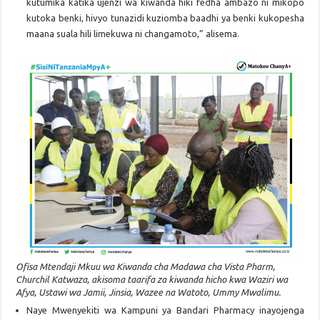
kutumika katika ujenzi wa kiwanda hiki fedha ambazo ni mikopo
kutoka benki, hivyo tunazidi kuziomba baadhi ya benki kukopesha
maana suala hili limekuwa ni changamoto,” alisema.
Ofisa Mtendaji Mkuu wa Kiwanda cha Madawa cha Vista Pharm,
Churchil Katwaza, akisoma taarifa za kiwanda hicho kwa Waziri wa
Afya, Ustawi wa Jamii, Jinsia, Wazee na Watoto, Ummy Mwalimu.
Naye Mwenyekiti wa Kampuni ya Bandari Pharmacy inayojenga