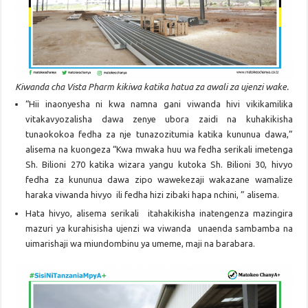
Kiwanda cha Vista Pharm kikiwa katika hatua za awali za ujenzi wake.
“Hii inaonyesha ni kwa namna gani viwanda hivi vikikamilika
vitakavyozalisha dawa zenye ubora zaidi na kuhakikisha
tunaokokoa fedha za nje tunazozitumia katika kununua dawa,”
alisema na kuongeza “Kwa mwaka huu wa fedha serikali imetenga
Sh. Bilioni 270 katika wizara yangu kutoka Sh. Bilioni 30, hivyo
fedha za kununua dawa zipo wawekezaji wakazane wamalize
haraka viwanda hivyo ili fedha hizi zibaki hapa nchini, ” alisema.
Hata hivyo, alisema serikali itahakikisha inatengenza mazingira
mazuri ya kurahisisha ujenzi wa viwanda unaenda sambamba na
uimarishaji wa miundombinu ya umeme, maji na barabara.