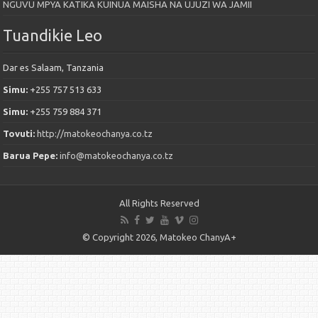
NGUVU MPYA KATIKA KUINUA MAISHA NA UJUZI WA JAMII
Tuandikie Leo
Dar es Salaam, Tanzania
Simu:
+255 757 513 633
Simu:
+255 759 884 371
Tovuti:
http://matokeochanya.co.tz
Barua Pepe:
info@matokeochanya.co.tz
All Rights Reserved
© Copyright 2026, Matokeo ChanyA+