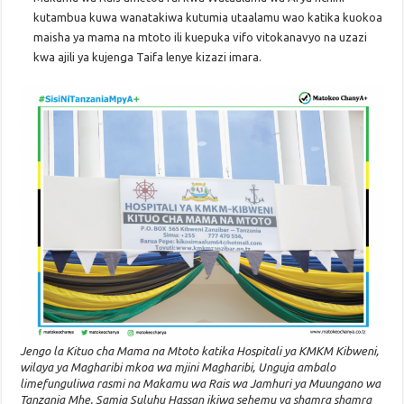
kutambua kuwa wanatakiwa kutumia utaalamu wao katika kuokoa
maisha ya mama na mtoto ili kuepuka vifo vitokanavyo na uzazi
kwa ajili ya kujenga Taifa lenye kizazi imara.
Jengo la Kituo cha Mama na Mtoto katika Hospitali ya KMKM Kibweni,
wilaya ya Magharibi mkoa wa mjini Magharibi, Unguja ambalo
limefunguliwa rasmi na Makamu wa Rais wa Jamhuri ya Muungano wa
Tanzania Mhe. Samia Suluhu Hassan ikiwa sehemu ya shamra shamra