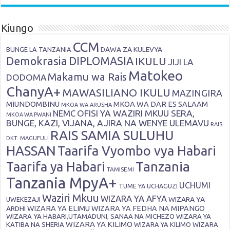
Kiungo
CCM
DAWA ZA KULEVYA
BUNGE LA TANZANIA
Demokrasia
DIPLOMASIA
IKULU
JIJI LA
Matokeo
Makamu wa Rais
DODOMA
ChanyA+
MAWASILIANO IKULU
MAZINGIRA
MIUNDOMBINU
MKOA WA DAR ES SALAAM
MKOA WA ARUSHA
OFISI YA WAZIRI MKUU SERA,
NEMC
MKOA WA PWANI
BUNGE, KAZI, VIJANA, AJIRA NA WENYE ULEMAVU
RAIS
RAIS SAMIA SULUHU
DKT. MAGUFULI
HASSAN
Taarifa Vyombo vya Habari
Tanzania
Taarifa ya Habari
TAMISEMI
Tanzania MpyA+
UCHUMI
TUME YA UCHAGUZI
Waziri Mkuu
WIZARA YA AFYA
WIZARA YA
UWEKEZAJI
ARDHI
WIZARA YA ELIMU
WIZARA YA FEDHA NA MIPANGO
WIZARA YA HABARI,UTAMADUNI, SANAA NA MICHEZO
WIZARA YA
WIZARA YA KILIMO
KATIBA NA SHERIA
WIZARA YA KILIMO
WIZARA