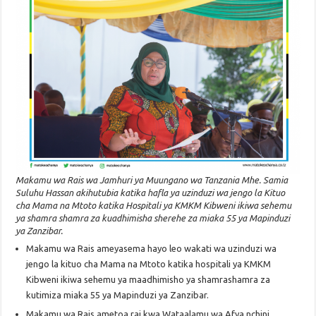
Makamu wa Rais wa Jamhuri ya Muungano wa Tanzania Mhe. Samia
Suluhu Hassan akihutubia katika hafla ya uzinduzi wa jengo la Kituo
cha Mama na Mtoto katika Hospitali ya KMKM Kibweni ikiwa sehemu
ya shamra shamra za kuadhimisha sherehe za miaka 55 ya Mapinduzi
ya Zanzibar.
Makamu wa Rais ameyasema hayo leo wakati wa uzinduzi wa
jengo la kituo cha Mama na Mtoto katika hospitali ya KMKM
Kibweni ikiwa sehemu ya maadhimisho ya shamrashamra za
kutimiza miaka 55 ya Mapinduzi ya Zanzibar.
Makamu wa Rais ametoa rai kwa Wataalamu wa Afya nchini