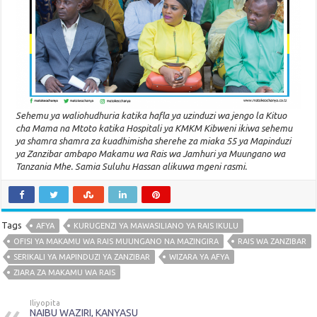
Sehemu ya waliohudhuria katika hafla ya uzinduzi wa jengo la Kituo
cha Mama na Mtoto katika Hospitali ya KMKM Kibweni ikiwa sehemu
ya shamra shamra za kuadhimisha sherehe za miaka 55 ya Mapinduzi
ya Zanzibar ambapo Makamu wa Rais wa Jamhuri ya Muungano wa
Tanzania Mhe. Samia Suluhu Hassan alikuwa mgeni rasmi.
Tags
AFYA
KURUGENZI YA MAWASILIANO YA RAIS IKULU
OFISI YA MAKAMU WA RAIS MUUNGANO NA MAZINGIRA
RAIS WA ZANZIBAR
SERIKALI YA MAPINDUZI YA ZANZIBAR
WIZARA YA AFYA
ZIARA ZA MAKAMU WA RAIS
Iliyopita
NAIBU WAZIRI, KANYASU