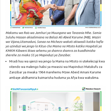
Makamu wa Rais wa Jamhuri ya Muungano wa Tanzania Mhe. Samia
Suluhu Hassan akisalimiana na
Balozi Ali Abeid Karume (MB), Waziri
wa Vijana,
Utamaduni, Sanaa na Michezo
wakati akiwasili katika hafla
ya uzinduzi wa jengo la Kituo cha Mama na Mtoto katika Hospitali ya
KMKM Kibweni ikiwa sehemu ya shamra shamra za kuadhimisha
sherehe za miaka 55 ya Mapinduzi ya Zanzibar.
Mradi huu wa ujenzi wa jengo la Mama na Mtoto ni utekelezaji kwa
vitendo wa malengo halisi ya mwasisi wa Mapinduzi Matukufu za
Zanzibar ya mwaka 1964 marehemu Mzee Abeid Amani Karume
ambaye alidhamiria kuimarisha huduma ya Afya kwa wakulima.