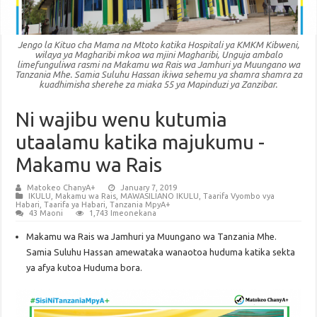
Jengo la Kituo cha Mama na Mtoto katika Hospitali ya KMKM Kibweni,
wilaya ya Magharibi mkoa wa mjini Magharibi, Unguja ambalo
limefunguliwa rasmi na Makamu wa Rais wa Jamhuri ya Muungano wa
Tanzania Mhe. Samia Suluhu Hassan ikiwa sehemu ya shamra shamra za
kuadhimisha sherehe za miaka 55 ya Mapinduzi ya Zanzibar.
Ni wajibu wenu kutumia
utaalamu katika majukumu -
Makamu wa Rais
Matokeo ChanyA+
January 7, 2019
IKULU
,
Makamu wa Rais
,
MAWASILIANO IKULU
,
Taarifa Vyombo vya
Habari
,
Taarifa ya Habari
,
Tanzania MpyA+
43 Maoni
1,743 Imeonekana
Makamu wa Rais wa Jamhuri ya Muungano wa Tanzania Mhe.
Samia Suluhu Hassan amewataka wanaotoa huduma katika sekta
ya afya kutoa Huduma bora.