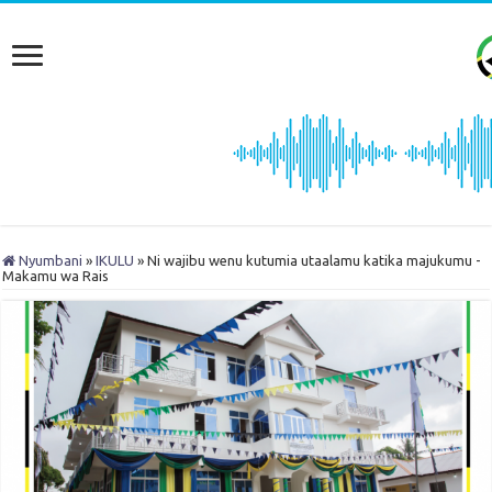
Nyumbani
»
IKULU
»
Ni wajibu wenu kutumia utaalamu katika majukumu -
Makamu wa Rais