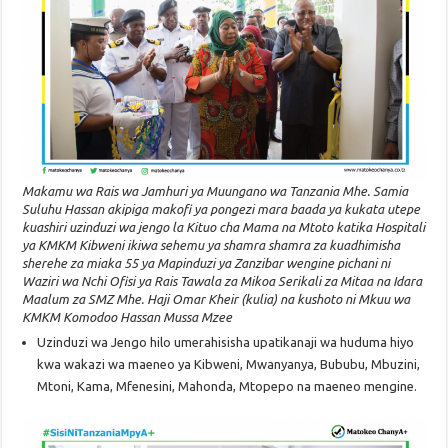
Makamu wa Rais wa Jamhuri ya Muungano wa Tanzania Mhe. Samia
Suluhu Hassan akipiga makofi ya pongezi mara baada ya kukata utepe
kuashiri uzinduzi wa jengo la Kituo cha Mama na Mtoto katika Hospitali
ya KMKM Kibweni ikiwa sehemu ya shamra shamra za kuadhimisha
sherehe za miaka 55 ya Mapinduzi ya Zanzibar wengine pichani ni
Waziri wa Nchi Ofisi ya Rais Tawala za Mikoa Serikali za Mitaa na Idara
Maalum za SMZ Mhe. Haji Omar Kheir (kulia) na kushoto ni Mkuu wa
KMKM Komodoo Hassan Mussa Mzee
Uzinduzi wa Jengo hilo umerahisisha upatikanaji wa huduma hiyo
kwa wakazi wa maeneo ya Kibweni, Mwanyanya, Bububu, Mbuzini,
Mtoni, Kama, Mfenesini, Mahonda, Mtopepo na maeneo mengine.