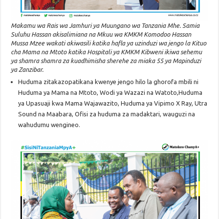
Makamu wa Rais wa Jamhuri ya Muungano wa Tanzania Mhe. Samia
Suluhu Hassan akisalimiana na Mkuu wa KMKM Komodoo Hassan
Mussa Mzee wakati akiwasili katika hafla ya uzinduzi wa jengo la Kituo
cha Mama na Mtoto katika Hospitali ya KMKM Kibweni ikiwa sehemu
ya shamra shamra za kuadhimisha sherehe za miaka 55 ya Mapinduzi
ya Zanzibar.
Huduma zitakazopatikana kwenye jengo hilo la ghorofa mbili ni
Huduma ya Mama na Mtoto, Wodi ya Wazazi na Watoto,Huduma
ya Upasuaji kwa Mama Wajawazito, Huduma ya Vipimo X Ray, Utra
Sound na Maabara, Ofisi za huduma za madaktari, wauguzi na
wahudumu wengineo.