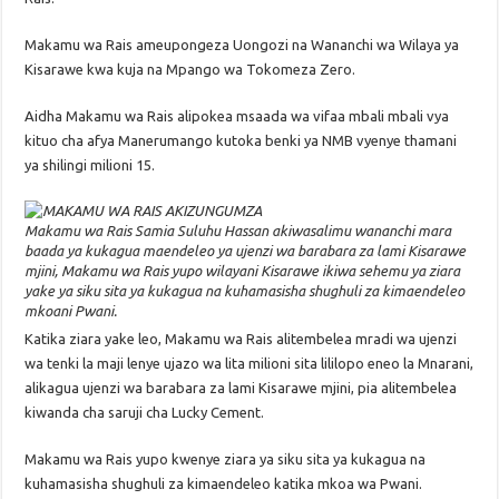
Makamu wa Rais ameupongeza Uongozi na Wananchi wa Wilaya ya
Kisarawe kwa kuja na Mpango wa Tokomeza Zero.
Aidha Makamu wa Rais alipokea msaada wa vifaa mbali mbali vya
kituo cha afya Manerumango kutoka benki ya NMB vyenye thamani
ya shilingi milioni 15.
Makamu wa Rais Samia Suluhu Hassan akiwasalimu wananchi mara
baada ya kukagua maendeleo ya ujenzi wa barabara za lami Kisarawe
mjini, Makamu wa Rais yupo wilayani Kisarawe ikiwa sehemu ya ziara
yake ya siku sita ya kukagua na kuhamasisha shughuli za kimaendeleo
mkoani Pwani.
Katika ziara yake leo, Makamu wa Rais alitembelea mradi wa ujenzi
wa tenki la maji lenye ujazo wa lita milioni sita lililopo eneo la Mnarani,
alikagua ujenzi wa barabara za lami Kisarawe mjini, pia alitembelea
kiwanda cha saruji cha Lucky Cement.
Makamu wa Rais yupo kwenye ziara ya siku sita ya kukagua na
kuhamasisha shughuli za kimaendeleo katika mkoa wa Pwani.