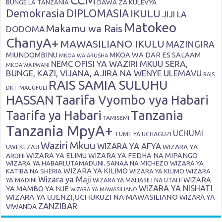
DAWA ZA KULEVYA
BUNGE LA TANZANIA
Demokrasia
DIPLOMASIA
IKULU
JIJI LA
Matokeo
Makamu wa Rais
DODOMA
ChanyA+
MAWASILIANO IKULU
MAZINGIRA
MIUNDOMBINU
MKOA WA DAR ES SALAAM
MKOA WA ARUSHA
OFISI YA WAZIRI MKUU SERA,
NEMC
MKOA WA PWANI
BUNGE, KAZI, VIJANA, AJIRA NA WENYE ULEMAVU
RAIS
RAIS SAMIA SULUHU
DKT. MAGUFULI
HASSAN
Taarifa Vyombo vya Habari
Tanzania
Taarifa ya Habari
TAMISEMI
Tanzania MpyA+
UCHUMI
TUME YA UCHAGUZI
Waziri Mkuu
WIZARA YA AFYA
WIZARA YA
UWEKEZAJI
ARDHI
WIZARA YA ELIMU
WIZARA YA FEDHA NA MIPANGO
WIZARA YA HABARI,UTAMADUNI, SANAA NA MICHEZO
WIZARA YA
WIZARA YA KILIMO
KATIBA NA SHERIA
WIZARA YA KILIMO
WIZARA
Wizara ya Maji
WIZARA
YA MADINI
WIZARA YA MALIASILI NA UTALII
WIZARA YA NISHATI
YA MAMBO YA NJE
WIZARA YA MAWASILIANO
WIZARA YA UJENZI,UCHUKUZI NA MAWASILIANO
WIZARA YA
ZANZIBAR
VIWANDA