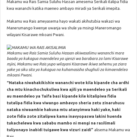
Makamu wa Rais Samia Suluhu Hassan amesema Serikali italipa fidia
kwa wananchi katika maeneo ambayo miradi ya Serikali imepita.
Makamu wa Rais ameyasema hayo wakati akihutubia wakazi wa
Manerumango kwenye uwanja wa shule ya msingi Maneromango
wilayani Kisarawe mkoani Pwani.
Makamu wa Rais Samia Suluhu Hassan akiwasalimu wananchi mara
baada ya kukagua maendeleo ya ujenzi wa barabara za lami Kisarawe
mjini, Makamu wa Rais yupo wilayani Kisarawe ikiwa sehemu ya ziara
yake ya siku sita ya kukagua na kuhamasisha shughuli za kimaendeleo
mkoani Pwani.
“Nataka niwahakikishie wananchi wote kila kipande cha ardhi
cha mtu kinachochukuliwa kwa ajili ya maendeleo ya Serikali
au maendeleo ya Taifa basi kipande kile kitalipiwa fidia
tutalipa fidia kwa viwango ambavyo sheria zetu zinaruhusu
nataka niwaambie hakuna mtu atanyimwa haki yake, haki
zote fidia zote zitalipwa kama inavyopaswa lakini huenda
tukachelewa kwa sababu mambo ni mengi na rasilimali
tuliyonayo inabidi tuigawe kwa vizuri zaidi”
alisema Makamu wa
Rais.