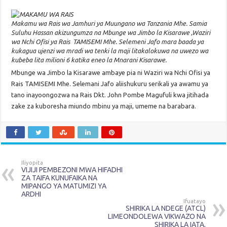
Makamu wa Rais wa Jamhuri ya Muungano wa Tanzania Mhe. Samia
Suluhu Hassan akizungumza na Mbunge wa Jimbo la Kisarawe ,Waziri
wa Nchi Ofisi ya Rais TAMISEMI Mhe. Selemeni Jafo mara baada ya
kukagua ujenzi wa mradi wa tenki la maji litakalokuwa na uwezo wa
kubeba lita milioni 6 katika eneo la Mnarani Kisarawe.
Mbunge wa Jimbo la Kisarawe ambaye pia ni Waziri wa Nchi Ofisi ya
Rais TAMISEMI Mhe. Selemani Jafo aliishukuru serikali ya awamu ya
tano inayoongozwa na Rais Dkt. John Pombe Magufuli kwa jitihada
zake za kuboresha miundo mbinu ya maji, umeme na barabara.
Iliyopita
VIJIJI PEMBEZONI MWA HIFADHI
ZA TAIFA KUNUFAIKA NA
MIPANGO YA MATUMIZI YA
ARDHI
Ifuatayo
SHIRIKA LA NDEGE (ATCL)
LIMEONDOLEWA VIKWAZO NA
SHIRIKA LA IATA.