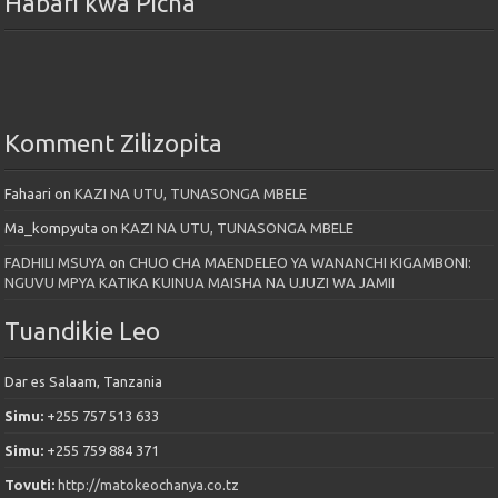
Habari kwa Picha
Komment Zilizopita
Fahaari
on
KAZI NA UTU, TUNASONGA MBELE
Ma_kompyuta
on
KAZI NA UTU, TUNASONGA MBELE
FADHILI MSUYA
on
CHUO CHA MAENDELEO YA WANANCHI KIGAMBONI:
NGUVU MPYA KATIKA KUINUA MAISHA NA UJUZI WA JAMII
Tuandikie Leo
Dar es Salaam, Tanzania
Simu:
+255 757 513 633
Simu:
+255 759 884 371
Tovuti:
http://matokeochanya.co.tz