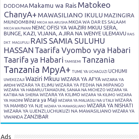
Matokeo
Makamu wa Rais
DODOMA
ChanyA+
MAWASILIANO IKULU
MAZINGIRA
MIUNDOMBINU
MKOA WA DAR ES SALAAM
MKOA WA ARUSHA
OFISI YA WAZIRI MKUU SERA,
NEMC
MKOA WA PWANI
BUNGE, KAZI, VIJANA, AJIRA NA WENYE ULEMAVU
RAIS
RAIS SAMIA SULUHU
DKT. MAGUFULI
HASSAN
Taarifa Vyombo vya Habari
Tanzania
Taarifa ya Habari
TAMISEMI
Tanzania MpyA+
UCHUMI
TUME YA UCHAGUZI
Waziri Mkuu
WIZARA YA AFYA
WIZARA YA
UWEKEZAJI
ARDHI
WIZARA YA ELIMU
WIZARA YA FEDHA NA MIPANGO
WIZARA YA HABARI,UTAMADUNI, SANAA NA MICHEZO
WIZARA YA
WIZARA YA KILIMO
KATIBA NA SHERIA
WIZARA YA KILIMO
WIZARA
Wizara ya Maji
WIZARA
YA MADINI
WIZARA YA MALIASILI NA UTALII
WIZARA YA NISHATI
YA MAMBO YA NJE
WIZARA YA MAWASILIANO
WIZARA YA UJENZI,UCHUKUZI NA MAWASILIANO
WIZARA YA
ZANZIBAR
VIWANDA
Ads