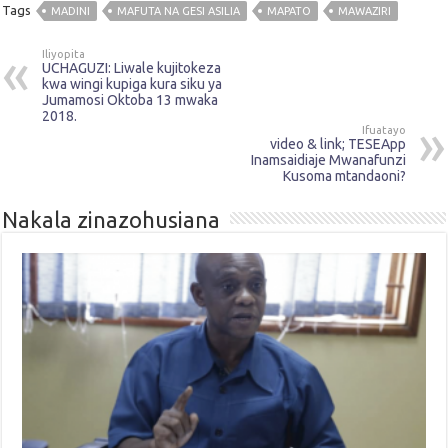
Tags
MADINI
MAFUTA NA GESI ASILIA
MAPATO
MAWAZIRI
Iliyopita
UCHAGUZI: Liwale kujitokeza
kwa wingi kupiga kura siku ya
Jumamosi Oktoba 13 mwaka
2018.
Ifuatayo
video & link; TESEApp
Inamsaidiaje Mwanafunzi
Kusoma mtandaoni?
Nakala zinazohusiana