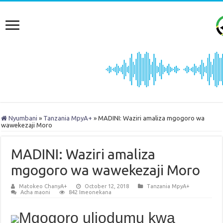
Nyumbani
»
Tanzania MpyA+
»
MADINI: Waziri amaliza mgogoro wa
wawekezaji Moro
MADINI: Waziri amaliza
mgogoro wa wawekezaji Moro
Matokeo ChanyA+
October 12, 2018
Tanzania MpyA+
Acha maoni
842 Imeonekana
Mgogoro uliodumu kwa