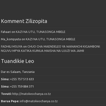
Komment Zilizopita
Fahaari
on
KAZI NA UTU, TUNASONGA MBELE
Ma_kompyuta
on
KAZI NA UTU, TUNASONGA MBELE
FADHILI MSUYA
on
CHUO CHA MAENDELEO YA WANANCHI KIGAMBONI:
NGUVU MPYA KATIKA KUINUA MAISHA NA UJUZI WA JAMII
Tuandikie Leo
Dar es Salaam, Tanzania
Simu:
+255 757 513 633
Simu:
+255 759 884 371
Tovuti:
http://matokeochanya.co.tz
Barua Pepe:
info@matokeochanya.co.tz