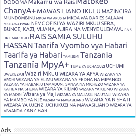
Matokeo
Makamu wa Rais
DODOMA
ChanyA+
MAWASILIANO IKULU
MAZINGIRA
MIUNDOMBINU
MKOA WA DAR ES SALAAM
MKOA WA ARUSHA
OFISI YA WAZIRI MKUU SERA,
NEMC
MKOA WA PWANI
BUNGE, KAZI, VIJANA, AJIRA NA WENYE ULEMAVU
RAIS
RAIS SAMIA SULUHU
DKT. MAGUFULI
HASSAN
Taarifa Vyombo vya Habari
Tanzania
Taarifa ya Habari
TAMISEMI
Tanzania MpyA+
UCHUMI
TUME YA UCHAGUZI
Waziri Mkuu
WIZARA YA AFYA
WIZARA YA
UWEKEZAJI
ARDHI
WIZARA YA ELIMU
WIZARA YA FEDHA NA MIPANGO
WIZARA YA HABARI,UTAMADUNI, SANAA NA MICHEZO
WIZARA YA
WIZARA YA KILIMO
KATIBA NA SHERIA
WIZARA YA KILIMO
WIZARA
Wizara ya Maji
WIZARA
YA MADINI
WIZARA YA MALIASILI NA UTALII
WIZARA YA NISHATI
YA MAMBO YA NJE
WIZARA YA MAWASILIANO
WIZARA YA UJENZI,UCHUKUZI NA MAWASILIANO
WIZARA YA
ZANZIBAR
VIWANDA
Ads