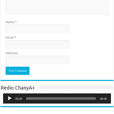
Name
*
Email
*
Website
Redio ChanyA+
Audio
Player
00:00
00:00