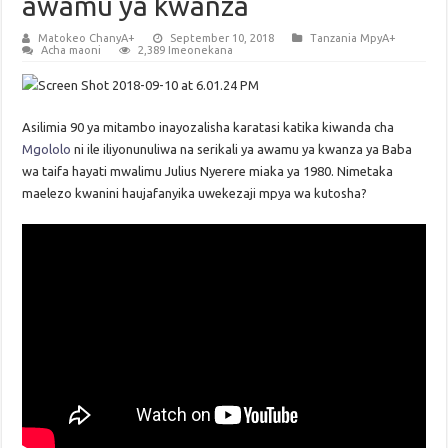
awamu ya kwanza
Matokeo ChanyA+
September 10, 2018
Tanzania MpyA+
Acha maoni
2,389 Imeonekana
Asilimia 90 ya mitambo inayozalisha karatasi katika kiwanda cha
Mgololo
ni ile iliyonunuliwa na serikali ya awamu ya kwanza ya Baba
wa taifa hayati mwalimu Julius Nyerere miaka ya 1980. Nimetaka
maelezo kwanini haujafanyika uwekezaji mpya wa kutosha?