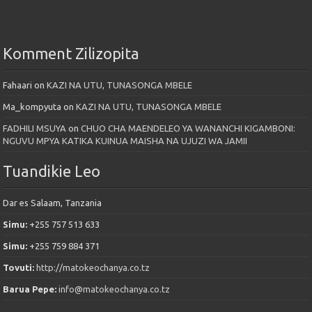
Komment Zilizopita
Fahaari
on
KAZI NA UTU, TUNASONGA MBELE
Ma_kompyuta
on
KAZI NA UTU, TUNASONGA MBELE
FADHILI MSUYA
on
CHUO CHA MAENDELEO YA WANANCHI KIGAMBONI:
NGUVU MPYA KATIKA KUINUA MAISHA NA UJUZI WA JAMII
Tuandikie Leo
Dar es Salaam, Tanzania
Simu:
+255 757 513 633
Simu:
+255 759 884 371
Tovuti:
http://matokeochanya.co.tz
Barua Pepe:
info@matokeochanya.co.tz