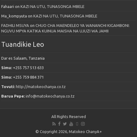
Fahaari
on
KAZI NA UTU, TUNASONGA MBELE
Ma_kompyuta
on
KAZI NA UTU, TUNASONGA MBELE
FADHILI MSUYA
on
CHUO CHA MAENDELEO YA WANANCHI KIGAMBONI:
NGUVU MPYA KATIKA KUINUA MAISHA NA UJUZI WA JAMII
Tuandikie Leo
Dar es Salaam, Tanzania
Simu:
+255 757 513 633
Simu:
+255 759 884 371
Tovuti:
http://matokeochanya.co.tz
Barua Pepe:
info@matokeochanya.co.tz
All Rights Reserved
© Copyright 2026, Matokeo ChanyA+