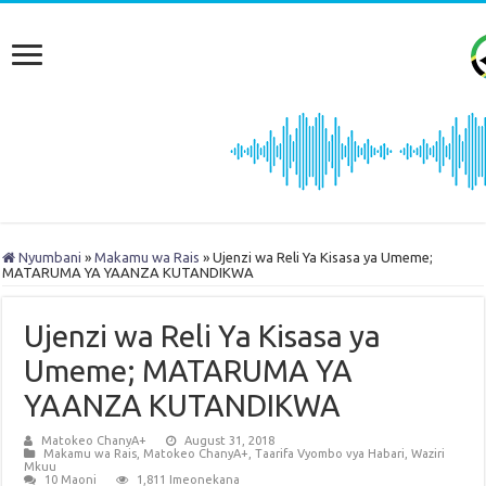
Nyumbani
»
Makamu wa Rais
»
Ujenzi wa Reli Ya Kisasa ya Umeme;
MATARUMA YA YAANZA KUTANDIKWA
Ujenzi wa Reli Ya Kisasa ya
Umeme; MATARUMA YA
YAANZA KUTANDIKWA
Matokeo ChanyA+
August 31, 2018
Makamu wa Rais
,
Matokeo ChanyA+
,
Taarifa Vyombo vya Habari
,
Waziri
Mkuu
10 Maoni
1,811 Imeonekana