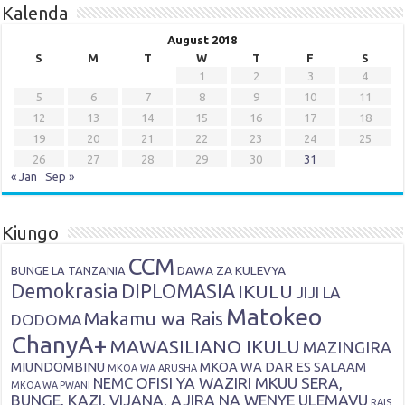
Kalenda
August 2018
S
M
T
W
T
F
S
1
2
3
4
5
6
7
8
9
10
11
12
13
14
15
16
17
18
19
20
21
22
23
24
25
26
27
28
29
30
31
« Jan
Sep »
Kiungo
CCM
DAWA ZA KULEVYA
BUNGE LA TANZANIA
Demokrasia
DIPLOMASIA
IKULU
JIJI LA
Matokeo
Makamu wa Rais
DODOMA
ChanyA+
MAWASILIANO IKULU
MAZINGIRA
MIUNDOMBINU
MKOA WA DAR ES SALAAM
MKOA WA ARUSHA
OFISI YA WAZIRI MKUU SERA,
NEMC
MKOA WA PWANI
BUNGE, KAZI, VIJANA, AJIRA NA WENYE ULEMAVU
RAIS