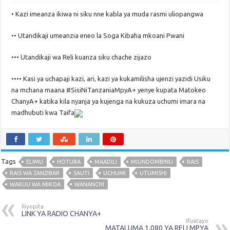
• Kazi imeanza ikiwa ni siku nne kabla ya muda rasmi uliopangwa
•• Utandikaji umeanzia eneo la Soga Kibaha mkoani Pwani
••• Utandikaji wa Reli kuanza siku chache zijazo
•••• Kasi ya uchapaji kazi, ari, kazi ya kukamilisha ujenzi yazidi Usiku
na mchana maana #SisiNiTanzaniaMpyA+ yenye kupata Matokeo
ChanyA+ katika kila nyanja ya kujenga na kukuza uchumi imara na
madhubuti kwa Taifa
Tags
ELIMU
HOTUBA
MAADILI
MIUNDOMBINU
RAIS
RAIS WA ZANZIBAR
SAUTI
UCHUMI
UTUMISHI
WAKUU WA MIKOA
WANANCHI
Iliyopita
LINK YA RADIO CHANYA+
Ifuatayo
MATALUMA 1,080 YA RELI MPYA