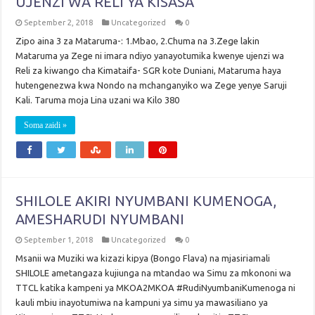
UJENZI WA RELI YA KISASA
September 2, 2018
Uncategorized
0
Zipo aina 3 za Mataruma-: 1.Mbao, 2.Chuma na 3.Zege lakin
Mataruma ya Zege ni imara ndiyo yanayotumika kwenye ujenzi wa
Reli za kiwango cha Kimataifa- SGR kote Duniani, Mataruma haya
hutengenezwa kwa Nondo na mchanganyiko wa Zege yenye Saruji
Kali. Taruma moja Lina uzani wa Kilo 380
Soma zaidi »
SHILOLE AKIRI NYUMBANI KUMENOGA,
AMESHARUDI NYUMBANI
September 1, 2018
Uncategorized
0
Msanii wa Muziki wa kizazi kipya (Bongo Flava) na mjasiriamali
SHILOLE ametangaza kujiunga na mtandao wa Simu za mkononi wa
TTCL katika kampeni ya MKOA2MKOA #RudiNyumbaniKumenoga ni
kauli mbiu inayotumiwa na kampuni ya simu ya mawasiliano ya