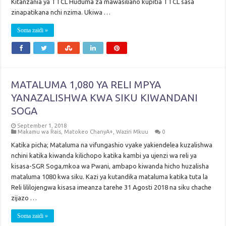
Kitanzania ya TTCL Huduma za mawasiliano kupitia TTCL sasa
zinapatikana nchi nzima. Ukiwa …
Soma zaidi »
MATALUMA 1,080 YA RELI MPYA
YANAZALISHWA KWA SIKU KIWANDANI
SOGA
September 1, 2018
Makamu wa Rais
,
Matokeo ChanyA+
,
Waziri Mkuu
0
Katika picha; Mataluma na vifungashio vyake yakiendelea kuzalishwa
nchini katika kiwanda kilichopo katika kambi ya ujenzi wa reli ya
kisasa-SGR Soga,mkoa wa Pwani, ambapo kiwanda hicho huzalisha
mataluma 1080 kwa siku. Kazi ya kutandika mataluma katika tuta la
Reli lililojengwa kisasa imeanza tarehe 31 Agosti 2018 na siku chache
zijazo …
Soma zaidi »