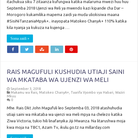
itachukua siku 7 zitaanza kufungwa katika malaruma mwezi huu huu
Septemba 2018 Ujenzi wa Reli ya mwendo kazi kipande cha Dar –
Morogoro kukamilika mapema zaidi ya muda uliokisiwa maana
#SisiNiTanzaniaMpyA+.. inayopata Matokeo ChanyA+ 110% katika
kila nyanja ya kukuza na kujenga …
Soma zaidi »
RAIS MAGUFULI KUSHUDIA UTIAJI SAINI
WA MKATABA WA UJENZI WA MELI
September 3, 2018
Makamu wa Rais
,
Matokeo ChanyA+
,
Taarifa Vyombo vya Habari
,
Waziri
Mkuu
0
Mhe. Rais Dkt John Magufuli leo Septemba 03, 2018 atashuhudia
utiaji saini wa mkataba wa ujenzi wa meli mpya na chelezo katika
Ziwa Victoria, tukio hili linafanyika Jiji Mwanza. Na litarushwa moja
kwa moja na TBC1, Azam Tv, ikulu.go.tz na millarday.com