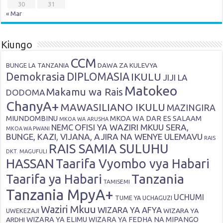
30
31
« Mar
Kiungo
CCM
DAWA ZA KULEVYA
BUNGE LA TANZANIA
Demokrasia
DIPLOMASIA
IKULU
JIJI LA
Matokeo
Makamu wa Rais
DODOMA
ChanyA+
MAWASILIANO IKULU
MAZINGIRA
MIUNDOMBINU
MKOA WA DAR ES SALAAM
MKOA WA ARUSHA
OFISI YA WAZIRI MKUU SERA,
NEMC
MKOA WA PWANI
BUNGE, KAZI, VIJANA, AJIRA NA WENYE ULEMAVU
RAIS
RAIS SAMIA SULUHU
DKT. MAGUFULI
HASSAN
Taarifa Vyombo vya Habari
Tanzania
Taarifa ya Habari
TAMISEMI
Tanzania MpyA+
UCHUMI
TUME YA UCHAGUZI
Waziri Mkuu
WIZARA YA AFYA
WIZARA YA
UWEKEZAJI
ARDHI
WIZARA YA ELIMU
WIZARA YA FEDHA NA MIPANGO