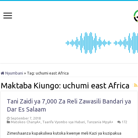
Nyumbani
»
Tag:
uchumi east Africa
Maktaba Kiungo:
uchumi east Africa
Tani Zaidi ya 7,000 Za Reli Zawasili Bandari ya
Dar Es Salaam
September 7, 2018
Matokeo ChanyA+
,
Taarifa Vyombo vya Habari
,
Tanzania MpyA+
172
Zimeshaanza kupakuliwa kutoka kwenye meli Kazi ya kuzipakua