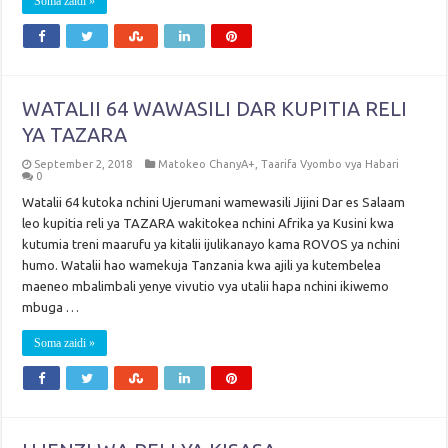
Soma zaidi »
WATALII 64 WAWASILI DAR KUPITIA RELI
YA TAZARA
September 2, 2018
Matokeo ChanyA+
,
Taarifa Vyombo vya Habari
0
Watalii 64 kutoka nchini Ujerumani wamewasili Jijini Dar es Salaam
leo kupitia reli ya TAZARA wakitokea nchini Afrika ya Kusini kwa
kutumia treni maarufu ya kitalii ijulikanayo kama ROVOS ya nchini
humo. Watalii hao wamekuja Tanzania kwa ajili ya kutembelea
maeneo mbalimbali yenye vivutio vya utalii hapa nchini ikiwemo
mbuga …
Soma zaidi »