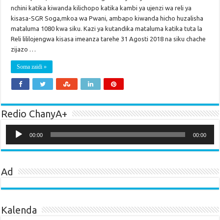
nchini katika kiwanda kilichopo katika kambi ya ujenzi wa reli ya
kisasa-SGR Soga,mkoa wa Pwani, ambapo kiwanda hicho huzalisha
mataluma 1080 kwa siku. Kazi ya kutandika mataluma katika tuta la
Reli lililojengwa kisasa imeanza tarehe 31 Agosti 2018 na siku chache
zijazo …
Soma zaidi »
Redio ChanyA+
Audio
Player
00:00
00:00
Ad
Kalenda