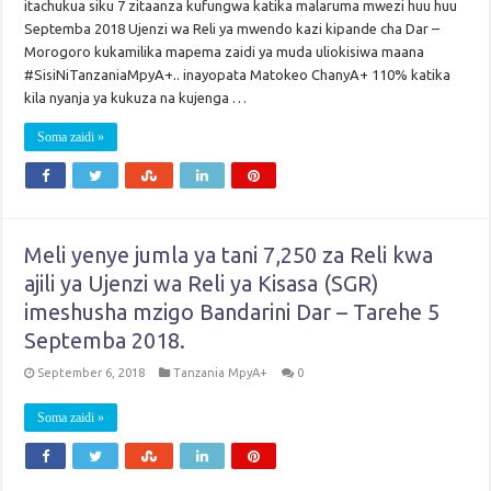
itachukua siku 7 zitaanza kufungwa katika malaruma mwezi huu huu
Septemba 2018 Ujenzi wa Reli ya mwendo kazi kipande cha Dar –
Morogoro kukamilika mapema zaidi ya muda uliokisiwa maana
#SisiNiTanzaniaMpyA+.. inayopata Matokeo ChanyA+ 110% katika
kila nyanja ya kukuza na kujenga …
Soma zaidi »
Meli yenye jumla ya tani 7,250 za Reli kwa
ajili ya Ujenzi wa Reli ya Kisasa (SGR)
imeshusha mzigo Bandarini Dar – Tarehe 5
Septemba 2018.
September 6, 2018
Tanzania MpyA+
0
Soma zaidi »