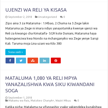
UJENZI WA RELI YA KISASA
September 2, 2018
Uncategorized
0
Zipo aina 3 za Mataruma-: 1.Mbao, 2.Chuma na 3.Zege lakin
Mataruma ya Zege ni imara ndiyo yanayotumika kwenye ujenzi wa
Reli za kiwango cha Kimataifa- SGR kote Duniani, Mataruma haya
hutengenezwa kwa Nondo na mchanganyiko wa Zege yenye Saruji
Kali. Taruma moja Lina uzani wa Kilo 380
Soma zaidi »
MATALUMA 1,080 YA RELI MPYA
YANAZALISHWA KWA SIKU KIWANDANI
SOGA
September 1, 2018
Makamu wa Rais
,
Matokeo ChanyA+
,
Waziri Mkuu
0
Katika picha; Mataluma na vifungashio vyake yakiendelea kuzalishwa