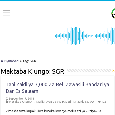
Nyumbani
»
Tag:
SGR
Maktaba Kiungo:
SGR
Tani Zaidi ya 7,000 Za Reli Zawasili Bandari ya
Dar Es Salaam
September 7, 2018
Matokeo ChanyA+
,
Taarifa Vyombo vya Habari
,
Tanzania MpyA+
172
Zimeshaanza kupakuliwa kutoka kwenye meli Kazi ya kuzipakua