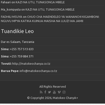
Fahaari
on
KAZI NA UTU, TUNASONGA MBELE
Ma_kompyuta
on
KAZI NA UTU, TUNASONGA MBELE
FADHILI MSUYA
on
CHUO CHA MAENDELEO YA WANANCHI KIGAMBONI:
NGUVU MPYA KATIKA KUINUA MAISHA NA UJUZI WA JAMII
Tuandikie Leo
Dar es Salaam, Tanzania
Simu:
+255 757 513 633
Simu:
+255 759 884 371
Tovuti:
http://matokeochanya.co.tz
Barua Pepe:
info@matokeochanya.co.tz
All Rights Reserved
© Copyright 2026, Matokeo ChanyA+