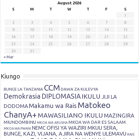
August 2026
S
M
T
W
T
F
S
1
2
3
4
5
6
7
8
9
10
11
12
13
14
15
16
17
18
19
20
21
22
23
24
25
26
27
28
29
30
31
« Mar
Kiungo
CCM
DAWA ZA KULEVYA
BUNGE LA TANZANIA
Demokrasia
DIPLOMASIA
IKULU
JIJI LA
Matokeo
Makamu wa Rais
DODOMA
ChanyA+
MAWASILIANO IKULU
MAZINGIRA
MIUNDOMBINU
MKOA WA DAR ES SALAAM
MKOA WA ARUSHA
OFISI YA WAZIRI MKUU SERA,
NEMC
MKOA WA PWANI
BUNGE, KAZI, VIJANA, AJIRA NA WENYE ULEMAVU
RAIS