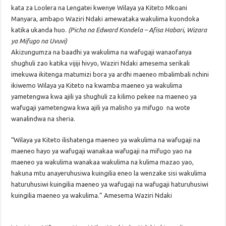
kata za Loolera na Lengatei kwenye Wilaya ya Kiteto Mkoani
Manyara, ambapo Waziri Ndaki amewataka wakulima kuondoka
katika ukanda huo.
(Picha na Edward Kondela – Afisa Habari, Wizara
ya Mifugo na Uvuvi)
Akizungumza na baadhi ya wakulima na wafugaji wanaofanya
shughuli zao katika vijiji hivyo, Waziri Ndaki amesema serikali
imekuwa ikitenga matumizi bora ya ardhi maeneo mbalimbali nchini
ikiwemo Wilaya ya Kiteto na kwamba maeneo ya wakulima
yametengwa kwa ajili ya shughuli za kilimo pekee na maeneo ya
wafugaji yametengwa kwa ajili ya malisho ya mifugo na wote
wanalindwa na sheria.
“Wilaya ya Kiteto ilishatenga maeneo ya wakulima na wafugaji na
maeneo hayo ya wafugaji wanakaa wafugaji na mifugo yao na
maeneo ya wakulima wanakaa wakulima na kulima mazao yao,
hakuna mtu anayeruhusiwa kuingilia eneo la wenzake sisi wakulima
haturuhusiwi kuingilia maeneo ya wafugaji na wafugaji haturuhusiwi
kuingilia maeneo ya wakulima.” Amesema Waziri Ndaki