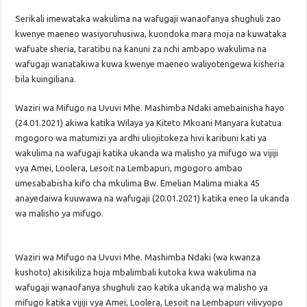
Serikali imewataka wakulima na wafugaji wanaofanya shughuli zao
kwenye maeneo wasiyoruhusiwa, kuondoka mara moja na kuwataka
wafuate sheria, taratibu na kanuni za nchi ambapo wakulima na
wafugaji wanatakiwa kuwa kwenye maeneo waliyotengewa kisheria
bila kuingiliana.
Waziri wa Mifugo na Uvuvi Mhe. Mashimba Ndaki amebainisha hayo
(24.01.2021) akiwa katika Wilaya ya Kiteto Mkoani Manyara kutatua
mgogoro wa matumizi ya ardhi uliojitokeza hivi karibuni kati ya
wakulima na wafugaji katika ukanda wa malisho ya mifugo wa vijiji
vya Amei, Loolera, Lesoit na Lembapuri, mgogoro ambao
umesababisha kifo cha mkulima Bw. Emelian Malima miaka 45
anayedaiwa kuuwawa na wafugaji (20.01.2021) katika eneo la ukanda
wa malisho ya mifugo.
Waziri wa Mifugo na Uvuvi Mhe. Mashimba Ndaki (wa kwanza
kushoto) akisikiliza hoja mbalimbali kutoka kwa wakulima na
wafugaji wanaofanya shughuli zao katika ukanda wa malisho ya
mifugo katika vijiji vya Amei, Loolera, Lesoit na Lembapuri vilivyopo