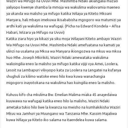
Waziri wa Mifugo na Uvuvi Mhe. Mashimba Ndaki akiangalia mazao
yaliyopo kwenye shamba la mmoja wa wakulima waliovamia maeneo
ya ukanda wa malisho ya mifugo katika Wilaya ya Kiteto Mkoani
Manyara, hali mbayo imekuwa ikisababisha mgogoro wa matumizi ya
ardhi kati ya wakulima na wafugaji. (Picha na Edward Kondela – Afisa
Habari, Wizara ya Mifugo na Uvuvi)
Katika ziara hiyo ya kikazi ya siku moja Wilayani Kiteto ambayo Waziri
Wa Mifugo na Uvuvi Mhe. Mashimba Ndaki amefuatana na kamati ya
ulinzi na usalama ya Mkoa wa Manyara ikiongozwa na mkuu wa mkoa
huo Mhe. Joseph Mkirikiti, Waziri Ndaki amewataka wakulima
walioingilia eneo la malisho ya mifugo katika vijiji vya Amei, Loolera,
Lesoit na Lembapuri vilivyopo kata za Loolera na Lengatei na kufanya
shughuli za kilimo watoke eneo hilo kwa kuwa wanachangia
migogoro inayotokana na wakulima hao kuingilia eneo la malisho.
Kuhusu kifo cha mkulima Bw. Emelian Malima miaka 45 anayedaiwa
kuuwawa na wafugaji katika eneo hilo la malisho, Waziri Ndaki
ametaka tukio hilo liwe la kwanza na mwisho na kumhakikisha Waziri
Mkuu wa Jamhuri ya Muungano wa Tanzania Mhe. Kassim Majaliwa
kuwa Wilaya ya Kiteto iko salama na itaendelea kuwa salama.