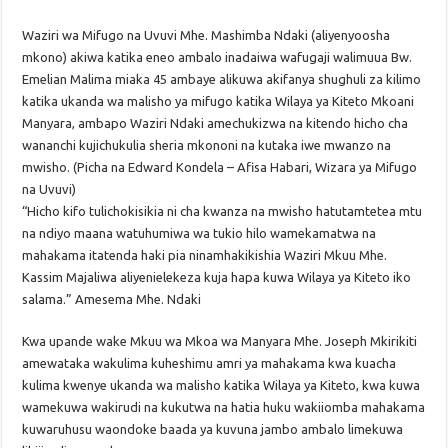
Waziri wa Mifugo na Uvuvi Mhe. Mashimba Ndaki (aliyenyoosha
mkono) akiwa katika eneo ambalo inadaiwa wafugaji walimuua Bw.
Emelian Malima miaka 45 ambaye alikuwa akifanya shughuli za kilimo
katika ukanda wa malisho ya mifugo katika Wilaya ya Kiteto Mkoani
Manyara, ambapo Waziri Ndaki amechukizwa na kitendo hicho cha
wananchi kujichukulia sheria mkononi na kutaka iwe mwanzo na
mwisho. (Picha na Edward Kondela – Afisa Habari, Wizara ya Mifugo
na Uvuvi)
“Hicho kifo tulichokisikia ni cha kwanza na mwisho hatutamtetea mtu
na ndiyo maana watuhumiwa wa tukio hilo wamekamatwa na
mahakama itatenda haki pia ninamhakikishia Waziri Mkuu Mhe.
Kassim Majaliwa aliyenielekeza kuja hapa kuwa Wilaya ya Kiteto iko
salama.” Amesema Mhe. Ndaki
Kwa upande wake Mkuu wa Mkoa wa Manyara Mhe. Joseph Mkirikiti
amewataka wakulima kuheshimu amri ya mahakama kwa kuacha
kulima kwenye ukanda wa malisho katika Wilaya ya Kiteto, kwa kuwa
wamekuwa wakirudi na kukutwa na hatia huku wakiiomba mahakama
kuwaruhusu waondoke baada ya kuvuna jambo ambalo limekuwa