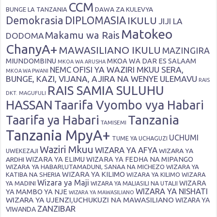
CCM
DAWA ZA KULEVYA
BUNGE LA TANZANIA
Demokrasia
DIPLOMASIA
IKULU
JIJI LA
Matokeo
Makamu wa Rais
DODOMA
ChanyA+
MAWASILIANO IKULU
MAZINGIRA
MIUNDOMBINU
MKOA WA DAR ES SALAAM
MKOA WA ARUSHA
OFISI YA WAZIRI MKUU SERA,
NEMC
MKOA WA PWANI
BUNGE, KAZI, VIJANA, AJIRA NA WENYE ULEMAVU
RAIS
RAIS SAMIA SULUHU
DKT. MAGUFULI
HASSAN
Taarifa Vyombo vya Habari
Tanzania
Taarifa ya Habari
TAMISEMI
Tanzania MpyA+
UCHUMI
TUME YA UCHAGUZI
Waziri Mkuu
WIZARA YA AFYA
WIZARA YA
UWEKEZAJI
ARDHI
WIZARA YA ELIMU
WIZARA YA FEDHA NA MIPANGO
WIZARA YA HABARI,UTAMADUNI, SANAA NA MICHEZO
WIZARA YA
WIZARA YA KILIMO
KATIBA NA SHERIA
WIZARA YA KILIMO
WIZARA
Wizara ya Maji
WIZARA
YA MADINI
WIZARA YA MALIASILI NA UTALII
WIZARA YA NISHATI
YA MAMBO YA NJE
WIZARA YA MAWASILIANO
WIZARA YA UJENZI,UCHUKUZI NA MAWASILIANO
WIZARA YA
ZANZIBAR
VIWANDA