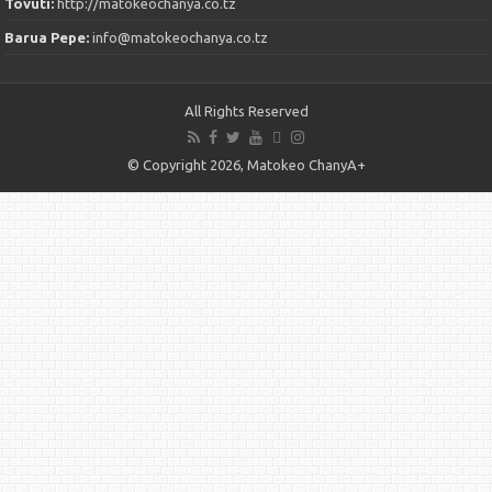
Tovuti:
http://matokeochanya.co.tz
Barua Pepe:
info@matokeochanya.co.tz
All Rights Reserved
© Copyright 2026, Matokeo ChanyA+