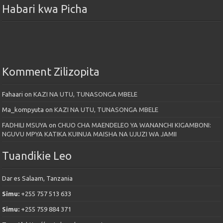
Habari kwa Picha
Komment Zilizopita
Fahaari
on
KAZI NA UTU, TUNASONGA MBELE
Ma_kompyuta
on
KAZI NA UTU, TUNASONGA MBELE
FADHILI MSUYA
on
CHUO CHA MAENDELEO YA WANANCHI KIGAMBONI:
NGUVU MPYA KATIKA KUINUA MAISHA NA UJUZI WA JAMII
Tuandikie Leo
Dar es Salaam, Tanzania
Simu:
+255 757 513 633
Simu:
+255 759 884 371