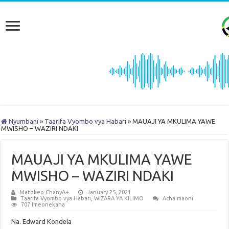
Nyumbani
»
Taarifa Vyombo vya Habari
»
MAUAJI YA MKULIMA YAWE
MWISHO – WAZIRI NDAKI
MAUAJI YA MKULIMA YAWE
MWISHO – WAZIRI NDAKI
Matokeo ChanyA+
January 25, 2021
Taarifa Vyombo vya Habari
,
WIZARA YA KILIMO
Acha maoni
707 Imeonekana
Na. Edward Kondela