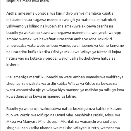
likijirudia mara kwa mara.
Aidha, amesema uongozi wa kijiji ndiyo wenye mamlaka kupitia
mkutano mkuu kugawa maeneo kwa ajili ya matumizi mbalimbali
yakiwemo ya kilimo na kubainisha amekuwa akipewa taarifa na
baadhi ya wakulima kuwa wamegaiwa maeneo na wenyeviti wa vijiji
ambao wamekuwa hawafuati utaratibu ambapo Mhe. Mkirikiti
amewataka watu wote ambao wamepewa maeneo ya kilimo kinyume
na utaratibu kufika katika Ofisi ya Mkuu wa Wilaya ya Kiteto ili kujua
hatma yao na kutaka viongozi waliohusika kuchukuliwa hatua za
kisheria.
Pia, amepiga marufuku baadhi ya watu ambao wamekuwa wakifanya
shughuli za uwakala wa ardhi katika Wilaya ya Kiteto na kuwauzia
watu wanaotoka nje ya wilaya hiyo maeneo ya malisho ya mifugo kwa
kuwadanganya kuwa ni maeneo ya kilimo.
Baadhi ya wananchi waliopatiwa nafasi kuzungumza katika mkutano
huo wa Waziri wa Mifugo na Uvuvi Mhe. Mashimba Ndaki, Mkuu wa
Mkoa wa Manyara Mhe. Joseph Mkirikiti na wananchi wanaofanya
shughuli zao katika ukanda wa malisho Wilayani Kiteto, wamesema