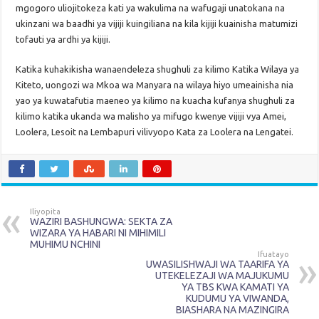
mgogoro uliojitokeza kati ya wakulima na wafugaji unatokana na
ukinzani wa baadhi ya vijiji kuingiliana na kila kijiji kuainisha matumizi
tofauti ya ardhi ya kijiji.
Katika kuhakikisha wanaendeleza shughuli za kilimo Katika Wilaya ya
Kiteto, uongozi wa Mkoa wa Manyara na wilaya hiyo umeainisha nia
yao ya kuwatafutia maeneo ya kilimo na kuacha kufanya shughuli za
kilimo katika ukanda wa malisho ya mifugo kwenye vijiji vya Amei,
Loolera, Lesoit na Lembapuri vilivyopo Kata za Loolera na Lengatei.
Iliyopita
WAZIRI BASHUNGWA: SEKTA ZA
WIZARA YA HABARI NI MIHIMILI
MUHIMU NCHINI
Ifuatayo
UWASILISHWAJI WA TAARIFA YA
UTEKELEZAJI WA MAJUKUMU
YA TBS KWA KAMATI YA
KUDUMU YA VIWANDA,
BIASHARA NA MAZINGIRA