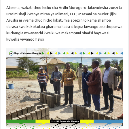
Alisema, wakati chuo hicho cha Ardhi Morogoro kikiendesha zoezi la
urasimishaji kwenye mitaa ya Mlimani, FFU, Msasani na Muriet jijini
Arusha ni vyema chuo hicho kikatumia zoezi hilo kama shamba
darasa kwa kukokotoa gharama halisi ili kujua kiwango anachopaswa
kuchangia mwananchi kwa kuwa makampuni binafsi hayawezi
kuweka viwango halisi.