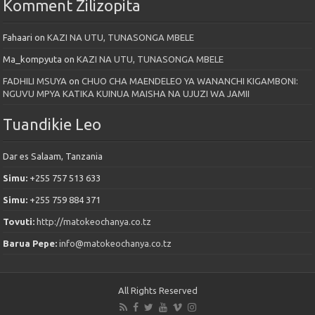
Komment Zilizopita
Fahaari
on
KAZI NA UTU, TUNASONGA MBELE
Ma_kompyuta
on
KAZI NA UTU, TUNASONGA MBELE
FADHILI MSUYA
on
CHUO CHA MAENDELEO YA WANANCHI KIGAMBONI:
NGUVU MPYA KATIKA KUINUA MAISHA NA UJUZI WA JAMII
Tuandikie Leo
Dar es Salaam, Tanzania
Simu:
+255 757 513 633
Simu:
+255 759 884 371
Tovuti:
http://matokeochanya.co.tz
Barua Pepe:
info@matokeochanya.co.tz
All Rights Reserved