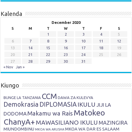
Kalenda
December 2020
S
M
T
W
T
F
S
1
2
3
4
5
6
7
8
9
10
11
12
13
14
15
16
17
18
19
20
21
22
23
24
25
26
27
28
29
30
31
« Nov
Jan »
Kiungo
CCM
DAWA ZA KULEVYA
BUNGE LA TANZANIA
Demokrasia
DIPLOMASIA
IKULU
JIJI LA
Matokeo
Makamu wa Rais
DODOMA
ChanyA+
MAWASILIANO IKULU
MAZINGIRA
MIUNDOMBINU
MKOA WA DAR ES SALAAM
MKOA WA ARUSHA