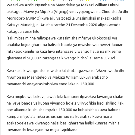
Waziri wa Ardhi Nyumba na Maendeleo ya Makazi William Lukuvi
akikagua Mawe ya Mipaka (Vigingi) vinavyojengwa na Chuo cha Ardhi
Morogoro (ARIMO) kwa ajili ya zoezi la urasimishaji makazi katika
Kata ya Muriet jijini Arusha tarehe 21 Desemba 2020 alipokwenda
kukagua zoezi hilo.
“Hii mitaa minne mliyopewa kurasimisha mfanye ukokotoaji wa
uhakika kujua gharama halisi ili baada ya mwisho wa mwezi Januari
mtakapokamilisha kazi hiyo nitangaze viwango halisi na mkisema
gharama ni 50,000 nitatangaza kiwango hicho” alisema Lukuvi.
Kwa sasa kiwango cha mwisho kilichotangazwa na Waziri wa Ardhi
Nyumba na Maendeleo ya Makazi William Lukuvi ambacho
mwananchi anayerasimishiwa eneo lake ni 150,000.
Kwa mujibu wa Lukuvi, awali kila kampuni ilijiwekea kiwango chake
na yeye baada ya kuona viwango holela vilivyofikia hadi shilingi laki
nne aliamua kushusha mpaka 150,000 na kubainisha kuwa hakuna
kampuni iliyolalamikia ushushaji huo na kusisitiza kuwa mara
atakapoelezwa kiwango halisi basi gharama halisi kumrasimishia
mwananchi kwa nyumba moja itajulikana.