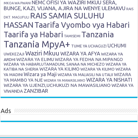
OFISI YA WAZIRI MKUU SERA,
NEMC
MKOA WA PWANI
BUNGE, KAZI, VIJANA, AJIRA NA WENYE ULEMAVU
RAIS
RAIS SAMIA SULUHU
DKT. MAGUFULI
HASSAN
Taarifa Vyombo vya Habari
Tanzania
Taarifa ya Habari
TAMISEMI
Tanzania MpyA+
UCHUMI
TUME YA UCHAGUZI
Waziri Mkuu
WIZARA YA AFYA
WIZARA YA
UWEKEZAJI
ARDHI
WIZARA YA ELIMU
WIZARA YA FEDHA NA MIPANGO
WIZARA YA HABARI,UTAMADUNI, SANAA NA MICHEZO
WIZARA YA
WIZARA YA KILIMO
KATIBA NA SHERIA
WIZARA YA KILIMO
WIZARA
Wizara ya Maji
WIZARA
YA MADINI
WIZARA YA MALIASILI NA UTALII
WIZARA YA NISHATI
YA MAMBO YA NJE
WIZARA YA MAWASILIANO
WIZARA YA UJENZI,UCHUKUZI NA MAWASILIANO
WIZARA YA
ZANZIBAR
VIWANDA
Ads