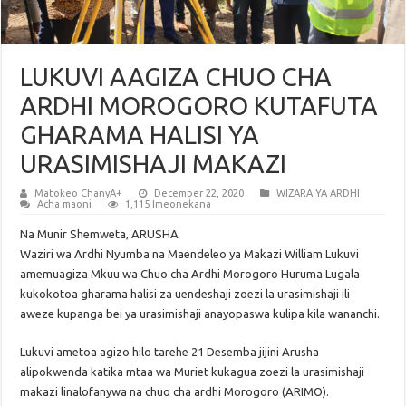
LUKUVI AAGIZA CHUO CHA
ARDHI MOROGORO KUTAFUTA
GHARAMA HALISI YA
URASIMISHAJI MAKAZI
Matokeo ChanyA+
December 22, 2020
WIZARA YA ARDHI
Acha maoni
1,115 Imeonekana
Na Munir Shemweta, ARUSHA
Waziri wa Ardhi Nyumba na Maendeleo ya Makazi William Lukuvi
amemuagiza Mkuu wa Chuo cha Ardhi Morogoro Huruma Lugala
kukokotoa gharama halisi za uendeshaji zoezi la urasimishaji ili
aweze kupanga bei ya urasimishaji anayopaswa kulipa kila wananchi.
Lukuvi ametoa agizo hilo tarehe 21 Desemba jijini Arusha
alipokwenda katika mtaa wa Muriet kukagua zoezi la urasimishaji
makazi linalofanywa na chuo cha ardhi Morogoro (ARIMO).