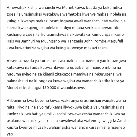
Amewahakikishia wananchi wa Muriet kuwa, baada ya kukamilika
zoezi la urasimishaji watakuwa wametoka kwenye makazi holela na
kuingia kwenye makazi rasmi ingawa awali wananchi hao walivunja
sheria kwa kujenga kiholela na ndiyo maana serikali imewaomba
kuchangia zoezi la kurasimishiwa na kuwataka kumuunga mkono
Rais wa Jamhuri ya Muungano wa Tanzania John Pombe Magufuli
kwa kuwatimizia wajibu wa kuingia kwenye makazi rasmi.
Alisema, baada ya kurasimishiwa makazi na maeneo yao kupangwa
kutakuwa na faida kubwa ikiwemo upatikanaji miundo mbinu na
huduma nyingine za kijamii zitakazosimamiwa na Mkurugenzi wa
halmashauri na kuongeza kuwa wajibu wa wananchi katika kata ya
Muriet ni kuchangia 150,000 ili wamilikishwe.
Alibainisha kwa kusema kuwa, wakifanya urasimishaji wanakuwa na
mitaji iliyo hai na siyo mfu kama ilivyokuwa kabla ya urasimishaji na
kueleza kuwa hati ya umiliki ardhi itawawezesha wananchi kuwa na
usalama wa miliki ya ardhi na kuwaliwataka watendaji wa jiji la Arusha
kupita kwenye mitaa kuwahamsisha wananchi kurasimisha maeneo
yao