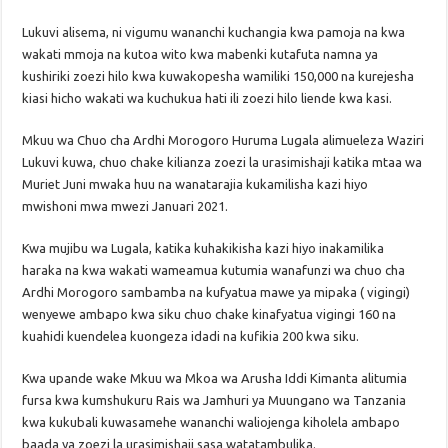
Lukuvi alisema, ni vigumu wananchi kuchangia kwa pamoja na kwa
wakati mmoja na kutoa wito kwa mabenki kutafuta namna ya
kushiriki zoezi hilo kwa kuwakopesha wamiliki 150,000 na kurejesha
kiasi hicho wakati wa kuchukua hati ili zoezi hilo liende kwa kasi.
Mkuu wa Chuo cha Ardhi Morogoro Huruma Lugala alimueleza Waziri
Lukuvi kuwa, chuo chake kilianza zoezi la urasimishaji katika mtaa wa
Muriet Juni mwaka huu na wanatarajia kukamilisha kazi hiyo
mwishoni mwa mwezi Januari 2021.
Kwa mujibu wa Lugala, katika kuhakikisha kazi hiyo inakamilika
haraka na kwa wakati wameamua kutumia wanafunzi wa chuo cha
Ardhi Morogoro sambamba na kufyatua mawe ya mipaka ( vigingi)
wenyewe ambapo kwa siku chuo chake kinafyatua vigingi 160 na
kuahidi kuendelea kuongeza idadi na kufikia 200 kwa siku.
Kwa upande wake Mkuu wa Mkoa wa Arusha Iddi Kimanta alitumia
fursa kwa kumshukuru Rais wa Jamhuri ya Muungano wa Tanzania
kwa kukubali kuwasamehe wananchi waliojenga kiholela ambapo
baada ya zoezi la urasimishaji sasa watatambulika.