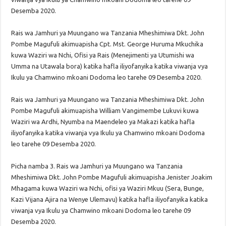
Desemba 2020.
Rais wa Jamhuri ya Muungano wa Tanzania Mheshimiwa Dkt. John
Pombe Magufuli akimuapisha Cpt. Mst. George Huruma Mkuchika
kuwa Waziri wa Nchi, Ofisi ya Rais (Menejimenti ya Utumishi wa
Umma na Utawala bora) katika hafla iliyofanyika katika viwanja vya
Ikulu ya Chamwino mkoani Dodoma leo tarehe 09 Desemba 2020.
Rais wa Jamhuri ya Muungano wa Tanzania Mheshimiwa Dkt. John
Pombe Magufuli akimuapisha William Vangimembe Lukuvi kuwa
Waziri wa Ardhi, Nyumba na Maendeleo ya Makazi katika hafla
iliyofanyika katika viwanja vya Ikulu ya Chamwino mkoani Dodoma
leo tarehe 09 Desemba 2020.
Picha namba 3. Rais wa Jamhuri ya Muungano wa Tanzania
Mheshimiwa Dkt. John Pombe Magufuli akimuapisha Jenister Joakim
Mhagama kuwa Waziri wa Nchi, ofisi ya Waziri Mkuu (Sera, Bunge,
Kazi Vijana Ajira na Wenye Ulemavu) katika hafla iliyofanyika katika
viwanja vya Ikulu ya Chamwino mkoani Dodoma leo tarehe 09
Desemba 2020.