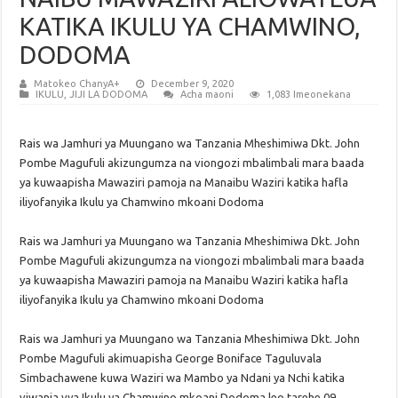
KATIKA IKULU YA CHAMWINO,
DODOMA
Matokeo ChanyA+
December 9, 2020
IKULU
,
JIJI LA DODOMA
Acha maoni
1,083 Imeonekana
Rais wa Jamhuri ya Muungano wa Tanzania Mheshimiwa Dkt. John
Pombe Magufuli akizungumza na viongozi mbalimbali mara baada
ya kuwaapisha Mawaziri pamoja na Manaibu Waziri katika hafla
iliyofanyika Ikulu ya Chamwino mkoani Dodoma
Rais wa Jamhuri ya Muungano wa Tanzania Mheshimiwa Dkt. John
Pombe Magufuli akizungumza na viongozi mbalimbali mara baada
ya kuwaapisha Mawaziri pamoja na Manaibu Waziri katika hafla
iliyofanyika Ikulu ya Chamwino mkoani Dodoma
Rais wa Jamhuri ya Muungano wa Tanzania Mheshimiwa Dkt. John
Pombe Magufuli akimuapisha George Boniface Taguluvala
Simbachawene kuwa Waziri wa Mambo ya Ndani ya Nchi katika
viwanja vya Ikulu ya Chamwino mkoani Dodoma leo tarehe 09