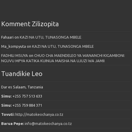
Komment Zilizopita
Fahaari
on
KAZI NA UTU, TUNASONGA MBELE
Ma_kompyuta
on
KAZI NA UTU, TUNASONGA MBELE
FADHILI MSUYA
on
CHUO CHA MAENDELEO YA WANANCHI KIGAMBONI:
NGUVU MPYA KATIKA KUINUA MAISHA NA UJUZI WA JAMII
Tuandikie Leo
Dar es Salaam, Tanzania
Simu:
+255 757 513 633
Simu:
+255 759 884 371
Tovuti:
http://matokeochanya.co.tz
Barua Pepe:
info@matokeochanya.co.tz