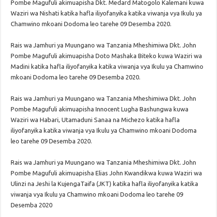
Pombe Magufuli akimuapisha Dkt. Medard Matogolo Kalemani kuwa
Waziri wa Nishati katika hafla iliyofanyika katika viwanja vya Ikulu ya
Chamwino mkoani Dodoma leo tarehe 09 Desemba 2020.
Rais wa Jamhuri ya Muungano wa Tanzania Mheshimiwa Dkt. John
Pombe Magufuli akimuapisha Doto Mashaka Biteko kuwa Waziri wa
Madini katika hafla iliyofanyika katika viwanja vya Ikulu ya Chamwino
mkoani Dodoma leo tarehe 09 Desemba 2020.
Rais wa Jamhuri ya Muungano wa Tanzania Mheshimiwa Dkt. John
Pombe Magufuli akimuapisha Innocent Lugha Bashungwa kuwa
Waziri wa Habari, Utamaduni Sanaa na Michezo katika hafla
iliyofanyika katika viwanja vya Ikulu ya Chamwino mkoani Dodoma
leo tarehe 09 Desemba 2020.
Rais wa Jamhuri ya Muungano wa Tanzania Mheshimiwa Dkt. John
Pombe Magufuli akimuapisha Elias John Kwandikwa kuwa Waziri wa
Ulinzi na Jeshi la KujengaTaifa (JKT) katika hafla iliyofanyika katika
viwanja vya Ikulu ya Chamwino mkoani Dodoma leo tarehe 09
Desemba 2020