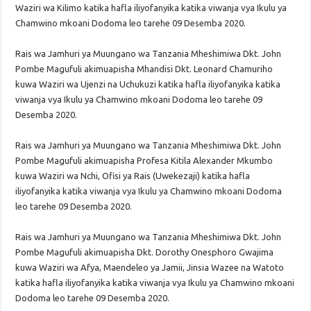
Waziri wa Kilimo katika hafla iliyofanyika katika viwanja vya Ikulu ya
Chamwino mkoani Dodoma leo tarehe 09 Desemba 2020.
Rais wa Jamhuri ya Muungano wa Tanzania Mheshimiwa Dkt. John
Pombe Magufuli akimuapisha Mhandisi Dkt. Leonard Chamuriho
kuwa Waziri wa Ujenzi na Uchukuzi katika hafla iliyofanyika katika
viwanja vya Ikulu ya Chamwino mkoani Dodoma leo tarehe 09
Desemba 2020.
Rais wa Jamhuri ya Muungano wa Tanzania Mheshimiwa Dkt. John
Pombe Magufuli akimuapisha Profesa Kitila Alexander Mkumbo
kuwa Waziri wa Nchi, Ofisi ya Rais (Uwekezaji) katika hafla
iliyofanyika katika viwanja vya Ikulu ya Chamwino mkoani Dodoma
leo tarehe 09 Desemba 2020.
Rais wa Jamhuri ya Muungano wa Tanzania Mheshimiwa Dkt. John
Pombe Magufuli akimuapisha Dkt. Dorothy Onesphoro Gwajima
kuwa Waziri wa Afya, Maendeleo ya Jamii, Jinsia Wazee na Watoto
katika hafla iliyofanyika katika viwanja vya Ikulu ya Chamwino mkoani
Dodoma leo tarehe 09 Desemba 2020.