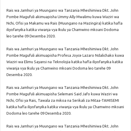
Rais wa Jamhuri ya Muungano wa Tanzania Mheshimiwa Dkt. John
Pombe Magufuli akimuapisha Ummy Ally Mwalimu kuwa Waziri wa
Nchi, Ofisi ya Makamu wa Rais (Muungano na Mazingira) katika hafla
iliyofanyika katika viwanja vya Ikulu ya Chamwino mkoani Dodoma
leo tarehe 09 Desemba 2020.
Rais wa Jamhuri ya Muungano wa Tanzania Mheshimiwa Dkt. John
Pombe Magufuli akimuapisha Profesa Joyce Lazaro Ndalichako kuwa
Waziri wa Elimu Sayansi na Teknolojia katika hafla iliyofanyika katika
viwanja vya Ikulu ya Chamwino mkoani Dodoma leo tarehe 09
Desemba 2020.
Rais wa Jamhuri ya Muungano wa Tanzania Mheshimiwa Dkt. John
Pombe Magufuli akimuapisha Selemani Said Jafo kuwa Waziri wa
Nchi, Ofisi ya Rais, Tawala za mikoa na Serikali za Mitaa-TAMISEMI
katika hafla iliyofanyika katika viwanja vya Ikulu ya Chamwino mkoani
Dodoma leo tarehe 09 Desemba 2020.
Rais wa Jamhuri ya Muungano wa Tanzania Mheshimiwa Dkt. John