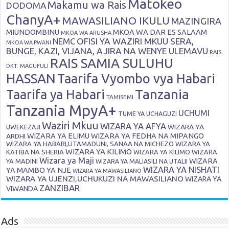
Matokeo
Makamu wa Rais
DODOMA
ChanyA+
MAWASILIANO IKULU
MAZINGIRA
MIUNDOMBINU
MKOA WA DAR ES SALAAM
MKOA WA ARUSHA
OFISI YA WAZIRI MKUU SERA,
NEMC
MKOA WA PWANI
BUNGE, KAZI, VIJANA, AJIRA NA WENYE ULEMAVU
RAIS
RAIS SAMIA SULUHU
DKT. MAGUFULI
HASSAN
Taarifa Vyombo vya Habari
Tanzania
Taarifa ya Habari
TAMISEMI
Tanzania MpyA+
UCHUMI
TUME YA UCHAGUZI
Waziri Mkuu
WIZARA YA AFYA
WIZARA YA
UWEKEZAJI
ARDHI
WIZARA YA ELIMU
WIZARA YA FEDHA NA MIPANGO
WIZARA YA HABARI,UTAMADUNI, SANAA NA MICHEZO
WIZARA YA
WIZARA YA KILIMO
KATIBA NA SHERIA
WIZARA YA KILIMO
WIZARA
Wizara ya Maji
WIZARA
YA MADINI
WIZARA YA MALIASILI NA UTALII
WIZARA YA NISHATI
YA MAMBO YA NJE
WIZARA YA MAWASILIANO
WIZARA YA UJENZI,UCHUKUZI NA MAWASILIANO
WIZARA YA
ZANZIBAR
VIWANDA
Ads