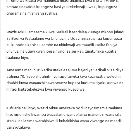
mfumo wa kisasa wa manunuzi unaofahamika kwa jina la TANePS,
ambao unasaidia kuongeza kasi ya utekelezaji, uwazi, kupunguza
gharama na mianya ya rushwa.
Waziri Mkuu amesema kuwa Serikali itaendelea kuunga mkono juhudi
za Bodi ya Wataalamu wa Ununuzi na Ugavi zinazolenga kupunguza
au kuondoa kabisa uzembe na ukiukwaji wa maadili katika fani ya
ununuzi na ugavi kwani pesa nyingi za serikali, zinatumika kupitia
taaluma hiyo.
Amesema manunuzi katika utekelezaji wa bajeti ya Serikali ni zaidi ya
asilimia 70, hivyo shughuli hiyo isipofanyika kwa kuzingatia weledi ni
dhahiri kuwa wananchi hawataweza kupata huduma iliyokusudiwa na
miradi haitatekelezwa kwa viwango kusudiwa.
Kufuatia hali hiyo, Waziri Mkuu ameitaka bodi inayosimamia taaluma
hiyo ijiridhishe kwamba wataalamu wanaofanya manunuzi wana sifa
stahiki na lazima watahiniwe ili kuhakikisha wana viwango na maadili
yanayotakiwa.