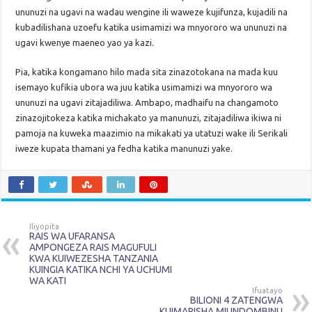
ununuzi na ugavi na wadau wengine ili waweze kujifunza, kujadili na
kubadilishana uzoefu katika usimamizi wa mnyororo wa ununuzi na
ugavi kwenye maeneo yao ya kazi.
Pia, katika kongamano hilo mada sita zinazotokana na mada kuu
isemayo kufikia ubora wa juu katika usimamizi wa mnyororo wa
ununuzi na ugavi zitajadiliwa. Ambapo, madhaifu na changamoto
zinazojitokeza katika michakato ya manunuzi, zitajadiliwa ikiwa ni
pamoja na kuweka maazimio na mikakati ya utatuzi wake ili Serikali
iweze kupata thamani ya fedha katika manunuzi yake.
Iliyopita
RAIS WA UFARANSA
AMPONGEZA RAIS MAGUFULI
KWA KUIWEZESHA TANZANIA
KUINGIA KATIKA NCHI YA UCHUMI
WA KATI
Ifuatayo
BILIONI 4 ZATENGWA
KUIMARISHA MIUNDOMBINU