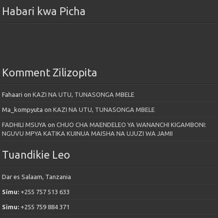
Habari kwa Picha
Komment Zilizopita
Fahaari
on
KAZI NA UTU, TUNASONGA MBELE
Ma_kompyuta
on
KAZI NA UTU, TUNASONGA MBELE
FADHILI MSUYA
on
CHUO CHA MAENDELEO YA WANANCHI KIGAMBONI:
NGUVU MPYA KATIKA KUINUA MAISHA NA UJUZI WA JAMII
Tuandikie Leo
Dar es Salaam, Tanzania
Simu:
+255 757 513 633
Simu:
+255 759 884 371