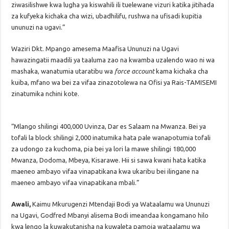
ziwasilishwe kwa lugha ya kiswahili ili tuelewane vizuri katika jitihada
za kufyeka kichaka cha wizi, ubadhilifu, rushwa na ufisadi kupitia
ununuzi na ugavi.”
Waziri Dkt. Mpango amesema Maafisa Ununuzi na Ugavi
hawazingatii maadili ya taaluma zao na kwamba uzalendo wao ni wa
mashaka, wanatumia utaratibu wa
force account
kama kichaka cha
kuiba, mfano wa bei za vifaa zinazotolewa na Ofisi ya Rais-TAMISEMI
zinatumika nchini kote.
“Mlango shilingi 400,000 Uvinza, Dar es Salaam na Mwanza. Bei ya
tofali la block shilingi 2,000 inatumika hata pale wanapotumia tofali
za udongo za kuchoma, pia bei ya lori la mawe shilingi 180,000
Mwanza, Dodoma, Mbeya, Kisarawe. Hii si sawa kwani hata katika
maeneo ambayo vifaa vinapatikana kwa ukaribu bei ilingane na
maeneo ambayo vifaa vinapatikana mbali.”
Awali,
Kaimu Mkurugenzi Mtendaji Bodi ya Wataalamu wa Ununuzi
na Ugavi, Godfred Mbanyi alisema Bodi imeandaa kongamano hilo
kwa lengo la kuwakutanisha na kuwaleta pamoja wataalamu wa