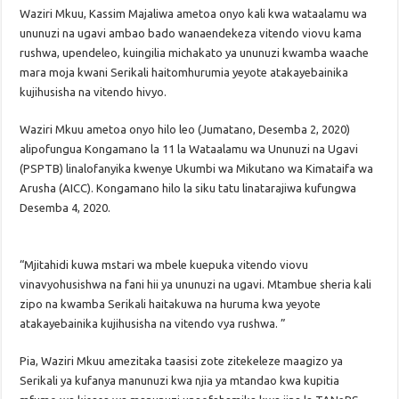
Waziri Mkuu, Kassim Majaliwa ametoa onyo kali kwa wataalamu wa
ununuzi na ugavi ambao bado wanaendekeza vitendo viovu kama
rushwa, upendeleo, kuingilia michakato ya ununuzi kwamba waache
mara moja kwani Serikali haitomhurumia yeyote atakayebainika
kujihusisha na vitendo hivyo.
Waziri Mkuu ametoa onyo hilo leo (Jumatano, Desemba 2, 2020)
alipofungua Kongamano la 11 la Wataalamu wa Ununuzi na Ugavi
(PSPTB) linalofanyika kwenye Ukumbi wa Mikutano wa Kimataifa wa
Arusha (AICC). Kongamano hilo la siku tatu linatarajiwa kufungwa
Desemba 4, 2020.
“Mjitahidi kuwa mstari wa mbele kuepuka vitendo viovu
vinavyohusishwa na fani hii ya ununuzi na ugavi. Mtambue sheria kali
zipo na kwamba Serikali haitakuwa na huruma kwa yeyote
atakayebainika kujihusisha na vitendo vya rushwa. ”
Pia, Waziri Mkuu amezitaka taasisi zote zitekeleze maagizo ya
Serikali ya kufanya manunuzi kwa njia ya mtandao kwa kupitia