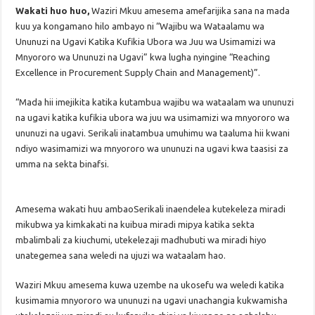
Wakati huo huo,
Waziri Mkuu amesema amefarijika sana na mada
kuu ya kongamano hilo ambayo ni “Wajibu wa Wataalamu wa
Ununuzi na Ugavi Katika Kufikia Ubora wa Juu wa Usimamizi wa
Mnyororo wa Ununuzi na Ugavi” kwa lugha nyingine “Reaching
Excellence in Procurement Supply Chain and Management)”.
“Mada hii imejikita katika kutambua wajibu wa wataalam wa ununuzi
na ugavi katika kufikia ubora wa juu wa usimamizi wa mnyororo wa
ununuzi na ugavi. Serikali inatambua umuhimu wa taaluma hii kwani
ndiyo wasimamizi wa mnyororo wa ununuzi na ugavi kwa taasisi za
umma na sekta binafsi.
Amesema wakati huu ambaoSerikali inaendelea kutekeleza miradi
mikubwa ya kimkakati na kuibua miradi mipya katika sekta
mbalimbali za kiuchumi, utekelezaji madhubuti wa miradi hiyo
unategemea sana weledi na ujuzi wa wataalam hao.
Waziri Mkuu amesema kuwa uzembe na ukosefu wa weledi katika
kusimamia mnyororo wa ununuzi na ugavi unachangia kukwamisha