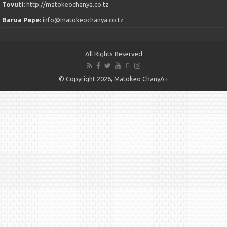
Tovuti:
http://matokeochanya.co.tz
Barua Pepe:
info@matokeochanya.co.tz
All Rights Reserved
© Copyright 2026, Matokeo ChanyA+