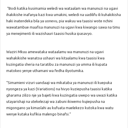
“Bodi katika kusimamia weledi wa wataalam wa manunuzi na ugavi
ihakikishe inafanya kazi kwa umakini, weledi na uadilifu ili kuhakikisha
haki inatendeka bila ya uonevu, pia wakuu wa taasisi wote nchini
wawatambue maafisa manunuzi na ugavi kwa kiwango sawa na timu
ya menejimenti ili wazishauri taasisi husika ipasavyo.
Waziri Mkuu amewataka wataalamu wa manunuzi na ugavi
wahakikishe wanatoa ushauri wa kitaalamu kwa taasisi kwa
kuzingatia sheria na taratibu za manunuzi ya umma ili kupata
matokeo yenye uthamani wa fedha iliyotumika.
“Simamieni vizuri uandaaji wa mikataba ya manunuzi ili kuepuka
nyongeza ya kazi (Variations) na hivyo kuziepusha taasisi katika
gharama zilizo nje ya bajeti kwa kuzingatia uwepo wa uwazi katika
utayarishaji na utekelezaji wa zabuni ikiwemo kujiepusha na
migongano ya kimaslahi au kufuata maelekezo kutoka kwa watu
wenye kutaka kufikia malengo binafsi.”