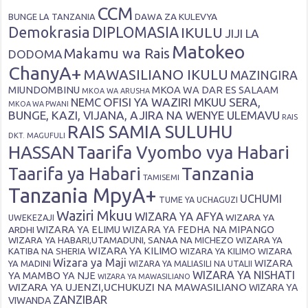
CCM
DAWA ZA KULEVYA
BUNGE LA TANZANIA
Demokrasia
DIPLOMASIA
IKULU
JIJI LA
Matokeo
Makamu wa Rais
DODOMA
ChanyA+
MAWASILIANO IKULU
MAZINGIRA
MIUNDOMBINU
MKOA WA DAR ES SALAAM
MKOA WA ARUSHA
OFISI YA WAZIRI MKUU SERA,
NEMC
MKOA WA PWANI
BUNGE, KAZI, VIJANA, AJIRA NA WENYE ULEMAVU
RAIS
RAIS SAMIA SULUHU
DKT. MAGUFULI
HASSAN
Taarifa Vyombo vya Habari
Tanzania
Taarifa ya Habari
TAMISEMI
Tanzania MpyA+
UCHUMI
TUME YA UCHAGUZI
Waziri Mkuu
WIZARA YA AFYA
WIZARA YA
UWEKEZAJI
ARDHI
WIZARA YA ELIMU
WIZARA YA FEDHA NA MIPANGO
WIZARA YA HABARI,UTAMADUNI, SANAA NA MICHEZO
WIZARA YA
WIZARA YA KILIMO
KATIBA NA SHERIA
WIZARA YA KILIMO
WIZARA
Wizara ya Maji
WIZARA
YA MADINI
WIZARA YA MALIASILI NA UTALII
WIZARA YA NISHATI
YA MAMBO YA NJE
WIZARA YA MAWASILIANO
WIZARA YA UJENZI,UCHUKUZI NA MAWASILIANO
WIZARA YA
ZANZIBAR
VIWANDA