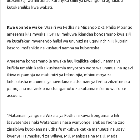
utekelezaji wa miradi au kufanyika chini ya kiwango na aghalabu
kutokamilika kwa wakati.
Kwa upande wake
, Waziri wa Fedha na Mipango Dkt. Philip Mpango
amesema kila mwaka TSPTB imekuwa ikiandaa kongamano kwa ajili
ya kutafakari mwenendo halisi wa ununuzi na ugavi nchini ili kubaini
kasoro, msfanikio na kushauri namna ya kuboresha.
Amesema kongamano la mwaka huu litajikita kujadili namna ya
kufikia umahiri katika kusimamia mnyororo wote wa ununuzi na ugavi
ikiwa ni pamoja na matumizi ya teknolojia, mbinu mpya za
kuhakikisha manunuzi yanaendana na thamani ya fedha zilizotumika
pamoja na mafanikio na changamoto za kutumia mfumo wa force
account.
“Matumaini yangu na Wizara ya Fedha ni kuwa kongamano hili
litawatendea haki Watanzania hasa wanyonge, ambao fedha zao
zinaibiwa kutokana na udhaifu mkubwa katika manunuzi na ugavi
kwenye Halmashauri za Wilaya, Miji, Manispaa na Majiji. Mada