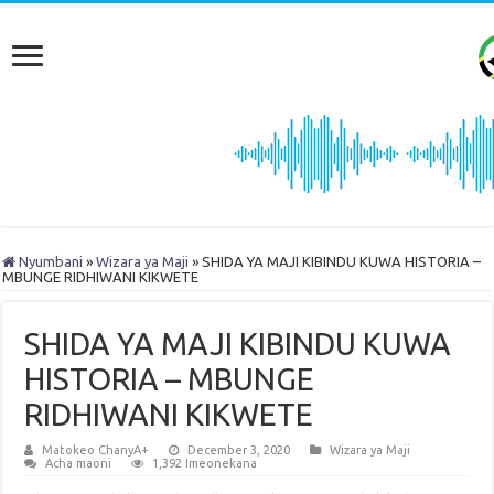
Nyumbani
»
Wizara ya Maji
»
SHIDA YA MAJI KIBINDU KUWA HISTORIA –
MBUNGE RIDHIWANI KIKWETE
SHIDA YA MAJI KIBINDU KUWA
HISTORIA – MBUNGE
RIDHIWANI KIKWETE
Matokeo ChanyA+
December 3, 2020
Wizara ya Maji
Acha maoni
1,392 Imeonekana