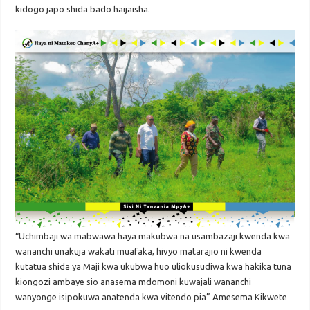
kidogo japo shida bado haijaisha.
“Uchimbaji wa mabwawa haya makubwa na usambazaji kwenda kwa
wananchi unakuja wakati muafaka, hivyo matarajio ni kwenda
kutatua shida ya Maji kwa ukubwa huo uliokusudiwa kwa hakika tuna
kiongozi ambaye sio anasema mdomoni kuwajali wananchi
wanyonge isipokuwa anatenda kwa vitendo pia” Amesema Kikwete