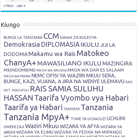
« Nov
Jan »
Kiungo
CCM
DAWA ZA KULEVYA
BUNGE LA TANZANIA
Demokrasia
DIPLOMASIA
IKULU
JIJI LA
Matokeo
Makamu wa Rais
DODOMA
ChanyA+
MAWASILIANO IKULU
MAZINGIRA
MIUNDOMBINU
MKOA WA DAR ES SALAAM
MKOA WA ARUSHA
OFISI YA WAZIRI MKUU SERA,
NEMC
MKOA WA PWANI
BUNGE, KAZI, VIJANA, AJIRA NA WENYE ULEMAVU
RAIS
RAIS SAMIA SULUHU
DKT. MAGUFULI
HASSAN
Taarifa Vyombo vya Habari
Tanzania
Taarifa ya Habari
TAMISEMI
Tanzania MpyA+
UCHUMI
TUME YA UCHAGUZI
Waziri Mkuu
WIZARA YA AFYA
WIZARA YA
UWEKEZAJI
ARDHI
WIZARA YA ELIMU
WIZARA YA FEDHA NA MIPANGO
WIZARA YA HABARI,UTAMADUNI, SANAA NA MICHEZO
WIZARA YA