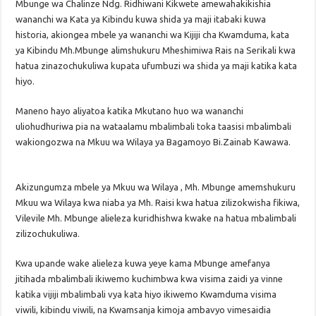
Mbunge wa Chalinze Ndg. Ridhiwani Kikwete amewahakikishia
wananchi wa Kata ya Kibindu kuwa shida ya maji itabaki kuwa
historia, akiongea mbele ya wananchi wa Kijiji cha Kwamduma, kata
ya Kibindu Mh.Mbunge alimshukuru Mheshimiwa Rais na Serikali kwa
hatua zinazochukuliwa kupata ufumbuzi wa shida ya maji katika kata
hiyo.
Maneno hayo aliyatoa katika Mkutano huo wa wananchi
uliohudhuriwa pia na wataalamu mbalimbali toka taasisi mbalimbali
wakiongozwa na Mkuu wa Wilaya ya Bagamoyo Bi.Zainab Kawawa.
Akizungumza mbele ya Mkuu wa Wilaya , Mh. Mbunge amemshukuru
Mkuu wa Wilaya kwa niaba ya Mh. Raisi kwa hatua zilizokwisha fikiwa,
Vilevile Mh. Mbunge alieleza kuridhishwa kwake na hatua mbalimbali
zilizochukuliwa.
Kwa upande wake alieleza kuwa yeye kama Mbunge amefanya
jitihada mbalimbali ikiwemo kuchimbwa kwa visima zaidi ya vinne
katika vijiji mbalimbali vya kata hiyo ikiwemo Kwamduma visima
viwili, kibindu viwili, na Kwamsanja kimoja ambavyo vimesaidia