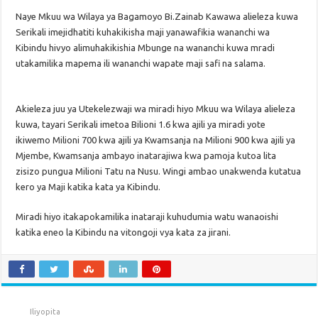
Naye Mkuu wa Wilaya ya Bagamoyo Bi.Zainab Kawawa alieleza kuwa
Serikali imejidhatiti kuhakikisha maji yanawafikia wananchi wa
Kibindu hivyo alimuhakikishia Mbunge na wananchi kuwa mradi
utakamilika mapema ili wananchi wapate maji safi na salama.
Akieleza juu ya Utekelezwaji wa miradi hiyo Mkuu wa Wilaya alieleza
kuwa, tayari Serikali imetoa Bilioni 1.6 kwa ajili ya miradi yote
ikiwemo Milioni 700 kwa ajili ya Kwamsanja na Milioni 900 kwa ajili ya
Mjembe, Kwamsanja ambayo inatarajiwa kwa pamoja kutoa lita
zisizo pungua Milioni Tatu na Nusu. Wingi ambao unakwenda kutatua
kero ya Maji katika kata ya Kibindu.
Miradi hiyo itakapokamilika inataraji kuhudumia watu wanaoishi
katika eneo la Kibindu na vitongoji vya kata za jirani.
Iliyopita