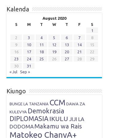
Kalenda
August 2020
S
M
T
W
T
F
S
1
2
3
4
5
6
7
8
9
10
11
12
13
14
15
16
17
18
19
20
21
22
23
24
25
26
27
28
29
30
31
« Jul
Sep »
Kiungo
CCM
DAWA ZA
BUNGE LA TANZANIA
Demokrasia
KULEVYA
DIPLOMASIA
IKULU
JIJI LA
Makamu wa Rais
DODOMA
Matokeo ChanyA+