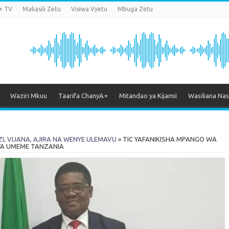
+ TV
Maliasili Zetu
Visiwa Vyetu
Mbuga Zetu
Waziri Mkuu
Taarifa ChanyA+
Mitandao ya Kijamii
Wasiliana Nas
ZI, VIJANA, AJIRA NA WENYE ULEMAVU
»
TIC YAFANIKISHA MPANGO WA
YA UMEME TANZANIA