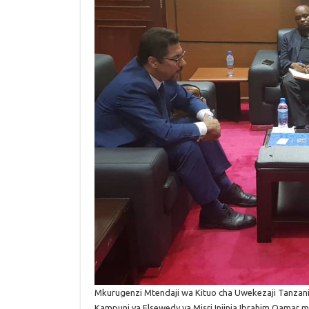
Mkurugenzi Mtendaji wa Kituo cha Uwekezaji Tanzania-
Kampuni ya Elsewedy ya Misri Injinia Ibrahim Qamar 