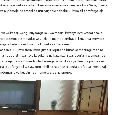
 Misri anayewekeza nchini Tanzania amesema kuimarika kwa Sera, Sheria
wa ni pamoja na amani na utulivu; ndio sababu kubwa zilizomfanya aje
awekezaji wengi huyaangalia kwa makini kwenye nchi wanazotaka
aji yao pamoja na masoko ya uhakika mambo ambayo Tanzania imeyapa
engine kufikiria na kuamua kuwekeza Tanzania
 Tanzania-TIC mwishoni mwa juma lililopita na kufanya mazungumzo na
zi ambapo alimwambia kutokana na kazi nzuri wanayoifanya, ameamua
oja na ujenzi wa Kiwanda cha kutengeneza vifaa vya Umeme pamoja na
ajia kufanyika kwa awamu mbili na baadae huenda atafanya uwekezaji
iundombinu ya kuzalisha umeme wa jua na upepo.