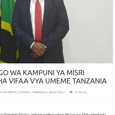
GO WA KAMPUNI YA MISRI
A VIFAA VYA UMEME TANZANIA
JIRA NA WENYE ULEMAVU
,
UWEKEZAJI
,
Waziri Mkuu
37 Maoni
ya Elsewedy Electric ambaye ni Mkurugenzi Mkaazi wa Afrika Mashariki