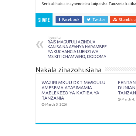
Serikali hatua inayoendelea kuipaisha Tanzania katik
Facebook
Twitter
Stumble
Share
Iliyopita
RAIS MAGUFULI AZINDUA
KANISA NA AFANYA HARAMBEE
YA KUCHANGIA UJENZI WA
MSIKITI CHAMWINO, DODOMA
Nakala zinazohusiana
WAZIRI MKUU DKT MWIGULU
FENTANY
AMESEMA ATASIMAMIA
DUNIAN
MAELEKEZO YA KATIBA YA
TANZAN
TANZANIA
March 4,
March 5, 2026