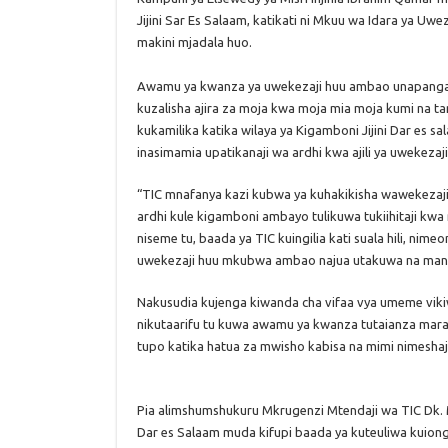
Jijini Sar Es Salaam, katikati ni Mkuu wa Idara ya U
makini mjadala huo.
Awamu ya kwanza ya uwekezaji huu ambao unapanga k
kuzalisha ajira za moja kwa moja mia moja kumi na ta
kukamilika katika wilaya ya Kigamboni Jijini Dar es sa
inasimamia upatikanaji wa ardhi kwa ajili ya uwekeza
“TIC mnafanya kazi kubwa ya kuhakikisha wawekezaj
ardhi kule kigamboni ambayo tulikuwa tukiihitaji kwa 
niseme tu, baada ya TIC kuingilia kati suala hili, n
uwekezaji huu mkubwa ambao najua utakuwa na manu
Nakusudia kujenga kiwanda cha vifaa vya umeme viki
nikutaarifu tu kuwa awamu ya kwanza tutaianza mara
tupo katika hatua za mwisho kabisa na mimi nimeshaj
Pia alimshumshukuru Mkrugenzi Mtendaji wa TIC Dk. M
Dar es Salaam muda kifupi baada ya kuteuliwa kuiongo