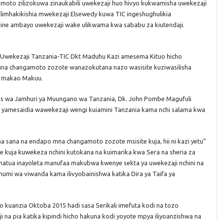
oto zilizokuwa zinaukabili uwekezaji huo hivyo kukwamisha uwekezaji
 ilimhakikishia mwekezaji Elsewedy kuwa TIC ingeshughulikia
ne ambayo uwekezaji wake ulikwama kwa sababu za kiutendaji.
 Uwekezaji Tanzania-TIC Dkt Maduhu Kazi amesema Kituo hicho
a changamoto zozote wanazokutana nazo wasisite kuziwasilisha
pa makao Makuu.
Rais wa Jamhuri ya Muungano wa Tanzania, Dk. John Pombe Magufuli
a yamesaidia wawekezaji wengi kuiamini Tanzania kama nchi salama kwa
a sana na endapo mna changamoto zozote msisite kuja, hii ni kazi yetu”
e kuja kuwekeza nchini kutokana na kuimarika kwa Sera na sheria za
 hatua inayoleta manufaa makubwa kwenye sekta ya uwekezaji nchini na
umi wa viwanda kama ilivyobainishwa katika Dira ya Taifa ya
no kuanzia Oktoba 2015 hadi sasa Serikali imefuta kodi na tozo
na pia katika kipindi hicho hakuna kodi yoyote mpya iliyoanzishwa na