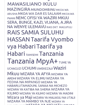
MAWASILIANO IKULU
MAZINGIRA
MIUNDOMBINU
MKOA WA
MKOA WA DAR ES SALAAM
ARUSHA
MKOA WA
OFISI YA WAZIRI MKUU
NEMC
PWANI
SERA, BUNGE, KAZI, VIJANA, AJIRA
NA WENYE ULEMAVU
RAIS DKT. MAGUFULI
RAIS SAMIA SULUHU
HASSAN
Taarifa Vyombo
vya Habari
Taarifa ya
Tanzania
Habari
TAMISEMI
Tanzania MpyA+
TUME YA
Waziri
UCHUMI
UWEKEZAJI
UCHAGUZI
Mkuu
WIZARA YA AFYA
WIZARA YA
ARDHI
WIZARA YA ELIMU
WIZARA YA
FEDHA NA MIPANGO
WIZARA YA
HABARI,UTAMADUNI, SANAA NA MICHEZO
WIZARA YA
WIZARA YA KATIBA NA SHERIA
KILIMO
WIZARA YA KILIMO
WIZARA YA MADINI
Wizara ya Maji
WIZARA YA MALIASILI NA UTALII
WIZARA YA MAMBO YA NJE
WIZARA YA