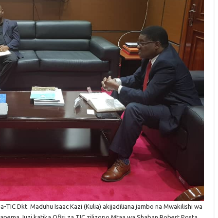
TIC Dkt. Maduhu Isaac Kazi (Kulia) akijadiliana jambo na Mwakilishi wa
mapema Juzi katika Ofisi za TIC zilizopo Mtaa wa Shaban Robert Posta