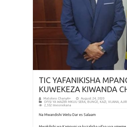
TIC YAFANIKISHA MPAN
KUWEKEZA KIWANDA CH
Matokeo ChanyA+
August 24, 2020
OFISI YA WAZIRI MKUU SERA, BUNGE, KAZI, VIJANA, A
2,552 Imeonekana
Na Mwandishi Wetu Dar es Salaam
Mwakilishi wa Kampuni ya kuzalisha vifaa vya umeme 