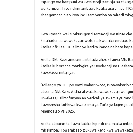
mpango wa kampuni wa uwekezaji pamoja na changam
wa kampuni hiyo nchini ambapo katika ziara hiyo TIC
changamoto hizo kwa kasi sambamba na miradi mingi
Kwa upande wake Mkurugenzi Mtendaji wa Kituo cha
kinahudumia wawekezaji wote na kwamba endapo kun
katika ofisi za TIC zilizopo katika kanda na hata ha
Aidha Dkt. Kazi amesema jitihada alizozifanya Mh. 
katika kuboresha mazingira ya Uwekezaji na Biashar
kuwekeza mitaji yao.
“Milango ya TIC ipo wazi wakati wote, tunawakaribish
alisema Dkt Kazi. Aidha aliwataka wawekezaji wengin
Uwekezaji zilizofanywa na Serikali ya awamu ya tano
kuwezesha kufikiwa kwa azma ya Taifa ya kujenga uch
Maendeleo ya 2025.
Aidha alibainisha kuwa katika kipindi cha miaka mita
mbalimbali 168 ambazo zilikuwa kero kwa wawekezaji 