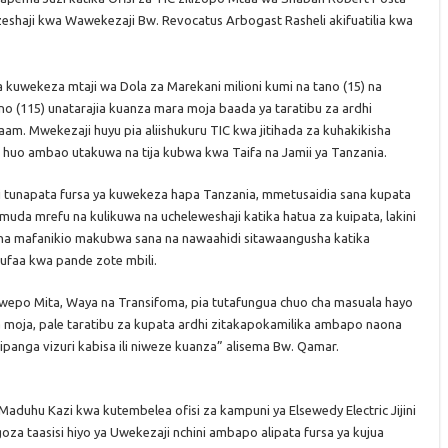
wezeshaji kwa Wawekezaji Bw. Revocatus Arbogast Rasheli akifuatilia kwa
uwekeza mtaji wa Dola za Marekani milioni kumi na tano (15) na
no (115) unatarajia kuanza mara moja baada ya taratibu za ardhi
laam. Mwekezaji huyu pia aliishukuru TIC kwa jitihada za kuhakikisha
ji huo ambao utakuwa na tija kubwa kwa Taifa na Jamii ya Tanzania.
i tunapata fursa ya kuwekeza hapa Tanzania, mmetusaidia sana kupata
muda mrefu na kulikuwa na ucheleweshaji katika hatua za kuipata, lakini
imeona mafanikio makubwa sana na nawaahidi sitawaangusha katika
faa kwa pande zote mbili.
wepo Mita, Waya na Transifoma, pia tutafungua chuo cha masuala hayo
 moja, pale taratibu za kupata ardhi zitakapokamilika ambapo naona
ipanga vizuri kabisa ili niweze kuanza” alisema Bw. Qamar.
aduhu Kazi kwa kutembelea ofisi za kampuni ya Elsewedy Electric Jijini
za taasisi hiyo ya Uwekezaji nchini ambapo alipata fursa ya kujua