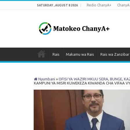
Redio ChanyA+
ChanyA
SATURDAY , AUGUST 8 2026
Rais
Makamu wa Rais
Rais wa Zanzibar
Nyumbani
»
OFISI YA WAZIRI MKUU SERA, BUNGE, KA
KAMPUNI YA MISRI KUWEKEZA KIWANDA CHA VIFAA V