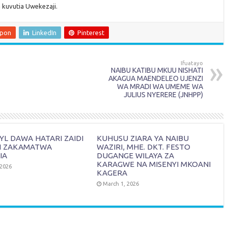
a kuvutia Uwekezaji.
upon
LinkedIn
Pinterest
Ifuatayo
NAIBU KATIBU MKUU NISHATI
AKAGUA MAENDELEO UJENZI
WA MRADI WA UMEME WA
JULIUS NYERERE (JNHPP)
L DAWA HATARI ZAIDI
KUHUSU ZIARA YA NAIBU
I ZAKAMATWA
WAZIRI, MHE. DKT. FESTO
IA
DUGANGE WILAYA ZA
KARAGWE NA MISENYI MKOANI
 2026
KAGERA
March 1, 2026