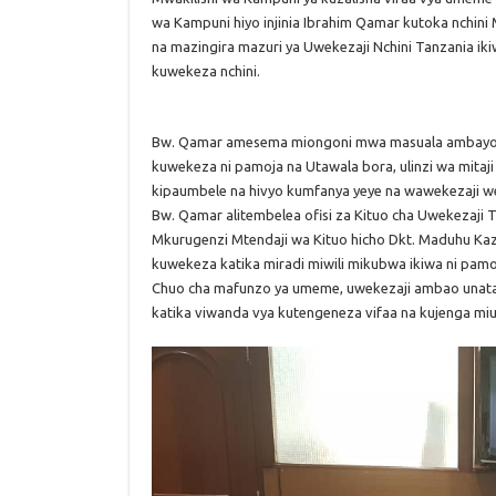
wa Kampuni hiyo injinia Ibrahim Qamar kutoka nchini
na mazingira mazuri ya Uwekezaji Nchini Tanzania iki
kuwekeza nchini.
Bw. Qamar amesema miongoni mwa masuala ambayo w
kuwekeza ni pamoja na Utawala bora, ulinzi wa mit
kipaumbele na hivyo kumfanya yeye na wawekezaji w
Bw. Qamar alitembelea ofisi za Kituo cha Uwekezaji
Mkurugenzi Mtendaji wa Kituo hicho Dkt. Maduhu Ka
kuwekeza katika miradi miwili mikubwa ikiwa ni pam
Chuo cha mafunzo ya umeme, uwekezaji ambao unatar
katika viwanda vya kutengeneza vifaa na kujenga m