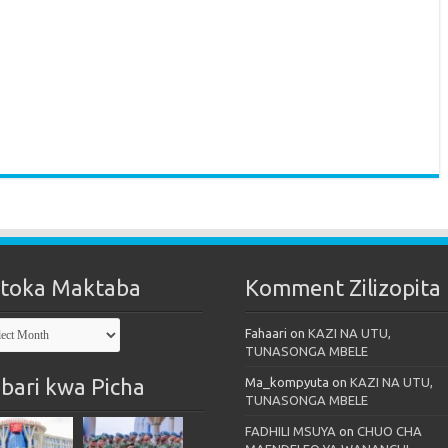
toka Maktaba
Komment Zilizopita
oka
Fahaari
on
KAZI NA UTU,
taba
TUNASONGA MBELE
bari kwa Picha
Ma_kompyuta
on
KAZI NA UTU,
TUNASONGA MBELE
FADHILI MSUYA
on
CHUO CHA