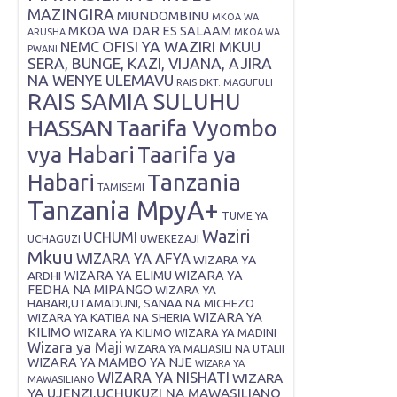
MAZINGIRA
MIUNDOMBINU
MKOA WA
MKOA WA DAR ES SALAAM
ARUSHA
MKOA WA
OFISI YA WAZIRI MKUU
NEMC
PWANI
SERA, BUNGE, KAZI, VIJANA, AJIRA
NA WENYE ULEMAVU
RAIS DKT. MAGUFULI
RAIS SAMIA SULUHU
HASSAN
Taarifa Vyombo
vya Habari
Taarifa ya
Tanzania
Habari
TAMISEMI
Tanzania MpyA+
TUME YA
Waziri
UCHUMI
UWEKEZAJI
UCHAGUZI
Mkuu
WIZARA YA AFYA
WIZARA YA
ARDHI
WIZARA YA ELIMU
WIZARA YA
FEDHA NA MIPANGO
WIZARA YA
HABARI,UTAMADUNI, SANAA NA MICHEZO
WIZARA YA
WIZARA YA KATIBA NA SHERIA
KILIMO
WIZARA YA KILIMO
WIZARA YA MADINI
Wizara ya Maji
WIZARA YA MALIASILI NA UTALII
WIZARA YA MAMBO YA NJE
WIZARA YA
WIZARA YA NISHATI
WIZARA
MAWASILIANO
YA UJENZI,UCHUKUZI NA MAWASILIANO