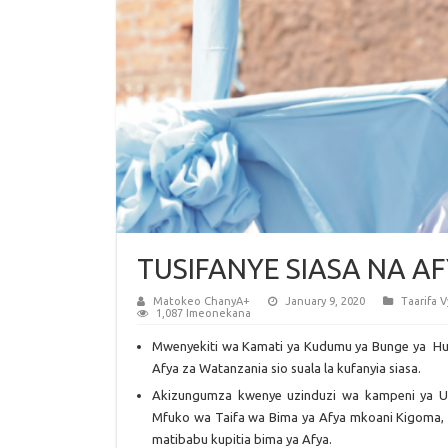
TUSIFANYE SIASA NA A
Matokeo ChanyA+
January 9, 2020
Taarifa 
1,087 Imeonekana
Mwenyekiti wa Kamati ya Kudumu ya Bunge ya Hu
Afya za Watanzania sio suala la kufanyia siasa.
Akizungumza kwenye uzinduzi wa kampeni ya Uh
Mfuko wa Taifa wa Bima ya Afya mkoani Kigoma,
matibabu kupitia bima ya Afya.