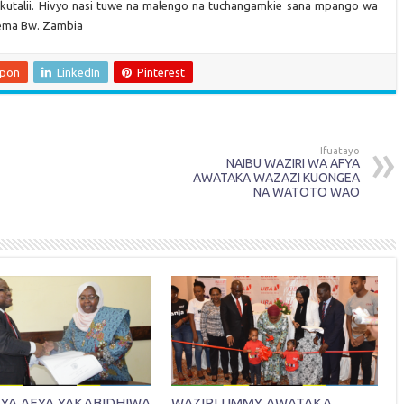
la kutalii. Hivyo nasi tuwe na malengo na tuchangamkie sana mpango wa
lisema Bw. Zambia
upon
LinkedIn
Pinterest
Ifuatayo
NAIBU WAZIRI WA AFYA
AWATAKA WAZAZI KUONGEA
NA WATOTO WAO
 YA AFYA YAKABIDHIWA
WAZIRI UMMY AWATAKA