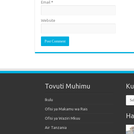
Email
*
Website
Tovuti Muhimu
Ku
Kut
Ikulu
Mak
Ofisi ya Makamu wa Rais
Ha
Ofisi ya Waziri Mkuu
Air Tanzania