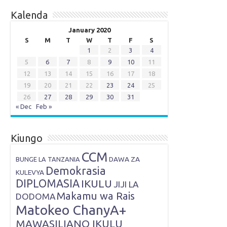
Kalenda
January 2020
S
M
T
W
T
F
S
1
2
3
4
5
6
7
8
9
10
11
12
13
14
15
16
17
18
19
20
21
22
23
24
25
26
27
28
29
30
31
« Dec
Feb »
Kiungo
CCM
DAWA ZA
BUNGE LA TANZANIA
Demokrasia
KULEVYA
DIPLOMASIA
IKULU
JIJI LA
Makamu wa Rais
DODOMA
Matokeo ChanyA+
MAWASILIANO IKULU