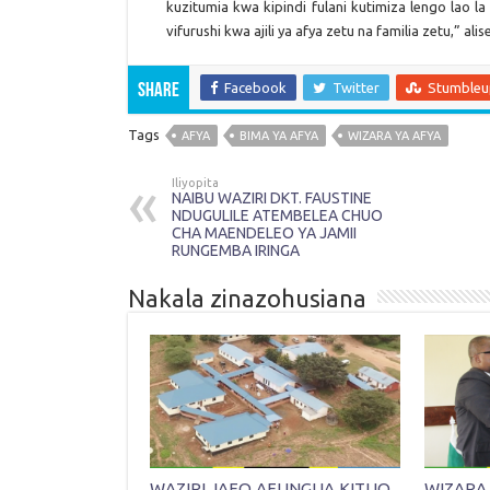
kuzitumia kwa kipindi fulani kutimiza lengo lao 
vifurushi kwa ajili ya afya zetu na familia zetu,” a
Facebook
Twitter
Stumble
Share
Tags
AFYA
BIMA YA AFYA
WIZARA YA AFYA
Iliyopita
NAIBU WAZIRI DKT. FAUSTINE
NDUGULILE ATEMBELEA CHUO
CHA MAENDELEO YA JAMII
RUNGEMBA IRINGA
Nakala zinazohusiana
WAZIRI JAFO AFUNGUA KITUO
WIZARA