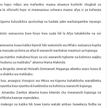
 hapo ndipo ana mafanikio maana ataweza kushiriki shughuli za
 la vifurushi huyo ni mwanasiasa uchwara maana afya si ya kufanyia
igoma kutosikiliza upotoshaji na badala yake wachangamkie mpango
oto wanasoma bure hivyo kwa suala hili la Afya tuhakikishe na sisi
amesema kuwa katika kipindi hiki watumishi wa Mfuko wataanza kupita
a masuala ya bima ya afya ili wananchi wachukue maamuzi ya kujiunga.
nya mambo makubwa hivyo na sisi wananchi tujitume na kutimiza wajibu
a huduma za matibabu” alisema Mama Makinda.
Brigedia Jenerali Mstaafu Emmanuel Maganga aliweka wazo kuwa ili
na uhakika wa matibabu.
huo, anaagiza Viongozi wa Mkoa wa Kigoma kuhakikisha wanalibeba
a nyumba kwa nyumba ili kuelimisha na kuhimiza wananchi kujiunga.
Amandus Zambia alisema kuwa kitendo cha mwananchi kujiunga na
omfikisha kwenye maendeleo.
malengo na katika hili tuwe kama watalii ambao huwekeza fedha na