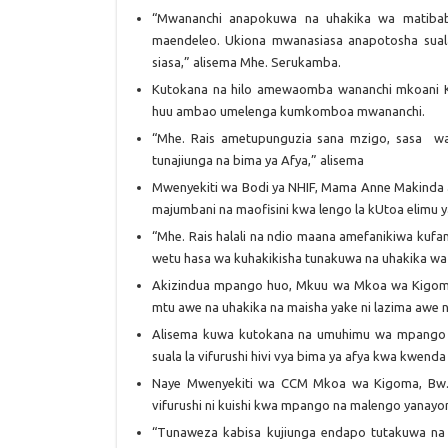
“Mwananchi anapokuwa na uhakika wa matibabu
maendeleo. Ukiona mwanasiasa anapotosha suala
siasa,” alisema Mhe. Serukamba.
Kutokana na hilo amewaomba wananchi mkoani K
huu ambao umelenga kumkomboa mwananchi.
“Mhe. Rais ametupunguzia sana mzigo, sasa wat
tunajiunga na bima ya Afya,” alisema
Mwenyekiti wa Bodi ya NHIF, Mama Anne Makinda 
majumbani na maofisini kwa lengo la kUtoa elimu y
“Mhe. Rais halali na ndio maana amefanikiwa kufa
wetu hasa wa kuhakikisha tunakuwa na uhakika w
Akizindua mpango huo, Mkuu wa Mkoa wa Kigoma 
mtu awe na uhakika na maisha yake ni lazima awe 
Alisema kuwa kutokana na umuhimu wa mpango 
suala la vifurushi hivi vya bima ya afya kwa kwend
Naye Mwenyekiti wa CCM Mkoa wa Kigoma, Bw. 
vifurushi ni kuishi kwa mpango na malengo yanay
“Tunaweza kabisa kujiunga endapo tutakuwa na 