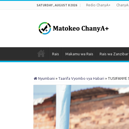
Redio ChanyA+
ChanyA
SATURDAY , AUGUST 8 2026
Rais
Makamu wa Rais
Rais wa Zanzibar
Nyumbani
»
Taarifa Vyombo vya Habari
»
TUSIFANYE 