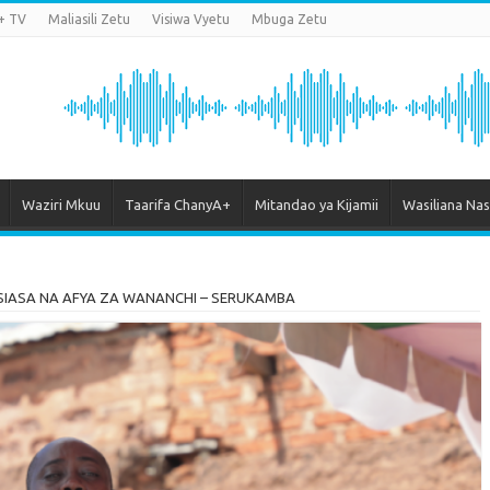
+ TV
Maliasili Zetu
Visiwa Vyetu
Mbuga Zetu
Waziri Mkuu
Taarifa ChanyA+
Mitandao ya Kijamii
Wasiliana Nas
SIASA NA AFYA ZA WANANCHI – SERUKAMBA