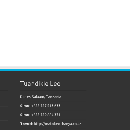
Tuandikie Leo
Dar es Salaam, Tanzania
Simu:
+255 757 513 633
Simu:
+255 759 884 371
Tovuti:
http://matokeochanya.co.tz