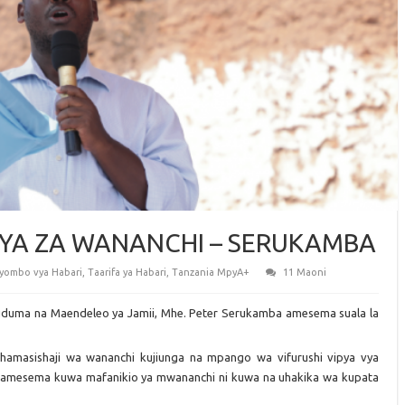
FYA ZA WANANCHI – SERUKAMBA
Vyombo vya Habari
,
Taarifa ya Habari
,
Tanzania MpyA+
11 Maoni
duma na Maendeleo ya Jamii, Mhe. Peter Serukamba amesema suala la
amasishaji wa wananchi kujiunga na mpango wa vifurushi vipya vya
 amesema kuwa mafanikio ya mwananchi ni kuwa na uhakika wa kupata