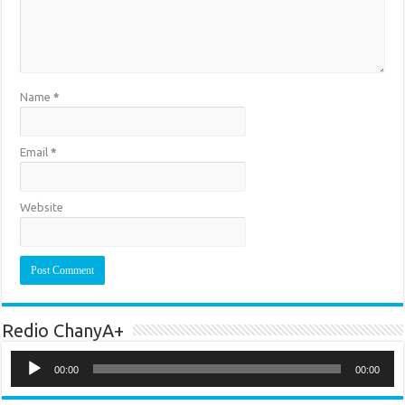
Name
*
Email
*
Website
Redio ChanyA+
Audio
Player
00:00
00:00