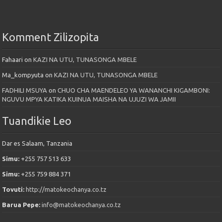
Komment Zilizopita
Fahaari
on
KAZI NA UTU, TUNASONGA MBELE
Ma_kompyuta
on
KAZI NA UTU, TUNASONGA MBELE
FADHILI MSUYA
on
CHUO CHA MAENDELEO YA WANANCHI KIGAMBONI:
NGUVU MPYA KATIKA KUINUA MAISHA NA UJUZI WA JAMII
Tuandikie Leo
Dar es Salaam, Tanzania
Simu:
+255 757 513 633
Simu:
+255 759 884 371
Tovuti:
http://matokeochanya.co.tz
Barua Pepe:
info@matokeochanya.co.tz