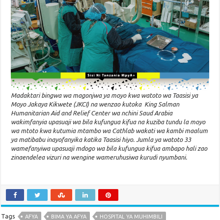
Madaktari bingwa wa magonjwa ya moyo kwa watoto wa Taasisi ya
Moyo Jakaya Kikwete (JKCI) na wenzao kutoka King Salman
Humanitarian Aid and Relief Center wa nchini Saud Arabia
wakimfanyia upasuaji wa bila kufungua kifua na kuziba tundu la moyo
wa mtoto kwa kutumia mtambo wa Cathlab wakati wa kambi maalum
ya matibabu inayofanyika katika Taasisi hiyo. Jumla ya watoto 33
wamefanyiwa upasuaji mdogo wa bila kufungua kifua ambapo hali zao
zinaendelea vizuri na wengine wameruhusiwa kurudi nyumbani.
Tags
AFYA
BIMA YA AFYA
HOSPITAL YA MUHIMBILI