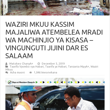
WAZIRI MKUU KASSIM
MAJALIWA ATEMBELEA MRADI
WA MACHINJIO YA KISASA –
VINGUNGUTI JIJINI DAR ES
SALAAM
Matokeo ChanyA+
December 3, 2019
Taarifa Vyombo vya Habari
,
Taarifa ya Habari
,
Tanzania MpyA+
,
Waziri
Mkuu
Acha maoni
1,046 Imeonekana