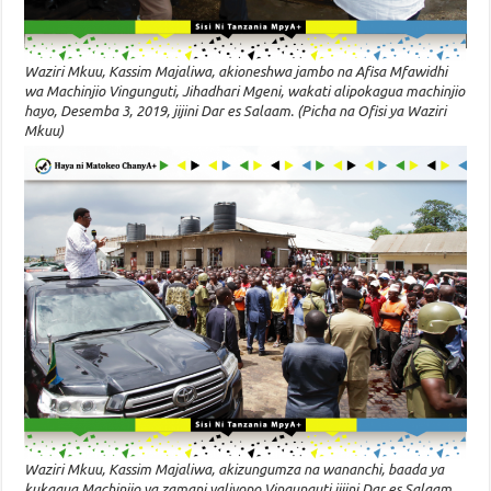
Waziri Mkuu, Kassim Majaliwa, akioneshwa jambo na Afisa Mfawidhi
wa Machinjio Vingunguti, Jihadhari Mgeni, wakati alipokagua machinjio
hayo, Desemba 3, 2019, jijini Dar es Salaam. (Picha na Ofisi ya Waziri
Mkuu)
Waziri Mkuu, Kassim Majaliwa, akizungumza na wananchi, baada ya
kukagua Machinjio ya zamani yaliyopo Vingunguti jijini Dar es Salaam,