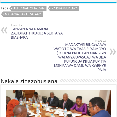
Tags
JIJI LA DAR ES SALAAM
KASSIM MAJALIWA
MKOA WA DAR ES SALAAM
Iliyopita
TANZANIA NA NAMIBIA
ZAJIDHATITI KUKUZA SEKTA YA
BIASHARA
Ifuatayo
MADAKTARI BINGWA WA
WATOTO WA TAASISI YA MOYO
(JKCI) NA PROF. PAN XIANG BIN
WAFANYA UPASUAJI WA BILA
KUFUNGUA KIFUA KUPITIA
MSHIPA WA DAMU WA KWENYE
PAJA
Nakala zinazohusiana