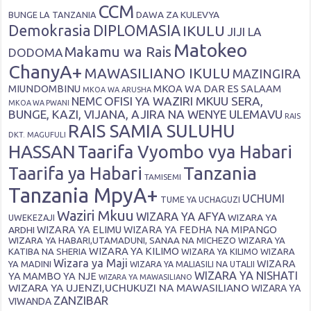
CCM
DAWA ZA KULEVYA
BUNGE LA TANZANIA
Demokrasia
DIPLOMASIA
IKULU
JIJI LA
Matokeo
Makamu wa Rais
DODOMA
ChanyA+
MAWASILIANO IKULU
MAZINGIRA
MIUNDOMBINU
MKOA WA DAR ES SALAAM
MKOA WA ARUSHA
OFISI YA WAZIRI MKUU SERA,
NEMC
MKOA WA PWANI
BUNGE, KAZI, VIJANA, AJIRA NA WENYE ULEMAVU
RAIS
RAIS SAMIA SULUHU
DKT. MAGUFULI
HASSAN
Taarifa Vyombo vya Habari
Tanzania
Taarifa ya Habari
TAMISEMI
Tanzania MpyA+
UCHUMI
TUME YA UCHAGUZI
Waziri Mkuu
WIZARA YA AFYA
WIZARA YA
UWEKEZAJI
ARDHI
WIZARA YA ELIMU
WIZARA YA FEDHA NA MIPANGO
WIZARA YA HABARI,UTAMADUNI, SANAA NA MICHEZO
WIZARA YA
WIZARA YA KILIMO
KATIBA NA SHERIA
WIZARA YA KILIMO
WIZARA
Wizara ya Maji
WIZARA
YA MADINI
WIZARA YA MALIASILI NA UTALII
WIZARA YA NISHATI
YA MAMBO YA NJE
WIZARA YA MAWASILIANO
WIZARA YA UJENZI,UCHUKUZI NA MAWASILIANO
WIZARA YA
ZANZIBAR
VIWANDA