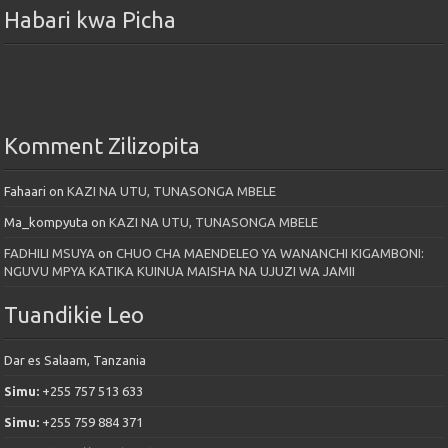
Habari kwa Picha
Komment Zilizopita
Fahaari
on
KAZI NA UTU, TUNASONGA MBELE
Ma_kompyuta
on
KAZI NA UTU, TUNASONGA MBELE
FADHILI MSUYA
on
CHUO CHA MAENDELEO YA WANANCHI KIGAMBONI:
NGUVU MPYA KATIKA KUINUA MAISHA NA UJUZI WA JAMII
Tuandikie Leo
Dar es Salaam, Tanzania
Simu:
+255 757 513 633
Simu:
+255 759 884 371