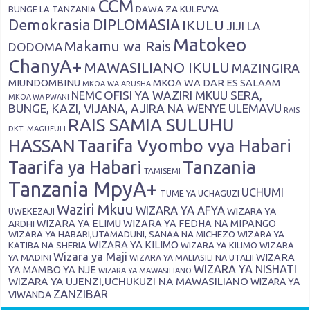
CCM
DAWA ZA KULEVYA
BUNGE LA TANZANIA
Demokrasia
DIPLOMASIA
IKULU
JIJI LA
Matokeo
Makamu wa Rais
DODOMA
ChanyA+
MAWASILIANO IKULU
MAZINGIRA
MIUNDOMBINU
MKOA WA DAR ES SALAAM
MKOA WA ARUSHA
OFISI YA WAZIRI MKUU SERA,
NEMC
MKOA WA PWANI
BUNGE, KAZI, VIJANA, AJIRA NA WENYE ULEMAVU
RAIS
RAIS SAMIA SULUHU
DKT. MAGUFULI
HASSAN
Taarifa Vyombo vya Habari
Tanzania
Taarifa ya Habari
TAMISEMI
Tanzania MpyA+
UCHUMI
TUME YA UCHAGUZI
Waziri Mkuu
WIZARA YA AFYA
WIZARA YA
UWEKEZAJI
ARDHI
WIZARA YA ELIMU
WIZARA YA FEDHA NA MIPANGO
WIZARA YA HABARI,UTAMADUNI, SANAA NA MICHEZO
WIZARA YA
WIZARA YA KILIMO
KATIBA NA SHERIA
WIZARA YA KILIMO
WIZARA
Wizara ya Maji
WIZARA
YA MADINI
WIZARA YA MALIASILI NA UTALII
WIZARA YA NISHATI
YA MAMBO YA NJE
WIZARA YA MAWASILIANO
WIZARA YA UJENZI,UCHUKUZI NA MAWASILIANO
WIZARA YA
ZANZIBAR
VIWANDA