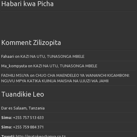
Habari kwa Picha
Komment Zilizopita
Fahaari
on
KAZI NA UTU, TUNASONGA MBELE
Ma_kompyuta
on
KAZI NA UTU, TUNASONGA MBELE
FADHILI MSUYA
on
CHUO CHA MAENDELEO YA WANANCHI KIGAMBONI:
NGUVU MPYA KATIKA KUINUA MAISHA NA UJUZI WA JAMII
Tuandikie Leo
Dar es Salaam, Tanzania
Simu:
+255 757 513 633
Simu:
+255 759 884 371
Tovuti:
http://matokeochanya.co.tz