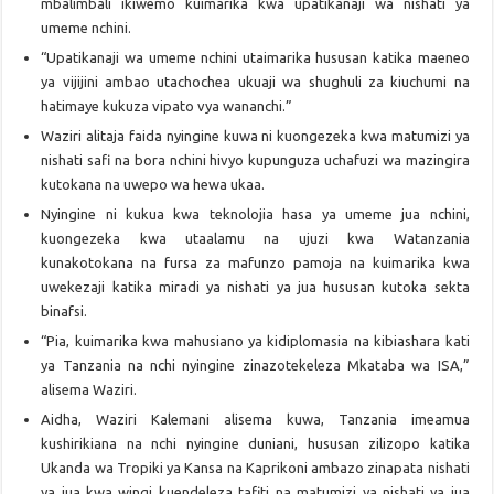
mbalimbali ikiwemo kuimarika kwa upatikanaji wa nishati ya
umeme nchini.
“Upatikanaji wa umeme nchini utaimarika hususan katika maeneo
ya vijijini ambao utachochea ukuaji wa shughuli za kiuchumi na
hatimaye kukuza vipato vya wananchi.”
Waziri alitaja faida nyingine kuwa ni kuongezeka kwa matumizi ya
nishati safi na bora nchini hivyo kupunguza uchafuzi wa mazingira
kutokana na uwepo wa hewa ukaa.
Nyingine ni kukua kwa teknolojia hasa ya umeme jua nchini,
kuongezeka kwa utaalamu na ujuzi kwa Watanzania
kunakotokana na fursa za mafunzo pamoja na kuimarika kwa
uwekezaji katika miradi ya nishati ya jua hususan kutoka sekta
binafsi.
“Pia, kuimarika kwa mahusiano ya kidiplomasia na kibiashara kati
ya Tanzania na nchi nyingine zinazotekeleza Mkataba wa ISA,”
alisema Waziri.
Aidha, Waziri Kalemani alisema kuwa, Tanzania imeamua
kushirikiana na nchi nyingine duniani, hususan zilizopo katika
Ukanda wa Tropiki ya Kansa na Kaprikoni ambazo zinapata nishati
ya jua kwa wingi kuendeleza tafiti na matumizi ya nishati ya jua