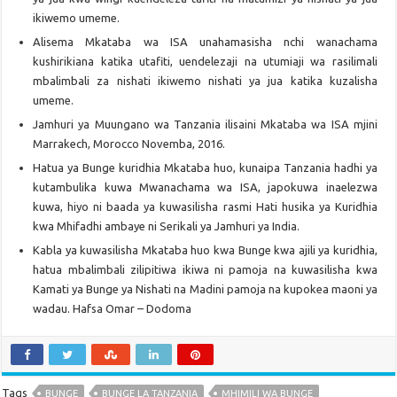
ikiwemo umeme.
Alisema Mkataba wa ISA unahamasisha nchi wanachama
kushirikiana katika utafiti, uendelezaji na utumiaji wa rasilimali
mbalimbali za nishati ikiwemo nishati ya jua katika kuzalisha
umeme.
Jamhuri ya Muungano wa Tanzania ilisaini Mkataba wa ISA mjini
Marrakech, Morocco Novemba, 2016.
Hatua ya Bunge kuridhia Mkataba huo, kunaipa Tanzania hadhi ya
kutambulika kuwa Mwanachama wa ISA, japokuwa inaelezwa
kuwa, hiyo ni baada ya kuwasilisha rasmi Hati husika ya Kuridhia
kwa Mhifadhi ambaye ni Serikali ya Jamhuri ya India.
Kabla ya kuwasilisha Mkataba huo kwa Bunge kwa ajili ya kuridhia,
hatua mbalimbali zilipitiwa ikiwa ni pamoja na kuwasilisha kwa
Kamati ya Bunge ya Nishati na Madini pamoja na kupokea maoni ya
wadau. Hafsa Omar – Dodoma
Tags
BUNGE
BUNGE LA TANZANIA
MHIMILI WA BUNGE