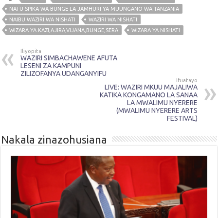
NAI U SPIKA WA BUNGE LA JAMHURI YA MUUNGANO WA TANZANIA
NAIBU WAZIRI WA NISHATI
WAZIRI WA NISHATI
WIZARA YA KAZI,AJIRA,VIJANA,BUNGE,SERA
WIZARA YA NISHATI
Iliyopita
WAZIRI SIMBACHAWENE AFUTA
LESENI ZA KAMPUNI
ZILIZOFANYA UDANGANYIFU
Ifuatayo
LIVE: WAZIRI MKUU MAJALIWA
KATIKA KONGAMANO LA SANAA
LA MWALIMU NYERERE
(MWALIMU NYERERE ARTS
FESTIVAL)
Nakala zinazohusiana