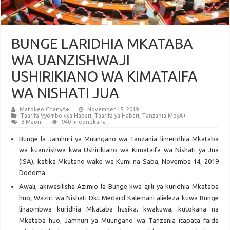
BUNGE LARIDHIA MKATABA
WA UANZISHWAJI
USHIRIKIANO WA KIMATAIFA
WA NISHATI JUA
Matokeo ChanyA+
November 15, 2019
Taarifa Vyombo vya Habari
,
Taarifa ya Habari
,
Tanzania MpyA+
8 Maoni
940 Imeonekana
Bunge la Jamhuri ya Muungano wa Tanzania limeridhia Mkataba
wa kuanzishwa kwa Ushirikiano wa Kimataifa wa Nishati ya Jua
(ISA), katika Mkutano wake wa Kumi na Saba, Novemba 14, 2019
Dodoma.
Awali, akiwasilisha Azimio la Bunge kwa ajili ya kuridhia Mkataba
huo, Waziri wa Nishati Dkt Medard Kalemani alieleza kuwa Bunge
linaombwa kuridhia Mkataba husika, kwakuwa, kutokana na
Mkataba huo, Jamhuri ya Muungano wa Tanzania itapata faida