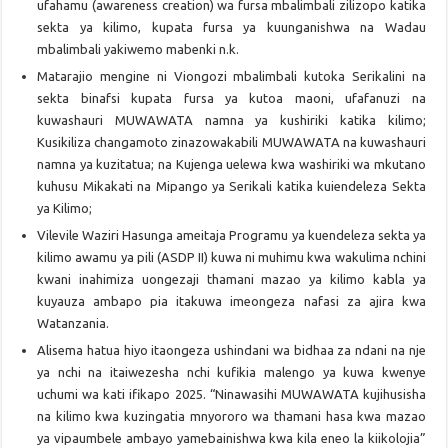
ufahamu (awareness creation) wa fursa mbalimbali zilizopo katika
sekta ya kilimo, kupata fursa ya kuunganishwa na Wadau
mbalimbali yakiwemo mabenki n.k.
Matarajio mengine ni Viongozi mbalimbali kutoka Serikalini na
sekta binafsi kupata fursa ya kutoa maoni, ufafanuzi na
kuwashauri MUWAWATA namna ya kushiriki katika kilimo;
Kusikiliza changamoto zinazowakabili MUWAWATA na kuwashauri
namna ya kuzitatua; na Kujenga uelewa kwa washiriki wa mkutano
kuhusu Mikakati na Mipango ya Serikali katika kuiendeleza Sekta
ya Kilimo;
Vilevile Waziri Hasunga ameitaja Programu ya kuendeleza sekta ya
kilimo awamu ya pili (ASDP II) kuwa ni muhimu kwa wakulima nchini
kwani inahimiza uongezaji thamani mazao ya kilimo kabla ya
kuyauza ambapo pia itakuwa imeongeza nafasi za ajira kwa
Watanzania.
Alisema hatua hiyo itaongeza ushindani wa bidhaa za ndani na nje
ya nchi na itaiwezesha nchi kufikia malengo ya kuwa kwenye
uchumi wa kati ifikapo 2025. “Ninawasihi MUWAWATA kujihusisha
na kilimo kwa kuzingatia mnyororo wa thamani hasa kwa mazao
ya vipaumbele ambayo yamebainishwa kwa kila eneo la kiikolojia”