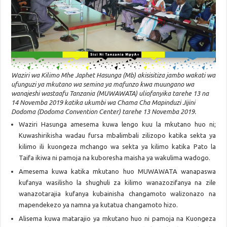
Waziri wa Kilimo Mhe Japhet Hasunga (Mb) akisisitiza jambo wakati wa
ufunguzi ya mkutano wa semina ya mafunzo kwa muungano wa
wanajeshi wastaafu Tanzania (MUWAWATA) uliofanyika tarehe 13 na
14 Novemba 2019 katika ukumbi wa Chama Cha Mapinduzi Jijini
Dodoma (Dodoma Convention Center) tarehe 13 Novemba 2019.
Waziri Hasunga amesema kuwa lengo kuu la mkutano huo ni;
Kuwashirikisha wadau fursa mbalimbali zilizopo katika sekta ya
kilimo ili kuongeza mchango wa sekta ya kilimo katika Pato la
Taifa ikiwa ni pamoja na kuboresha maisha ya wakulima wadogo.
Amesema kuwa katika mkutano huo MUWAWATA wanapaswa
kufanya wasilisho la shughuli za kilimo wanazozifanya na zile
wanazotarajia kufanya kubainisha changamoto walizonazo na
mapendekezo ya namna ya kutatua changamoto hizo.
Alisema kuwa matarajio ya mkutano huo ni pamoja na Kuongeza