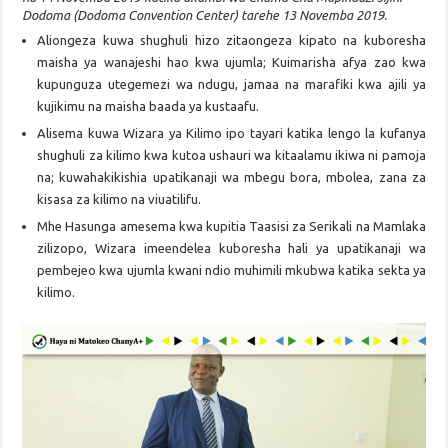
Dodoma (Dodoma Convention Center) tarehe 13 Novemba 2019.
Aliongeza kuwa shughuli hizo zitaongeza kipato na kuboresha
maisha ya wanajeshi hao kwa ujumla; Kuimarisha afya zao kwa
kupunguza utegemezi wa ndugu, jamaa na marafiki kwa ajili ya
kujikimu na maisha baada ya kustaafu.
Alisema kuwa Wizara ya Kilimo ipo tayari katika lengo la kufanya
shughuli za kilimo kwa kutoa ushauri wa kitaalamu ikiwa ni pamoja
na; kuwahakikishia upatikanaji wa mbegu bora, mbolea, zana za
kisasa za kilimo na viuatilifu.
Mhe Hasunga amesema kwa kupitia Taasisi za Serikali na Mamlaka
zilizopo, Wizara imeendelea kuboresha hali ya upatikanaji wa
pembejeo kwa ujumla kwani ndio muhimili mkubwa katika sekta ya
kilimo.