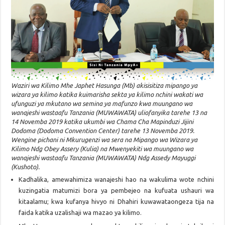
Waziri wa Kilimo Mhe Japhet Hasunga (Mb) akisisitiza mipango ya
wizara ya kilimo katika kuimarisha sekta ya kilimo nchini wakati wa
ufunguzi ya mkutano wa semina ya mafunzo kwa muungano wa
wanajeshi wastaafu Tanzania (MUWAWATA) uliofanyika tarehe 13 na
14 Novemba 2019 katika ukumbi wa Chama Cha Mapinduzi Jijini
Dodoma (Dodoma Convention Center) tarehe 13 Novemba 2019.
Wengine pichani ni Mkurugenzi wa sera na Mipango wa Wizara ya
Kilimo Ndg Obey Assery (Kulia) na Mwenyekiti wa muungano wa
wanajeshi wastaafu Tanzania (MUWAWATA) Ndg Assedy Mayuggi
(Kushoto).
Kadhalika, amewahimiza wanajeshi hao na wakulima wote nchini
kuzingatia matumizi bora ya pembejeo na kufuata ushauri wa
kitaalamu; kwa kufanya hivyo ni Dhahiri kuwawataongeza tija na
faida katika uzalishaji wa mazao ya kilimo.