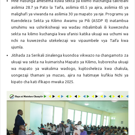
Mhe Hasunga amesema kuwa sekta ya kilimo inachangia takribani
asilimia 28.7 ya Pato la Taifa, asilimia 65.5 ya ajira, asilimia 65 ya
malighafi ya viwanda na asilimia 30 ya mapato ya nje. Programu ya
Kuendeleza Sekta ya Kilimo Awamu ya Pili (ASDP II) inatambua
umuhimu wa ushirikishwaji wa wadau mbalimbali ili kuwezesha
sekta na kilimo kuchangia kwa ufanisi katika ukuaji wa uchumi wa
nchi na kuwezesha utekelezaji wa vipaumbele vya Taifa kwa
ujumla.
Jitihada za Serikali zinalenga kuondoa vikwazo na changamoto za
ukuaji wa sekta na kuimarisha Mapato ya Kilimo, kuboresha ukuaji
wa mapato ya wakulima wadogo, kujitosheleza kwa chakula,
uongezaji thamani ya mazao, ajira na hatimaye kufikia Nchi ya
kipato cha kati ifikapo mwaka 2025.