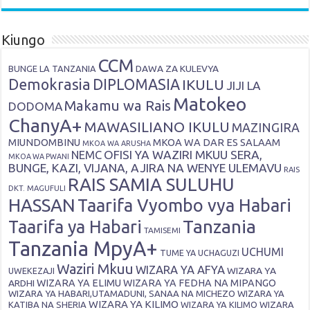
Kiungo
CCM
DAWA ZA KULEVYA
BUNGE LA TANZANIA
Demokrasia
DIPLOMASIA
IKULU
JIJI LA
Matokeo
Makamu wa Rais
DODOMA
ChanyA+
MAWASILIANO IKULU
MAZINGIRA
MIUNDOMBINU
MKOA WA DAR ES SALAAM
MKOA WA ARUSHA
OFISI YA WAZIRI MKUU SERA,
NEMC
MKOA WA PWANI
BUNGE, KAZI, VIJANA, AJIRA NA WENYE ULEMAVU
RAIS
RAIS SAMIA SULUHU
DKT. MAGUFULI
HASSAN
Taarifa Vyombo vya Habari
Tanzania
Taarifa ya Habari
TAMISEMI
Tanzania MpyA+
UCHUMI
TUME YA UCHAGUZI
Waziri Mkuu
WIZARA YA AFYA
WIZARA YA
UWEKEZAJI
ARDHI
WIZARA YA ELIMU
WIZARA YA FEDHA NA MIPANGO
WIZARA YA HABARI,UTAMADUNI, SANAA NA MICHEZO
WIZARA YA
WIZARA YA KILIMO
KATIBA NA SHERIA
WIZARA YA KILIMO
WIZARA