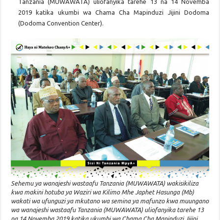
Tanzania (MUWAWATA) uliofanyika tarehe 13 na 14 Novemba
2019 katika ukumbi wa Chama Cha Mapinduzi Jijini Dodoma
(Dodoma Convention Center).
Sehemu ya wanajeshi wastaafu Tanzania (MUWAWATA) wakisikiliza
kwa makini hotuba ya Waziri wa Kilimo Mhe Japhet Hasunga (Mb)
wakati wa ufunguzi ya mkutano wa semina ya mafunzo kwa muungano
wa wanajeshi wastaafu Tanzania (MUWAWATA) uliofanyika tarehe 13
na 14 Novemba 2019 katika ukumbi wa Chama Cha Mapinduzi Jijini