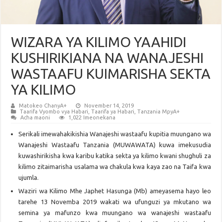
WIZARA YA KILIMO YAAHIDI
KUSHIRIKIANA NA WANAJESHI
WASTAAFU KUIMARISHA SEKTA
YA KILIMO
Matokeo ChanyA+
November 14, 2019
Taarifa Vyombo vya Habari
,
Taarifa ya Habari
,
Tanzania MpyA+
Acha maoni
1,022 Imeonekana
Serikali imewahakikishia Wanajeshi wastaafu kupitia muungano wa
Wanajeshi Wastaafu Tanzania (MUWAWATA) kuwa imekusudia
kuwashirikisha kwa karibu katika sekta ya kilimo kwani shughuli za
kilimo zitaimarisha usalama wa chakula kwa kaya zao na Taifa kwa
ujumla.
Waziri wa Kilimo Mhe Japhet Hasunga (Mb) ameyasema hayo leo
tarehe 13 Novemba 2019 wakati wa ufunguzi ya mkutano wa
semina ya mafunzo kwa muungano wa wanajeshi wastaafu