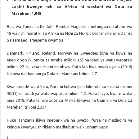
Lakini kwenye nchi za Afrika ni wastani wa Dola za
Marekani 1,945
Rais wa Tanzania Dr John Pombe Magufuli amefungua mkutano wa
18 wa nchi marafiki za Afrika na Nchi za Nordic uliofanyika jijini Dar es
Salaam Leo. amesema kwamba
Denmark, Finland, Iceland, Norway na Sweeden; licha ya kuwa na
eneo dogo (kilomita za mraba milioni 3.5) na idadi ya watu wapatao
milioni 27 tu; zina uchumi mkubwa. Pato lao kwa mwaka jana (2018)
lilikuwa na thamani ya Dola za Marekani trilioni 1.7.
Kwa upande wa Afrika, Bara ni kubwa (lina kilomita za mraba milioni
30.37) na idadi ya watu wapatao bilioni 1.2. Hata hivyo, kwa mwaka
jana 2018, Pato la nchi zote za Afrika lilikuwa na thamani ya Dola za
Marekani trilioni 2.334.
Huku Tanzania ikiwa imebarikiwa na uwezo, fursa na mazingira ya
kuingia kwenye ushirikiano madhubuti wa kiuchumi yapo