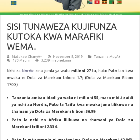
SISI TUNAWEZA KUJIFUNZA
KUTOKA KWA MARAFIKI
WEMA.
Matokeo ChanyA+
November 8, 2019
Tanzania MpyA+
170 Maoni
3,239 Imeonekana
Nchi za
Nordic
zina jumla ya watu
milioni 27
tu, huku Pato lao kwa
mwaka ni Dola za Marekani trilioni 1.7; (Dola za Marekani Bilioni
1700.)
Tanzania ambao idadi ya watu ni milioni 55, mara mbili zaidi
ya nchi za Nordic, Pato la Taifa kwa mwaka jana lilikuwa na
thamani ya Dola za Marekani bilioni 56.99.
Pato la nchi za Afrika lilikuwa na thamani ya Dola za
Marekani trilioni 2.334.
Pato la mtu mmoja ni wastani wa Dola za Marekani 62,963.