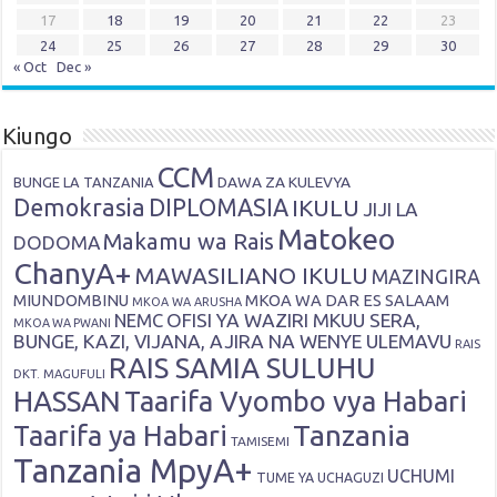
17
18
19
20
21
22
23
24
25
26
27
28
29
30
« Oct
Dec »
Kiungo
CCM
DAWA ZA KULEVYA
BUNGE LA TANZANIA
Demokrasia
DIPLOMASIA
IKULU
JIJI LA
Matokeo
Makamu wa Rais
DODOMA
ChanyA+
MAWASILIANO IKULU
MAZINGIRA
MIUNDOMBINU
MKOA WA DAR ES SALAAM
MKOA WA ARUSHA
OFISI YA WAZIRI MKUU SERA,
NEMC
MKOA WA PWANI
BUNGE, KAZI, VIJANA, AJIRA NA WENYE ULEMAVU
RAIS
RAIS SAMIA SULUHU
DKT. MAGUFULI
HASSAN
Taarifa Vyombo vya Habari
Tanzania
Taarifa ya Habari
TAMISEMI
Tanzania MpyA+
UCHUMI
TUME YA UCHAGUZI