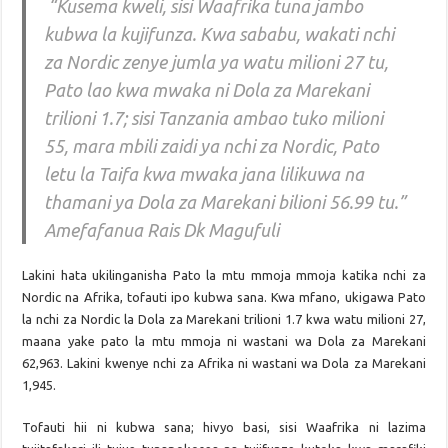
“Kusema kweli, sisi Waafrika tuna jambo
kubwa la kujifunza. Kwa sababu, wakati nchi
za Nordic zenye jumla ya watu milioni 27 tu,
Pato lao kwa mwaka ni Dola za Marekani
trilioni 1.7; sisi Tanzania ambao tuko milioni
55, mara mbili zaidi ya nchi za Nordic, Pato
letu la Taifa kwa mwaka jana lilikuwa na
thamani ya Dola za Marekani bilioni 56.99 tu.”
Amefafanua Rais Dk Magufuli
Lakini hata ukilinganisha Pato la mtu mmoja mmoja katika nchi za
Nordic na Afrika, tofauti ipo kubwa sana. Kwa mfano, ukigawa Pato
la nchi za Nordic la Dola za Marekani trilioni 1.7 kwa watu milioni 27,
maana yake pato la mtu mmoja ni wastani wa Dola za Marekani
62,963. Lakini kwenye nchi za Afrika ni wastani wa Dola za Marekani
1,945.
Tofauti hii ni kubwa sana; hivyo basi, sisi Waafrika ni lazima