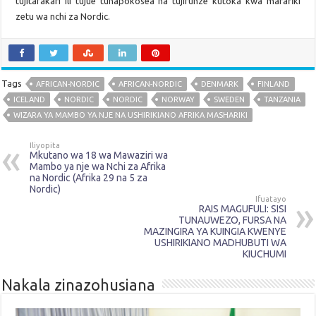
tujitafakari ili tujue tunapokosea na tujifunze kutoka kwa marafiki
zetu wa nchi za Nordic.
Tags
AFRICAN-NORDIC
AFRICAN-NORDIC
DENMARK
FINLAND
ICELAND
NORDIC
NORDIC
NORWAY
SWEDEN
TANZANIA
WIZARA YA MAMBO YA NJE NA USHIRIKIANO AFRIKA MASHARIKI
Iliyopita
Mkutano wa 18 wa Mawaziri wa
Mambo ya nje wa Nchi za Afrika
na Nordic (Afrika 29 na 5 za
Nordic)
Ifuatayo
RAIS MAGUFULI: SISI
TUNAUWEZO, FURSA NA
MAZINGIRA YA KUINGIA KWENYE
USHIRIKIANO MADHUBUTI WA
KIUCHUMI
Nakala zinazohusiana